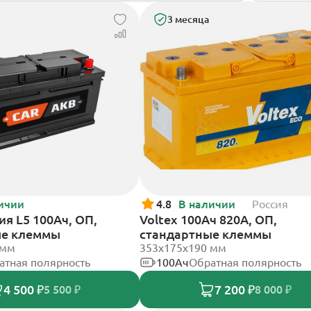
3 месяца
ичии
4.8
В наличии
Россия
я L5 100Ач, ОП,
Voltex 100Ач 820А, ОП,
ые клеммы
стандартные клеммы
 мм
353х175х190 мм
атная полярность
100Ач
Обратная полярность
4 500 ₽
7 200 ₽
5 500 ₽
8 000 ₽