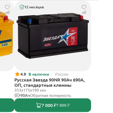
12 месяцев
4.9
В наличии
Россия
Русская Звезда 90NR 90Ач 690А,
ОП, стандартные клеммы
353x175x190 мм
90Ач
Обратная полярность
7 000 ₽
7 800 ₽