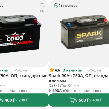
ев
12 месяцев
ичии
Россия
4.6
В наличии
Россия
750А, ОП, стандартные
Spark 90Ач 750А, ОП, станд
клеммы
 мм
353х175х190 мм
тная полярность
90Ач
Обратная полярность
8 400 ₽
8 600 ₽
9 200 ₽
9 400 ₽