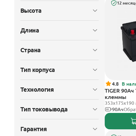
12 месяц
Высота
Длина
Страна
Тип корпуса
4.8
В нал
Технология
TIGER 90Ач
клеммы
353х175х190
Тип токовывода
90Ач
Обра
Гарантия