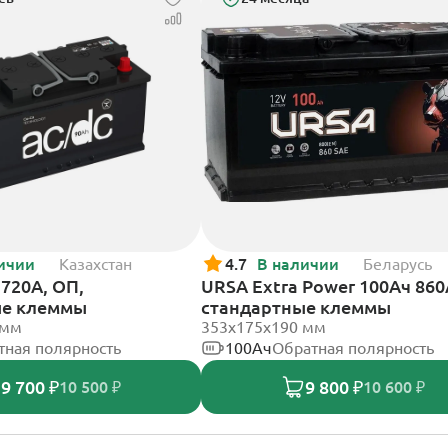
ичии
Казахстан
4.7
В наличии
Беларусь
720А, ОП,
URSA Extra Power 100Ач 860
ые клеммы
стандартные клеммы
 мм
353х175х190 мм
тная полярность
100Ач
Обратная полярность
9 700 ₽
9 800 ₽
10 500 ₽
10 600 ₽