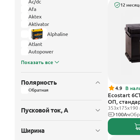
Ac/dc
12 месяц
Afa
Aktex
Aktivator
Alphaline
Atlant
Autopower
Показать все
Полярность
4.9
В нал
Обратная
Ecostart 6C
ОП, станда
353x175x190
Пусковой ток, А
100Ач
Обр
Ширина