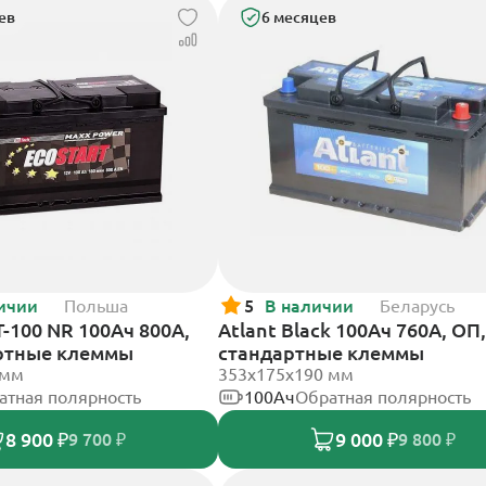
ев
6 месяцев
ичии
Польша
5
В наличии
Беларусь
T-100 NR 100Ач 800А,
Atlant Black 100Ач 760А, ОП,
ртные клеммы
стандартные клеммы
 мм
353х175х190 мм
атная полярность
100Ач
Обратная полярность
8 900 ₽
9 000 ₽
9 700 ₽
9 800 ₽