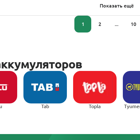
Показать ещё
1
2
...
10
u
Tab
Topla
Tyume