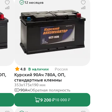
12 месяцев
4.8
В наличии
Россия
ОП,
Курский 90Ач 780А, ОП,
стандартные клеммы
353x175x190 мм
90Ач
Обратная полярность
9 200 ₽
10 000 ₽