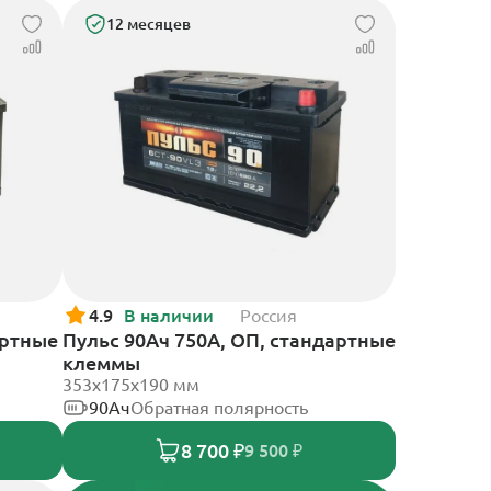
12 месяцев
4.9
В наличии
Россия
артные
Пульс 90Ач 750А, ОП, стандартные
клеммы
353x175x190 мм
90Ач
Обратная полярность
8 700 ₽
9 500 ₽