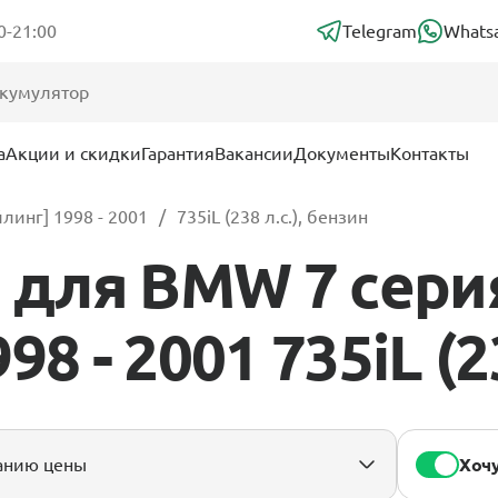
0-21:00
Telegram
Whats
а
Акции и скидки
Гарантия
Вакансии
Документы
Контакты
йлинг] 1998 - 2001
735iL (238 л.с.), бензин
для BMW 7 сери
8 - 2001 735iL (2
Хочу