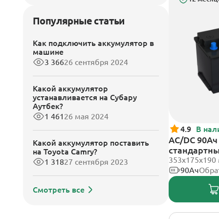
Популярные статьи
Как подключить аккумулятор в
машине
3 366
26 сентября 2024
Какой аккумулятор
устанавливается на Субару
Аутбек?
1 461
26 мая 2024
4.9
В нал
AC/DC 90Ач 
Какой аккумулятор поставить
стандартн
на Toyota Camry?
353х175х190
1 318
27 сентября 2023
90Ач
Обра
Смотреть все