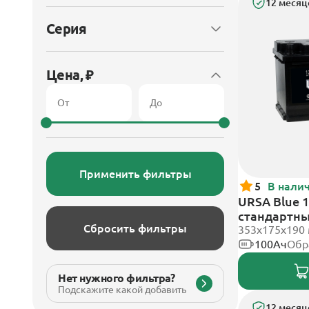
12 месяц
Серия
Цена, ₽
Применить фильтры
5
В нали
URSA Blue 1
стандартн
Сбросить фильтры
353х175х190
100Ач
Обр
Нет нужного фильтра?
Подскажите какой добавить
12 месяц