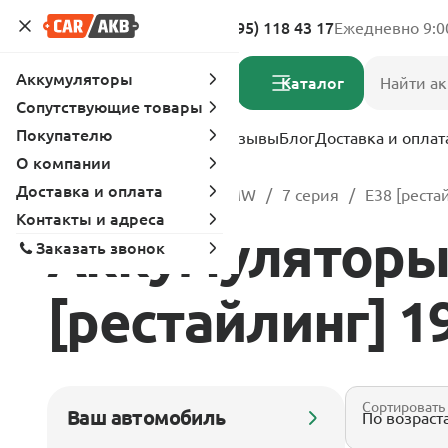
Адреса магазинов
8 (495) 118 43 17
Ежедневно 9:0
Аккумуляторы
Каталог
Сопутствующие товары
Покупателю
Услуги
Вопрос-ответ
Отзывы
Блог
Доставка и оплат
О компании
Доставка и оплата
Главная
Каталог
BMW
7 серия
E38 [реста
Контакты и адреса
Аккумуляторы 
Заказать звонок
[рестайлинг] 199
Сортировать
Ваш автомобиль