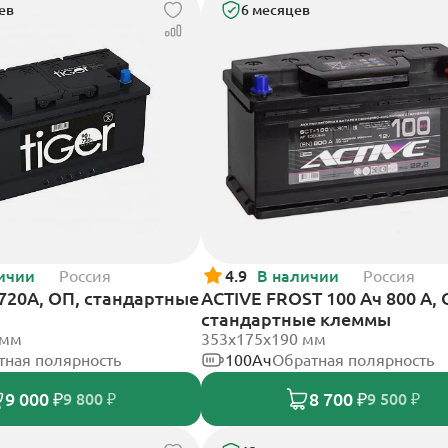
ев
6 месяцев
ичии
Россия
4.9
В наличии
Россия
 720А, ОП, стандартные
ACTIVE FROST 100 Ач 800 А, 
стандартные клеммы
 мм
353х175х190 мм
тная полярность
100Ач
Обратная полярность
9 000 ₽
8 700 ₽
9 800 ₽
9 500 ₽