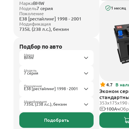
Марка
BMW
Модель
7 серия
1 месяц
Поколение
E38 [рестайлинг] 1998 - 2001
Модификация
735iL (238 л.с.), бензин
Подбор по авто
Марка
Модель
4.7
В нал
Поколение
Эконом сери
стандартн
Модификация
353х175х190
100Ач
Обр
Подобрать