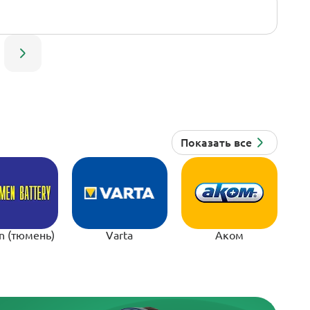
n (тюмень)
Varta
Аком