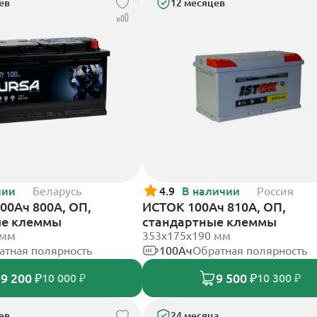
ев
12 месяцев
чии
Беларусь
4.9
В наличии
Россия
00Ач 800А, ОП,
ИСТОК 100Ач 810А, ОП,
ые клеммы
стандартные клеммы
 мм
353х175х190 мм
атная полярность
100Ач
Обратная полярность
9 200 ₽
9 500 ₽
10 000 ₽
10 300 ₽
ев
24 месяца