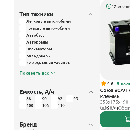
12 месяц
Тип техники
Легковые автомобили
Грузовые автомобили
Автобусы
Автокраны
Экскаваторы
Бульдозеры
Коммунальня техника
Показать все
4.6
В нал
Союз 90Ач 
Емкость, А/ч
клеммы
88
90
92
95
353x175x190
100
105
110
90Ач
Обра
Бренд