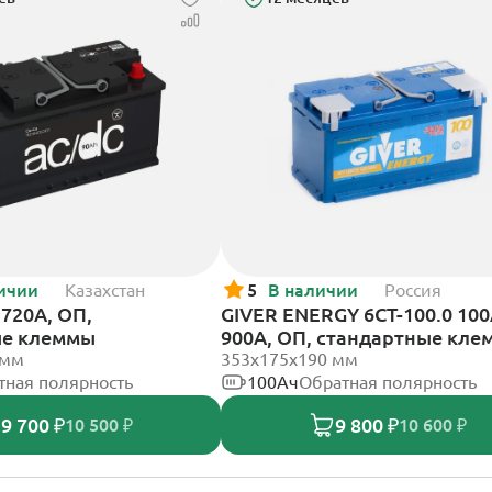
ичии
Казахстан
5
В наличии
Россия
720А, ОП,
GIVER ENERGY 6СТ-100.0 10
ые клеммы
900А, ОП, стандартные кл
 мм
353х175х190 мм
тная полярность
100Ач
Обратная полярность
9 700 ₽
9 800 ₽
10 500 ₽
10 600 ₽