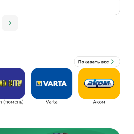
n (тюмень)
Varta
Аком