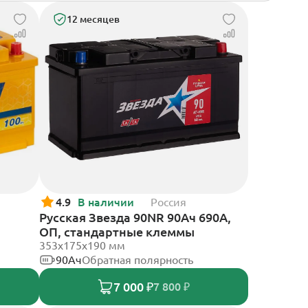
12 месяцев
4.9
В наличии
Россия
Русская Звезда 90NR 90Ач 690А,
ОП, стандартные клеммы
353x175x190 мм
90Ач
Обратная полярность
7 000 ₽
7 800 ₽