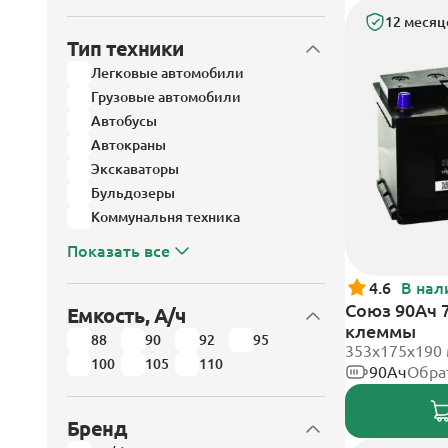
12 месяц
Тип техники
Легковые автомобили
Грузовые автомобили
Автобусы
Автокраны
Экскаваторы
Бульдозеры
Коммунальня техника
Показать все
4.6
В нал
Союз 90Ач 
Емкость, А/ч
клеммы
88
90
92
95
353x175x190
100
105
110
90Ач
Обра
Бренд