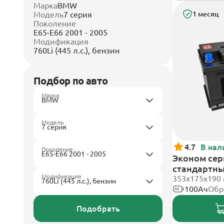
Марка
BMW
Модель
7 серия
1 месяц
Поколение
E65-E66 2001 - 2005
Модификация
760Li (445 л.с.), бензин
Подбор по авто
Марка
Модель
4.7
В нал
Поколение
Эконом сери
стандартн
Модификация
353х175х190
100Ач
Обр
Подобрать