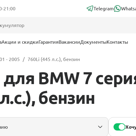
0-21:00
Telegram
Whats
а
Акции и скидки
Гарантия
Вакансии
Документы
Контакты
01 - 2005
760Li (445 л.с.), бензин
для BMW 7 серия 
л.с.), бензин
Хочу