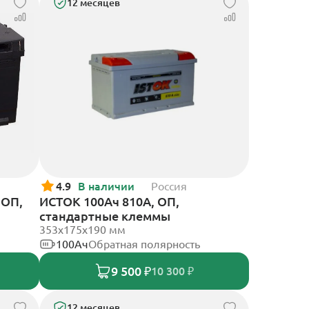
12 месяцев
4.9
В наличии
Россия
 ОП,
ИСТОК 100Ач 810А, ОП,
стандартные клеммы
353х175х190 мм
100Ач
Обратная полярность
9 500 ₽
10 300 ₽
12 месяцев