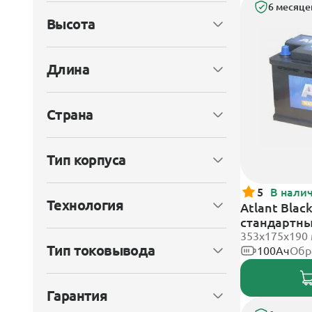
6 месяце
Высота
Длина
Страна
Тип корпуса
5
В нали
Технология
Atlant Blac
стандартн
353х175х190
Тип токовывода
100Ач
Обр
Гарантия