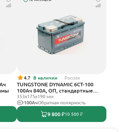
4.7
В наличии
Россия
0Ач
TUNGSTONE DYNAMIC 6СТ-100
еммы
100Ач 840А, ОП, стандартные
клеммы
353x175x190 мм
100Ач
Обратная полярность
9 800 ₽
10 500 ₽