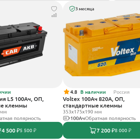
3 месяца
ичии
4.8
В наличии
Россия
я L5 100Ач, ОП,
Voltex 100Ач 820А, ОП,
ые клеммы
стандартные клеммы
 мм
353х175х190 мм
атная полярность
100Ач
Обратная полярность
4 500 ₽
7 200 ₽
5 500 ₽
8 000 ₽