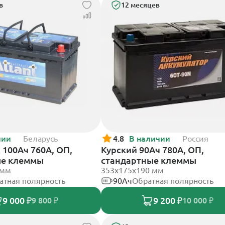
в
12 месяцев
чии
Беларусь
4.8
В наличии
Россия
k 100Ач 760А, ОП,
Курский 90Ач 780А, ОП,
ые клеммы
стандартные клеммы
 мм
353x175x190 мм
атная полярность
90Ач
Обратная полярность
9 000 ₽
9 200 ₽
9 800 ₽
10 000 ₽