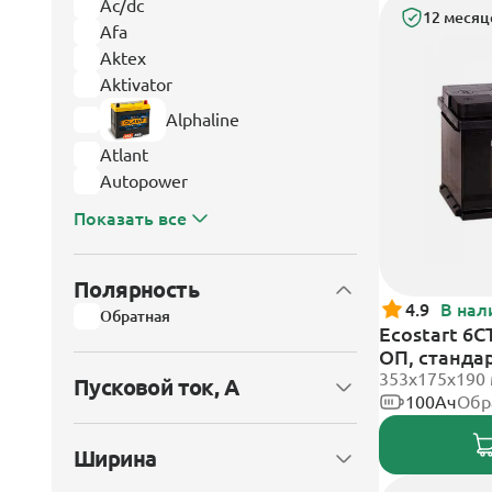
Ac/dc
12 месяц
Afa
Aktex
Aktivator
Alphaline
Atlant
Autopower
Показать все
Полярность
4.9
В нал
Обратная
Ecostart 6C
ОП, станда
353x175x190
Пусковой ток, А
100Ач
Обр
Ширина