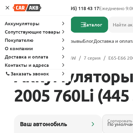
Адреса магазинов
8 (495) 118 43 17
Ежедневно 9:0
Аккумуляторы
Каталог
Сопутствующие товары
Покупателю
Услуги
Вопрос-ответ
Отзывы
Блог
Доставка и оплат
О компании
Доставка и оплата
Главная
Каталог
BMW
7 серия
E65-E66 20
Контакты и адреса
Аккумуляторы 
Заказать звонок
2005 760Li (445 
Сортировать
Ваш автомобиль