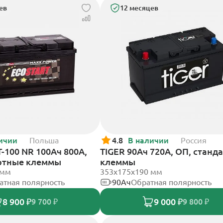
ев
12 месяцев
ичии
Польша
4.8
В наличии
Россия
T-100 NR 100Ач 800А,
TIGER 90Ач 720А, ОП, станд
ртные клеммы
клеммы
 мм
353х175х190 мм
атная полярность
90Ач
Обратная полярность
8 900 ₽
9 000 ₽
9 700 ₽
9 800 ₽