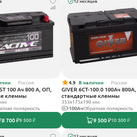
в
12 месяцев
ичии
Россия
4.9
В наличии
Россия
T 100 Ач 800 А, ОП,
GIVER 6CT-100.0 100Ач 800А,
ые клеммы
стандартные клеммы
 мм
353х175х190 мм
атная полярность
100Ач
Обратная полярность
8 700 ₽
9 500 ₽
9 500 ₽
10 300 ₽
ев
12 месяцев