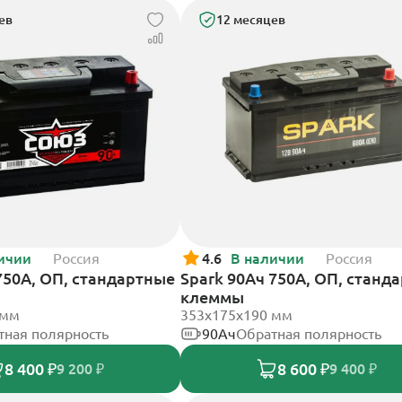
ев
12 месяцев
ичии
Россия
4.6
В наличии
Россия
750А, ОП, стандартные
Spark 90Ач 750А, ОП, станд
клеммы
 мм
353х175х190 мм
тная полярность
90Ач
Обратная полярность
8 400 ₽
8 600 ₽
9 200 ₽
9 400 ₽