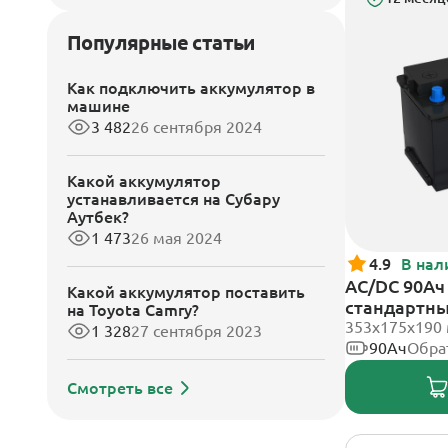
Популярные статьи
Как подключить аккумулятор в
машине
3 482
26 сентября 2024
Какой аккумулятор
устанавливается на Субару
Аутбек?
1 473
26 мая 2024
4.9
В нал
AC/DC 90Ач 
Какой аккумулятор поставить
стандартн
на Toyota Camry?
353х175х190
1 328
27 сентября 2023
90Ач
Обра
Смотреть все