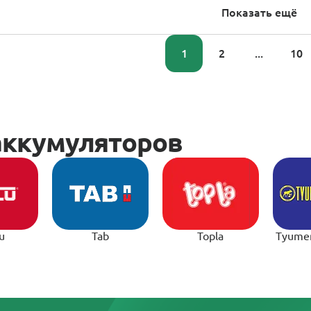
Показать ещё
1
2
...
10
u
Tab
Topla
Tyume