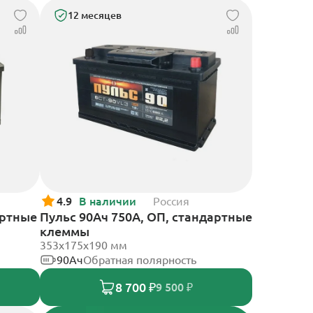
12 месяцев
4.9
В наличии
Россия
артные
Пульс 90Ач 750А, ОП, стандартные
клеммы
353x175x190 мм
90Ач
Обратная полярность
8 700 ₽
9 500 ₽