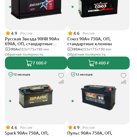
4.9
4.6
Россия
Россия
Русская Звезда 90NR 90Ач
Союз 90Ач 750А, ОП,
690А, ОП, стандартные
стандартные клеммы
клеммы
90Ач
353x175x190 мм
90Ач
353x175x190 мм
Обратная полярность
Обратная полярность
7 000 ₽
8 400 ₽
12 месяцев
12 месяцев
4.6
4.9
Россия
Россия
Spark 90Ач 750А, ОП,
Пульс 90Ач 750А, ОП,