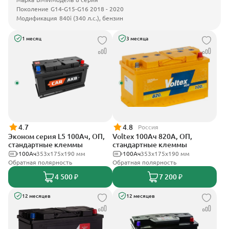
Поколение
G14-G15-G16 2018 - 2020
Модификация
840i (340 л.с.), бензин
1 месяц
3 месяца
4.7
4.8
Россия
Эконом серия L5 100Ач, ОП,
Voltex 100Ач 820А, ОП,
стандартные клеммы
стандартные клеммы
100Ач
353х175х190 мм
100Ач
353х175х190 мм
Обратная полярность
Обратная полярность
4 500 ₽
7 200 ₽
12 месяцев
12 месяцев