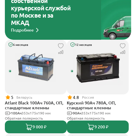
собственной
курьерской службой
по Москве и за
МКАД
Подробнее
6 месяцев
12 месяцев
5
4.8
Беларусь
Россия
Atlant Black 100Ач 760А, ОП,
Курский 90Ач 780А, ОП,
стандартные клеммы
стандартные клеммы
100Ач
353х175х190 мм
90Ач
353x175x190 мм
Обратная полярность
Обратная полярность
9 000 ₽
9 200 ₽