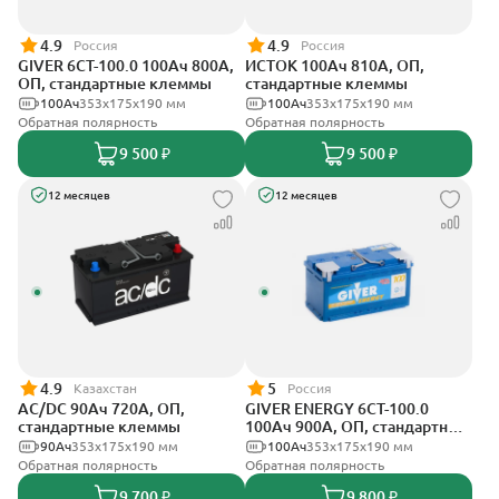
4.9
4.9
Россия
Россия
GIVER 6CT-100.0 100Ач 800А,
ИСТОК 100Ач 810А, ОП,
ОП, стандартные клеммы
стандартные клеммы
100Ач
353х175х190 мм
100Ач
353х175х190 мм
Обратная полярность
Обратная полярность
9 500 ₽
9 500 ₽
12 месяцев
12 месяцев
4.9
5
Казахстан
Россия
AC/DC 90Ач 720А, ОП,
GIVER ENERGY 6СТ-100.0
стандартные клеммы
100Ач 900А, ОП, стандартные
клеммы
90Ач
353х175х190 мм
100Ач
353х175х190 мм
Обратная полярность
Обратная полярность
9 700 ₽
9 800 ₽