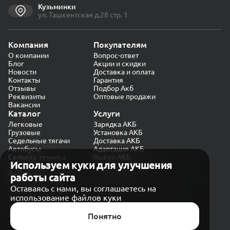
Кузьминки
ул. Ташкентская д.28 стр. 1
Компания
Покупателям
О компании
Вопрос-ответ
Блог
Акции и скидки
Новости
Доставка и оплата
Контакты
Гарантия
Отзывы
Подбор Акб
Реквизиты
Оптовые продажи
Вакансии
Каталог
Услуги
Легковые
Зарядка АКБ
Грузовые
Установка АКБ
Седельные тягачи
Доставка АКБ
Автобусы
Адаптация АКБ
Сельхоз. техника
Выкуп АКБ
Используем куки для улучшения
Экскаваторы
Проверка генератора
Автокраны
работы сайта
Политика конфиденциальности
Оставаясь с нами, вы соглашаетесь на
Обработка персональных данных
использование файлов куки
Согласие на обработку в «Яндекс.Метрика»
Карта сайта
Публичная оферта
Понятно
© CARAKB 2026. Все права защищены