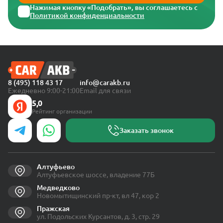
Нажимая кнопку «Подобрать», вы соглашаетесь с
Политикой конфиденциальности
8 (495) 118 43 17
info@carakb.ru
Ежедневно 9:00-21:00
Email для связи
5,0
Рейтинг организации
Заказать звонок
Алтуфьево
Алтуфьевское шоссе, владение 77Б
Медведково
Новомытищинский пр-кт, вл 47, кор 2
Пражская
ул. Подольских Курсантов, д. 3, стр. 29