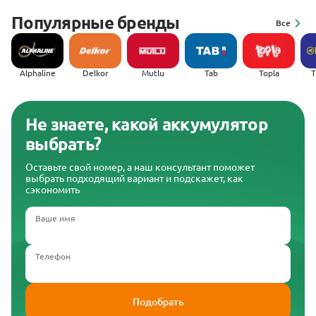
Популярные бренды
Все
Alphaline
Delkor
Mutlu
Tab
Topla
(
Не знаете, какой аккумулятор
выбрать?
Оставьте свой номер, а наш консультант поможет
выбрать подходящий вариант и подскажет, как
сэкономить
Ваше имя
Телефон
Подобрать