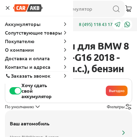
Аккумуляторы
Адреса
8 (495) 118 43 17
Сопутствующие товары
Покупателю
Аккумуляторы для BMW 8
О компании
серия G14-G15-G16 2018 -
Доставка и оплата
2020 840i (340 л.с.), бензин
Контакты и адреса
Заказать звонок
Хочу сдать
свой
Выгодно
аккумулятор
По умолчанию
Фильтры
Ваш автомобиль
Марка
BMW
Модель
8 серия