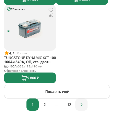
12 месяцев
4.7
Россия
TUNGSTONE DYNAMIC 6СТ-100
100Ач 840А, ОП, стандартные
клеммы
100Ач
353x175x190 мм
Обратная полярность
9 800 ₽
Показать ещё
1
2
...
12