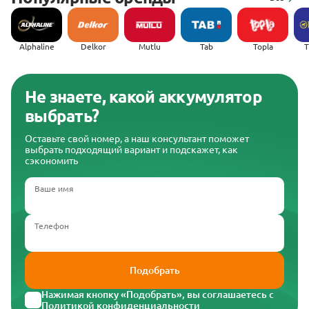
Alphaline
Delkor
Mutlu
Tab
Topla
(
Не знаете, какой аккумулятор
выбрать?
Оставьте свой номер, а наш консультант поможет
выбрать подходящий вариант и подскажет, как
сэкономить
Ваше имя
Телефон
Подобрать
Нажимая кнопку «Подобрать», вы соглашаетесь с
Политикой конфиденциальности