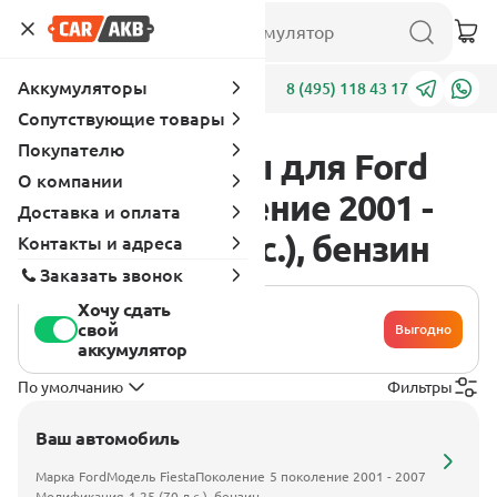
Аккумуляторы
Адреса
8 (495) 118 43 17
Сопутствующие товары
Покупателю
Аккумуляторы для Ford
О компании
Fiesta 5 поколение 2001 -
Доставка и оплата
2007 1.25 (70 л.с.), бензин
Контакты и адреса
Заказать звонок
Хочу сдать
свой
Выгодно
аккумулятор
По умолчанию
Фильтры
Ваш автомобиль
Марка
Ford
Модель
Fiesta
Поколение
5 поколение 2001 - 2007
Модификация
1.25 (70 л.с.), бензин