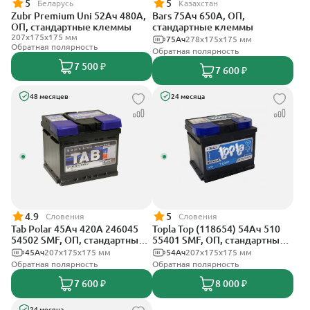
5
5
Беларусь
Казахстан
Zubr Premium Uni 52Ач 480А,
Bars 75Ач 650А, ОП,
ОП, стандартные клеммы
стандартные клеммы
207x175x175 мм
75Ач
278х175х175 мм
Обратная полярность
Обратная полярность
7 500 ₽
7 600 ₽
48 месяцев
24 месяца
4.9
5
Словения
Словения
Tab Polar 45Ач 420А 246045
Topla Top (118654) 54Ач 510
54502 SMF, ОП, стандартные
55401 SMF, ОП, стандартные
клеммы
клеммы
45Ач
207x175x175 мм
54Ач
207х175х175 мм
Обратная полярность
Обратная полярность
7 600 ₽
8 000 ₽
24 месяца