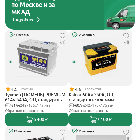
по Москве и за
МКАД
Подробнее
24 месяца
12 месяцев
4.9
4.6
Россия
Казахстан
Tyumen (ТЮМЕНЬ) PREMIUM
Kainar 60Ач 550А, ОП,
61Ач 540А, ОП, стандартные
стандартные клеммы
клеммы
61Ач
242х175х175 мм
60Ач
242х175х175 мм
Обратная полярность
Обратная полярность
6 400 ₽
7 100 ₽
12 месяцев
12 месяцев