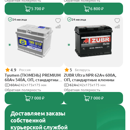
Обратная полярность
Обратная полярность
5 700 ₽
6 800 ₽
24 месяца
24 месяца
4.9
5
Россия
Беларусь
Tyumen (ТЮМЕНЬ) PREMIUM
ZUBR Ultra NPR 62Ач 600А,
60Ач 540А, ОП, стандартные
ОП, стандартные клеммы
клеммы
60Ач
242х175х175 мм
62Ач
242х175х175 мм
Обратная полярность
Обратная полярность
7 000 ₽
7 000 ₽
Доставляем заказы
собственной
курьерской службой