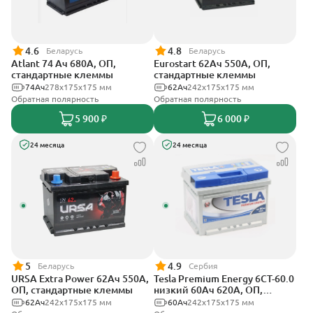
4.6
4.8
Беларусь
Беларусь
Atlant 74 Ач 680А, ОП,
Eurostart 62Ач 550А, ОП,
стандартные клеммы
стандартные клеммы
74Ач
278х175х175 мм
62Ач
242х175х175 мм
Обратная полярность
Обратная полярность
5 900 ₽
6 000 ₽
24 месяца
24 месяца
5
4.9
Беларусь
Сербия
URSA Extra Power 62Ач 550А,
Tesla Premium Energy 6СТ-60.0
ОП, стандартные клеммы
низкий 60Ач 620А, ОП,
стандартные клеммы
62Ач
242х175х175 мм
60Ач
242х175х175 мм