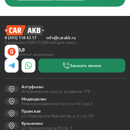
8 (495) 118 43 17
info@carakb.ru
Ежедневно 9:00-21:00
Email для связи
5,0
Рейтинг организации
Заказать звонок
Алтуфьево
Алтуфьевское шоссе, владение 77Б
Медведково
Новомытищинский пр-кт, вл 47, кор 2
Пражская
ул. Подольских Курсантов, д. 3, стр. 29
Кузьминки
ул. Ташкентская д.28 стр. 1