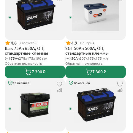
4.6
4.9
Казахстан
Венгрия
Bars 75Ач 650А, ОП,
SGT 50Ач 500А, ОП,
стандартные клеммы
стандартные клеммы
75Ач
278х175х190 мм
50Ач
207x175x175 мм
Обратная полярность
Обратная полярность
7 300 ₽
7 300 ₽
12 месяцев
12 месяцев