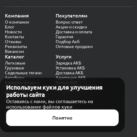
Компания
Покупателям
О компании
Вопрос-ответ
Блог
Акции и скидки
Новости
Доставка и оплата
Контакты
Гарантия
Отзывы
Подбор Акб
Реквизиты
Оптовые продажи
Вакансии
Каталог
Услуги
Легковые
Зарядка АКБ
Грузовые
Установка АКБ
Седельные тягачи
Доставка АКБ
Автобусы
Адаптация АКБ
Сельхоз. техника
Выкуп АКБ
Используем куки для улучшения
Экскаваторы
Проверка генератора
Автокраны
работы сайта
Политика конфиденциальности
Оставаясь с нами, вы соглашаетесь на
Обработка персональных данных
использование файлов куки
Согласие на обработку в «Яндекс.Метрика»
Карта сайта
Публичная оферта
Понятно
© CARAKB 2026. Все права защищены