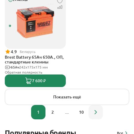
4.9
Беларусь
Brest Battery 65Ач 650А., ОП,
стандартные клеммы
65Ач
242х175х175 мм
Обратная полярность
7 600 ₽
Показать ещё
1
2
...
10
Популярные бренды
Все