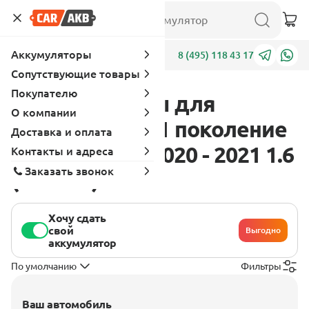
Аккумуляторы
Адреса
8 (495) 118 43 17
Сопутствующие товары
Покупателю
Аккумуляторы для
О компании
Hyundai Creta 1 поколение
Доставка и оплата
[рестайлинг] 2020 - 2021 1.6
Контакты и адреса
Заказать звонок
(123 л.с.)
Хочу сдать
свой
Выгодно
аккумулятор
По умолчанию
Фильтры
Ваш автомобиль