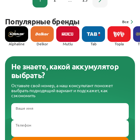
1
2
...
23
Популярные бренды
Все
Alphaline
Delkor
Mutlu
Tab
Topla
(
Не знаете, какой аккумулятор
выбрать?
Оставьте свой номер, а наш консультант поможет
выбрать подходящий вариант и подскажет, как
сэкономить
Ваше имя
Телефон