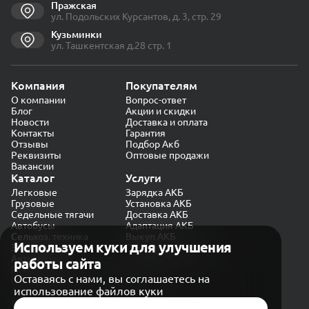
Пражская
ул. Подольских Курсантов, д. 3, стр. 29
Кузьминки
ул. Ташкентская д.28 стр. 1
Компания
Покупателям
О компании
Вопрос-ответ
Блог
Акции и скидки
Новости
Доставка и оплата
Контакты
Гарантия
Отзывы
Подбор Акб
Реквизиты
Оптовые продажи
Вакансии
Каталог
Услуги
Легковые
Зарядка АКБ
Грузовые
Установка АКБ
Седельные тягачи
Доставка АКБ
Автобусы
Адаптация АКБ
Сельхоз. техника
Выкуп АКБ
Используем куки для улучшения
Экскаваторы
Проверка генератора
Автокраны
работы сайта
Политика конфиденциальности
Оставаясь с нами, вы соглашаетесь на
Обработка персональных данных
использование файлов куки
Согласие на обработку в «Яндекс.Метрика»
Карта сайта