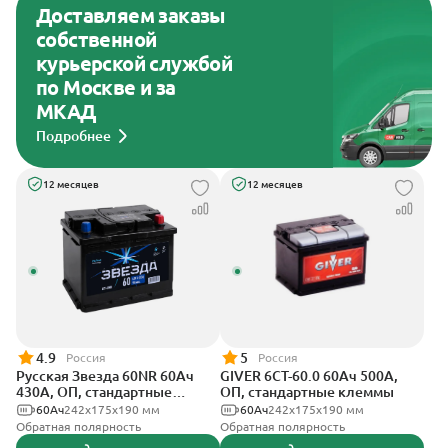
Доставляем заказы
собственной
курьерской службой
по Москве и за
МКАД
Подробнее
12 месяцев
12 месяцев
4.9
5
Россия
Россия
Русская Звезда 60NR 60Ач
GIVER 6СТ-60.0 60Ач 500А,
430А, ОП, стандартные
ОП, стандартные клеммы
клеммы
60Ач
242x175x190 мм
60Ач
242х175х190 мм
Обратная полярность
Обратная полярность