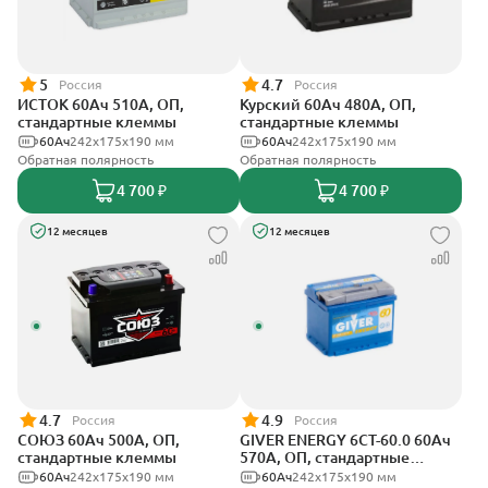
5
4.7
Россия
Россия
ИСТОК 60Ач 510А, ОП,
Курский 60Ач 480А, ОП,
стандартные клеммы
стандартные клеммы
60Ач
242x175x190 мм
60Ач
242x175x190 мм
Обратная полярность
Обратная полярность
4 700 ₽
4 700 ₽
12 месяцев
12 месяцев
4.7
4.9
Россия
Россия
СОЮЗ 60Ач 500А, ОП,
GIVER ENERGY 6СТ-60.0 60Ач
стандартные клеммы
570А, ОП, стандартные
клеммы
60Ач
242x175x190 мм
60Ач
242х175х190 мм