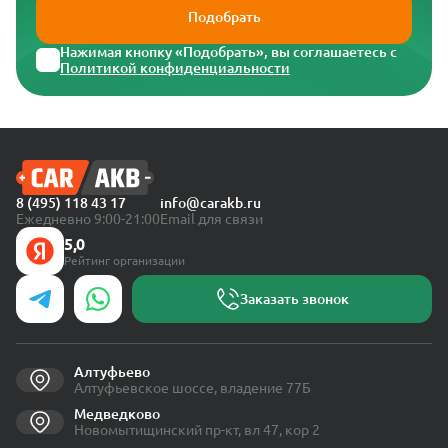
Подобрать
Нажимая кнопку «Подобрать», вы соглашаетесь с
Политикой конфиденциальности
8 (495) 118 43 17
info@carakb.ru
Ежедневно 9:00-21:00
Email для связи
5,0
Рейтинг организации
Заказать звонок
Алтуфьево
Алтуфьевское шоссе, владение 77Б
Медведково
Новомытищинский пр-кт, вл 47, кор 2