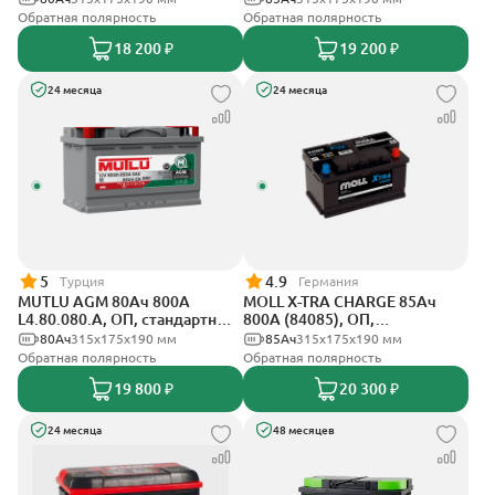
Обратная полярность
Обратная полярность
18 200 ₽
19 200 ₽
24 месяца
24 месяца
5
4.9
Турция
Германия
MUTLU AGM 80Ач 800A
MOLL X-TRA CHARGE 85Ач
L4.80.080.A, ОП, стандартные
800А (84085), ОП,
клеммы
стандартные клеммы
80Ач
315x175x190 мм
85Ач
315x175x190 мм
Обратная полярность
Обратная полярность
19 800 ₽
20 300 ₽
24 месяца
48 месяцев