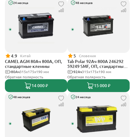
24 месяца
48 месяцев
4.9
5
Китай
Словения
CAMEL AGM 80Ач 800А, ОП,
Tab Polar 92Ач 800А 246292
стандартные клеммы
59249 SMF, ОП, стандартные
клеммы
80Ач
315x175x190 мм
92Ач
315x175x190 мм
Обратная полярность
Обратная полярность
14 000 ₽
15 000 ₽
48 месяцев
24 месяца