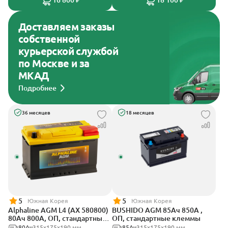
16 800 ₽
18 100 ₽
Доставляем заказы
собственной
курьерской службой
по Москве и за
МКАД
Подробнее
36 месяцев
18 месяцев
5
5
Южная Корея
Южная Корея
Alphaline AGM L4 (AX 580800)
BUSHIDO AGM 85Ач 850А ,
80Ач 800А, ОП, стандартные
ОП, стандартные клеммы
клеммы
80Ач
315х175х190 мм
85Ач
315x175x190 мм