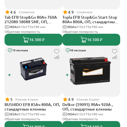
4.6
4.9
Словения
Словения
Tab EFB Stop&Go 80Ач 760А
Topla EFB Stop&Go Start-Stop
212080 58088 SMF, ОП,
80Ач 800А, ОП, стандартные
стандартные клеммы
клеммы
80Ач
315x175x190 мм
80Ач
315x175x190 мм
Обратная полярность
Обратная полярность
16 300 ₽
16 500 ₽
18 месяцев
48 месяцев
5
4.9
Южная Корея
Южная Корея
BUSHIDO EFB 85Ач 800А, ОП,
Delkor (59095) 90Ач 920А ,
стандартные клеммы
ОП, стандартные клеммы
85Ач
315x175x190 мм
90Ач
315x175x190 мм
Обратная полярность
Обратная полярность