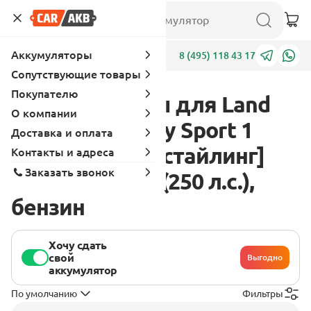
Аккумуляторы
Адреса
8 (495) 118 43 17
Сопутствующие товары
Покупателю
Аккумуляторы для Land
О компании
Rover Discovery Sport 1
Доставка и оплата
поколение [рестайлинг]
Контакты и адреса
Заказать звонок
2019 - 2019 2.0 (250 л.с.),
бензин
Хочу сдать
свой
Выгодно
аккумулятор
По умолчанию
Фильтры