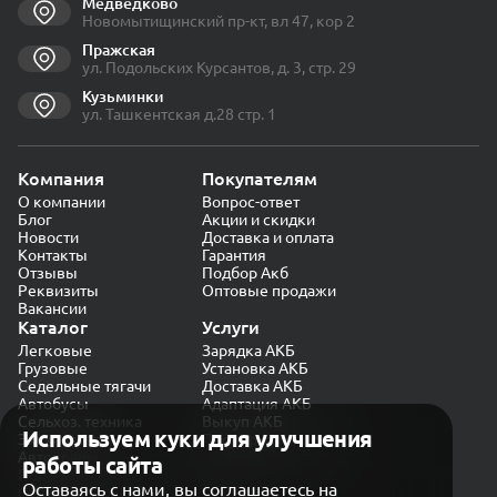
Медведково
Новомытищинский пр-кт, вл 47, кор 2
Пражская
ул. Подольских Курсантов, д. 3, стр. 29
Кузьминки
ул. Ташкентская д.28 стр. 1
Компания
Покупателям
О компании
Вопрос-ответ
Блог
Акции и скидки
Новости
Доставка и оплата
Контакты
Гарантия
Отзывы
Подбор Акб
Реквизиты
Оптовые продажи
Вакансии
Каталог
Услуги
Легковые
Зарядка АКБ
Грузовые
Установка АКБ
Седельные тягачи
Доставка АКБ
Автобусы
Адаптация АКБ
Сельхоз. техника
Выкуп АКБ
Используем куки для улучшения
Экскаваторы
Проверка генератора
Автокраны
работы сайта
Политика конфиденциальности
Оставаясь с нами, вы соглашаетесь на
Обработка персональных данных