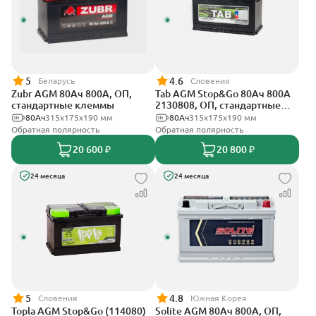
5
4.6
Беларусь
Словения
Zubr AGM 80Ач 800А, ОП,
Tab AGM Stop&Go 80Ач 800А
стандартные клеммы
2130808, ОП, стандартные
клеммы
80Ач
315x175x190 мм
80Ач
315x175x190 мм
Обратная полярность
Обратная полярность
20 600 ₽
20 800 ₽
24 месяца
24 месяца
5
4.8
Словения
Южная Корея
Topla AGM Stop&Go (114080)
Solite AGM 80Ач 800А, ОП,