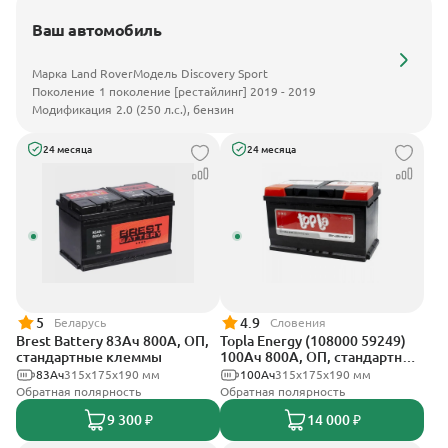
Ваш автомобиль
Марка
Land Rover
Модель
Discovery Sport
Поколение
1 поколение [рестайлинг] 2019 - 2019
Модификация
2.0 (250 л.с.), бензин
24 месяца
24 месяца
5
4.9
Беларусь
Словения
Brest Battery 83Ач 800А, ОП,
Topla Energy (108000 59249)
стандартные клеммы
100Ач 800А, ОП, стандартные
клеммы
83Ач
315x175x190 мм
100Ач
315x175x190 мм
Обратная полярность
Обратная полярность
9 300 ₽
14 000 ₽