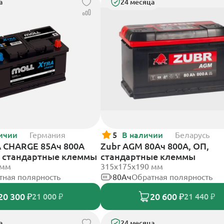
а
24 месяца
ичии
Германия
5
В наличии
Беларусь
 CHARGE 85Ач 800А
Zubr AGM 80Ач 800А, ОП,
П, стандартные клеммы
стандартные клеммы
 мм
315x175x190 мм
тная полярность
80Ач
Обратная полярность
20 300 ₽
20 600 ₽
21 000 ₽
21 440 ₽
а
24 месяца