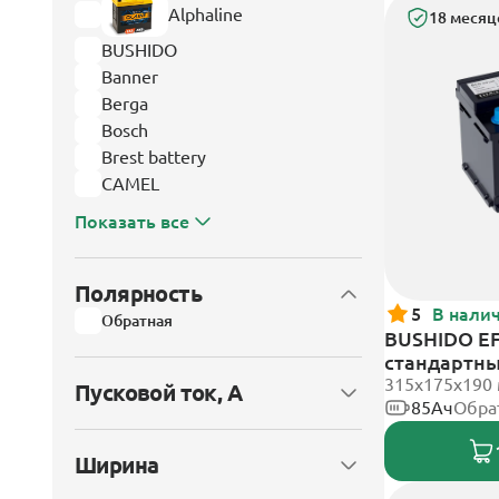
Alphaline
18 месяц
BUSHIDO
Banner
Berga
Bosch
Brest battery
CAMEL
Показать все
Полярность
5
В нали
Обратная
BUSHIDO EF
стандартн
315x175x190
Пусковой ток, А
85Ач
Обра
Ширина