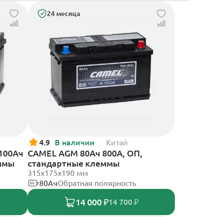
24 месяца
4.9
В наличии
Китай
 100Ач
CAMEL AGM 80Ач 800А, ОП,
еммы
стандартные клеммы
315x175x190 мм
80Ач
Обратная полярность
14 000 ₽
14 700 ₽