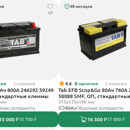
ев
48 месяцев
чии
Словения
4.6
В наличии
Словения
2Ач 800А 246292 59249
Tab EFB Stop&Go 80Ач 760А 
тандартные клеммы
58088 SMF, ОП, стандартны
 мм
клеммы
315x175x190 мм
тная полярность
80Ач
Обратная полярность
15 000 ₽
16 300 ₽
15 700 ₽
17 000 ₽