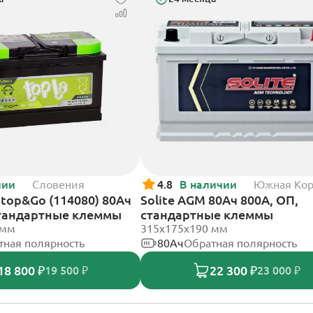
чии
Словения
4.8
В наличии
Южная Ко
Stop&Go (114080) 80Ач
Solite AGM 80Ач 800А, ОП,
стандартные клеммы
стандартные клеммы
 мм
315x175x190 мм
тная полярность
80Ач
Обратная полярность
18 800 ₽
22 300 ₽
19 500 ₽
23 000 ₽