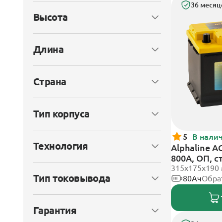
36 месяц
Высота
Длина
Страна
Тип корпуса
5
В нали
Технология
Alphaline A
800А, ОП, 
315х175х190
Тип токовывода
80Ач
Обра
Гарантия