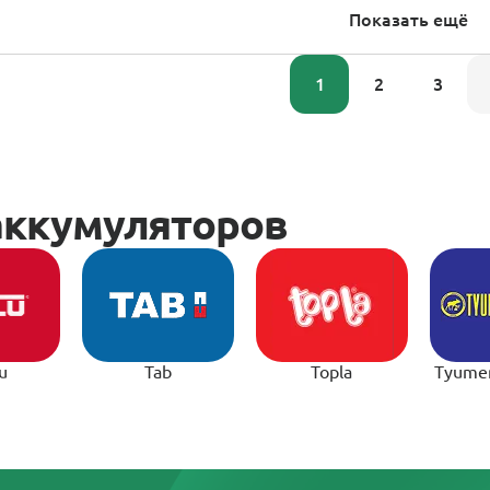
Показать ещё
1
2
3
u
Tab
Topla
Tyume