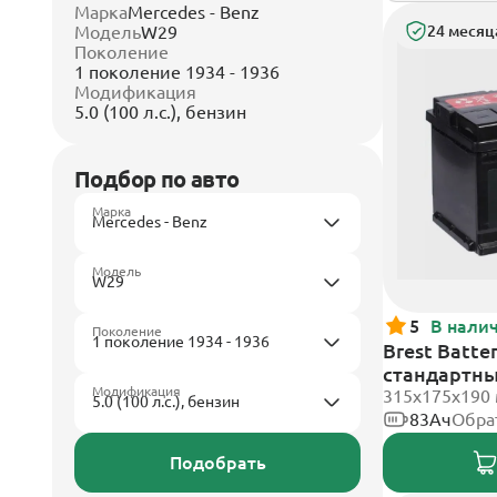
Марка
Mercedes - Benz
Модель
W29
24 месяц
Поколение
1 поколение 1934 - 1936
Модификация
5.0 (100 л.с.), бензин
Подбор по авто
Марка
Модель
5
В нали
Поколение
Brest Batte
стандартн
Модификация
315x175x190
83Ач
Обра
Подобрать