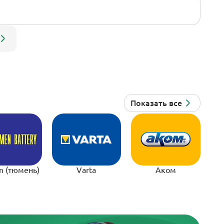
n (тюмень)
Varta
Аком