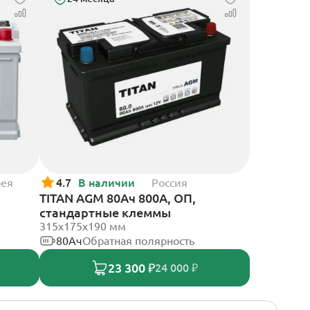
рея
4.7
В наличии
Россия
TITAN AGM 80Ач 800А, ОП,
стандартные клеммы
315x175x190 мм
80Ач
Обратная полярность
23 300 ₽
24 000 ₽