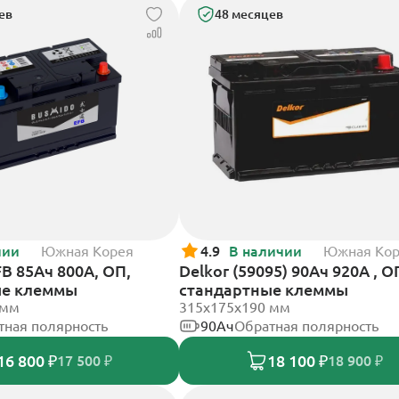
ев
48 месяцев
чии
Южная Корея
4.9
В наличии
Южная Ко
B 85Ач 800А, ОП,
Delkor (59095) 90Ач 920А , О
ые клеммы
стандартные клеммы
 мм
315x175x190 мм
тная полярность
90Ач
Обратная полярность
16 800 ₽
18 100 ₽
17 500 ₽
18 900 ₽