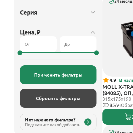
24 месяц
Серия
Цена, ₽
Применить фильтры
4.9
В нал
MOLL X-TRA
(84085), О
Сбросить фильтры
315x175x190
85Ач
Обра
Нет нужного фильтра?
Подскажите какой добавить
24 месяц