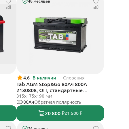
48 месяцев
4.6
В наличии
Словения
Tab AGM Stop&Go 80Ач 800А
2130808, ОП, стандартные
клеммы
315x175x190 мм
80Ач
Обратная полярность
20 800 ₽
21 500 ₽
24 месяца