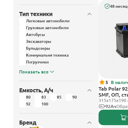
48 месяц
Тип техники
Легковые автомобили
Грузовые автомобили
Автобусы
Экскаваторы
Бульдозеры
Коммунальня техника
Погрузчики
Показать все
5
В нали
Tab Polar 9
Емкость, А/ч
SMF, ОП, с
80
83
85
90
315x175x190
92
100
92Ач
Обра
Бренд