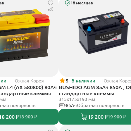
ев
18 месяцев
чии
Южная Корея
5
В наличии
Южная Коре
GM L4 (AX 580800) 80Ач
BUSHIDO AGM 85Ач 850А , О
стандартные клеммы
стандартные клеммы
 мм
315x175x190 мм
тная полярность
85Ач
Обратная полярность
18 200 ₽
19 200 ₽
18 900 ₽
19 900 ₽