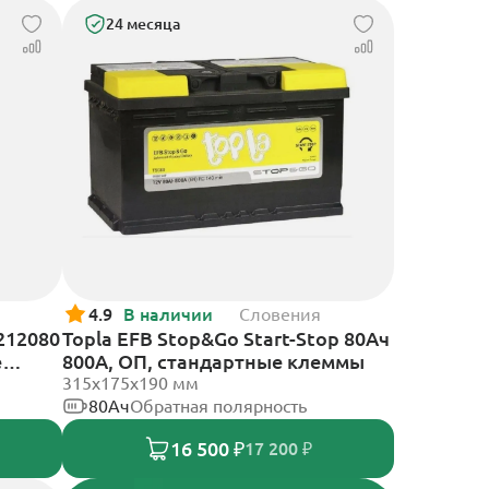
24 месяца
4.9
В наличии
Словения
212080
Topla EFB Stop&Go Start-Stop 80Ач
е
800А, ОП, стандартные клеммы
315x175x190 мм
80Ач
Обратная полярность
16 500 ₽
17 200 ₽