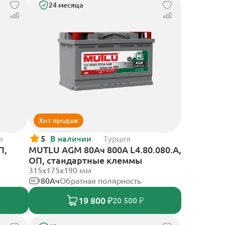
24 месяца
Хит продаж
я
5
В наличии
Турция
П,
MUTLU AGM 80Ач 800A L4.80.080.A,
ОП, стандартные клеммы
315x175x190 мм
80Ач
Обратная полярность
19 800 ₽
20 500 ₽