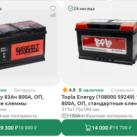
а
24 месяца
чии
Беларусь
4.9
В наличии
Словения
ry 83Ач 800А, ОП,
Topla Energy (108000 59249)
ые клеммы
800А, ОП, стандартные кл
 мм
315x175x190 мм
тная полярность
100Ач
Обратная полярность
9 300 ₽
14 000 ₽
10 000 ₽
14 700 ₽