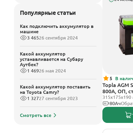
Популярные статьи
Как подключить аккумулятор в
машине
3 465
26 сентября 2024
Какой аккумулятор
устанавливается на Субару
Аутбек?
1 469
26 мая 2024
5
В нали
Topla AGM 
Какой аккумулятор поставить
800А, ОП, 
на Toyota Camry?
315x175x190
1 327
27 сентября 2023
80Ач
Обра
Смотреть все