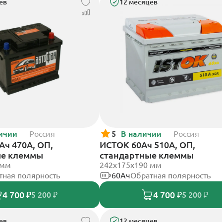
ев
12 месяцев
ичии
Россия
5
В наличии
Россия
Ач 470А, ОП,
ИСТОК 60Ач 510А, ОП,
ые клеммы
стандартные клеммы
 мм
242x175x190 мм
тная полярность
60Ач
Обратная полярность
4 700 ₽
4 700 ₽
5 200 ₽
5 200 ₽
ев
12 месяцев