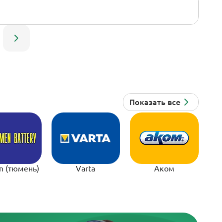
n (тюмень)
Varta
Аком