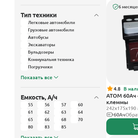
6 месяце
Тип техники
Легковые автомобили
Грузовые автомобили
Автобусы
Экскаваторы
Бульдозеры
Коммунальня техника
Погрузчики
Показать все
4.8
В нал
АТОМ 60Ач 
Емкость, А/ч
клеммы
55
56
57
60
242х175х190
61
62
63
64
60Ач
Обра
65
66
68
70
80
83
85
Показать все