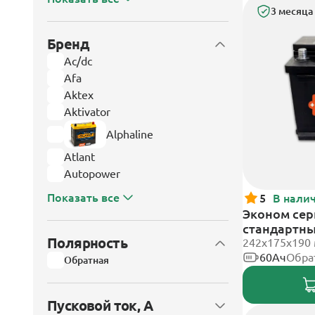
3 месяца
Бренд
Ac/dc
Afa
Aktex
Aktivator
Alphaline
Atlant
Autopower
Показать все
5
В нали
Эконом сери
стандартн
Полярность
242х175х190
60Ач
Обра
Обратная
Пусковой ток, А