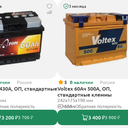
в
3 месяца
ичии
Россия
5
В наличии
Россия
430А, ОП, стандартные
Voltex 60Ач 500А, ОП,
стандартные клеммы
 мм
242х175х190 мм
тная полярность
60Ач
Обратная полярность
3 200 ₽
3 400 ₽
3 700 ₽
3 900 ₽