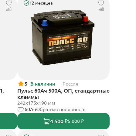
12 месяцев
5
В наличии
Россия
П,
Пульс 60Ач 500А, ОП, стандартные
клеммы
242x175x190 мм
60Ач
Обратная полярность
4 500 ₽
5 000 ₽