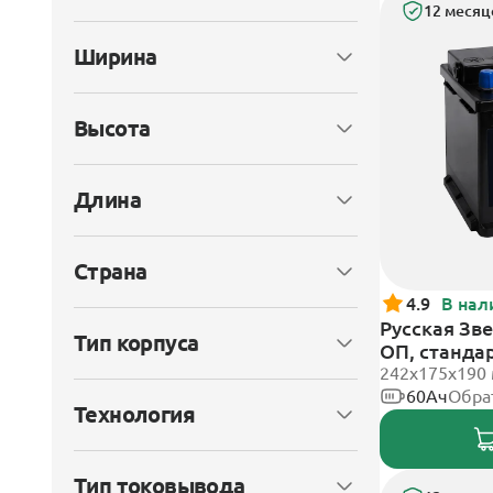
12 месяц
Ширина
Высота
Длина
Страна
4.9
В нал
Русская Зве
Тип корпуса
ОП, станда
242x175x190
60Ач
Обра
Технология
Тип токовывода