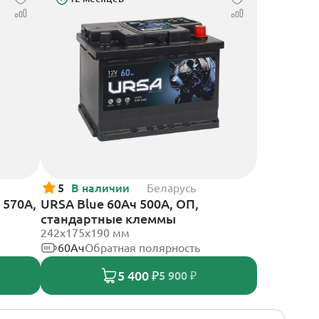
5
В наличии
Беларусь
 570А,
URSA Blue 60Ач 500А, ОП,
стандартные клеммы
242х175х190 мм
60Ач
Обратная полярность
5 400 ₽
5 900 ₽