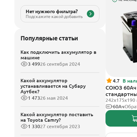
Нет нужного фильтра?
Подскажите какой добавить
Популярные статьи
Как подключить аккумулятор в
машине
3 499
26 сентября 2024
Какой аккумулятор
4.7
В нал
устанавливается на Субару
СОЮЗ 60Ач 
Аутбек?
стандартн
1 473
26 мая 2024
242x175x190
60Ач
Обра
Какой аккумулятор поставить
на Toyota Camry?
1 330
27 сентября 2023