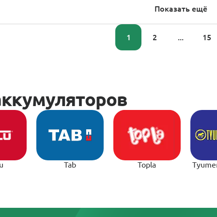
Показать ещё
1
2
...
15
u
Tab
Topla
Tyume