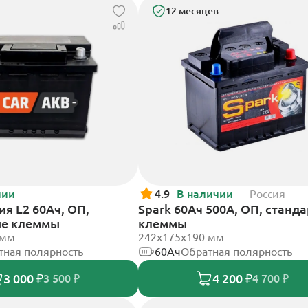
12 месяцев
чии
4.9
В наличии
Россия
я L2 60Ач, ОП,
Spark 60Ач 500А, ОП, станд
ые клеммы
клеммы
 мм
242х175х190 мм
тная полярность
60Ач
Обратная полярность
3 000 ₽
4 200 ₽
3 500 ₽
4 700 ₽