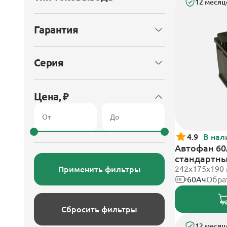
12 месяц
Гарантия
Серия
Цена, ₽
4.9
В нал
Автофан 60
стандартн
242х175х190
Применить фильтры
60Ач
Обра
Сбросить фильтры
12 месяц