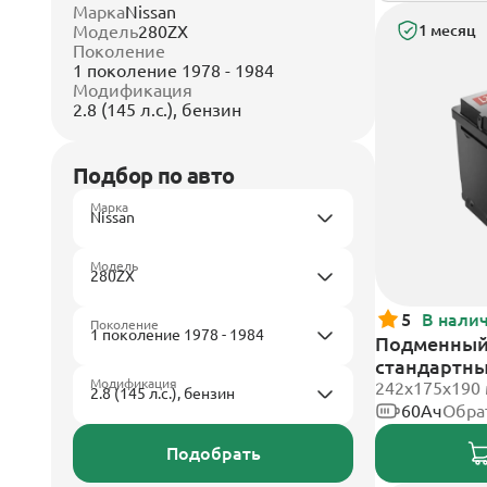
Марка
Nissan
Модель
280ZX
1 месяц
Поколение
1 поколение 1978 - 1984
Модификация
2.8 (145 л.с.), бензин
Подбор по авто
Марка
Модель
5
В нали
Поколение
Подменный 
стандартн
Модификация
242х175х190
60Ач
Обра
Подобрать