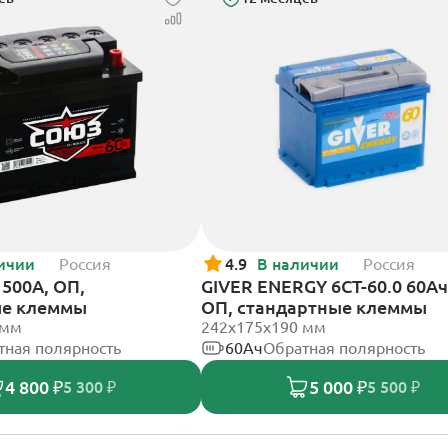
ичии
Россия
4.9
В наличии
Россия
500А, ОП,
GIVER ENERGY 6СТ-60.0 60Ач
ые клеммы
ОП, стандартные клеммы
 мм
242х175х190 мм
тная полярность
60Ач
Обратная полярность
4 800 ₽
5 000 ₽
5 300 ₽
5 500 ₽