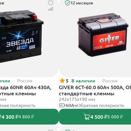
ев
12 месяцев
ичии
Россия
5
В наличии
Россия
зда 60NR 60Ач 430А,
GIVER 6СТ-60.0 60Ач 500А, О
ртные клеммы
стандартные клеммы
 мм
242х175х190 мм
тная полярность
60Ач
Обратная полярность
4 300 ₽
4 500 ₽
4 800 ₽
5 000 ₽