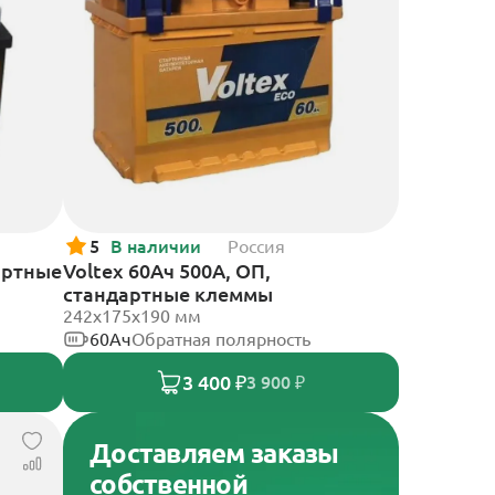
5
В наличии
Россия
артные
Voltex 60Ач 500А, ОП,
стандартные клеммы
242х175х190 мм
60Ач
Обратная полярность
3 400 ₽
3 900 ₽
Доставляем заказы
собственной