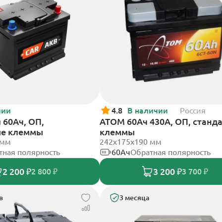
чии
4.8
В наличии
Россия
60Ач, ОП,
АТОМ 60Ач 430А, ОП, станд
ые клеммы
клеммы
 мм
242х175х190 мм
тная полярность
60Ач
Обратная полярность
2 200 ₽
3 200 ₽
2 800 ₽
3 700 ₽
в
3 месяца