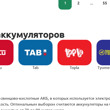
1
2
...
55
u
Tab
Topla
Tyume
е свинцово-кислотные АКБ, в которых используется электр
кость. Оптимальным выбором считаются аккумуляторы на 