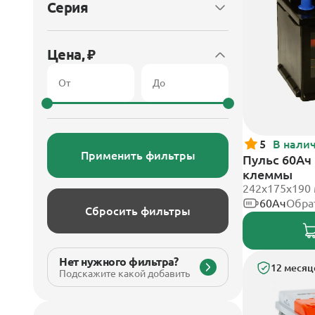
Серия
Цена, ₽
5
В нали
Применить фильтры
Пульс 60Ач
клеммы
242x175x190
60Ач
Обра
Сбросить фильтры
Нет нужного фильтра?
12 месяц
Подскажите какой добавить