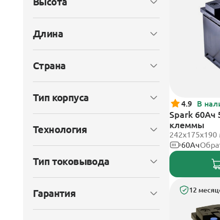
Высота
Длина
Страна
Тип корпуса
4.9
В нал
Spark 60Ач
клеммы
Технология
242х175х190
60Ач
Обра
Тип токовывода
12 месяц
Гарантия