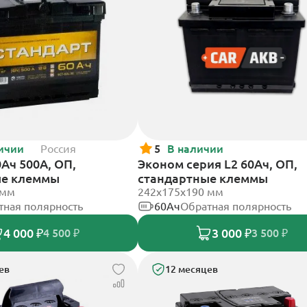
ичии
Россия
5
В наличии
Ач 500А, ОП,
Эконом серия L2 60Ач, ОП,
ые клеммы
стандартные клеммы
 мм
242х175х190 мм
тная полярность
60Ач
Обратная полярность
4 000 ₽
3 000 ₽
4 500 ₽
3 500 ₽
ев
12 месяцев