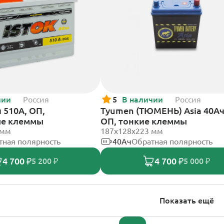
чии
Россия
5
В наличии
Россия
 510А, ОП,
Tyumen (ТЮМЕНЬ) Asia 40Ач
ые клеммы
ОП, тонкие клеммы
 мм
187х128х223 мм
тная полярность
40Ач
Обратная полярность
4 700 ₽
4 700 ₽
5 200 ₽
5 000 ₽
Показать ещё