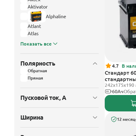
Aktivator
Alphaline
Atlant
Atlas
Показать все
Полярность
4.7
В нал
Обратная
Стандарт 60
Прямая
стандартн
242x175x190
60Ач
Обра
Пусковой ток, А
Ширина
12 месяц