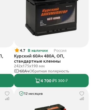
4.7
В наличии
Россия
П,
Курский 60Ач 480А, ОП,
стандартные клеммы
242x175x190 мм
60Ач
Обратная полярность
4 700 ₽
5 300 ₽
12 месяцев