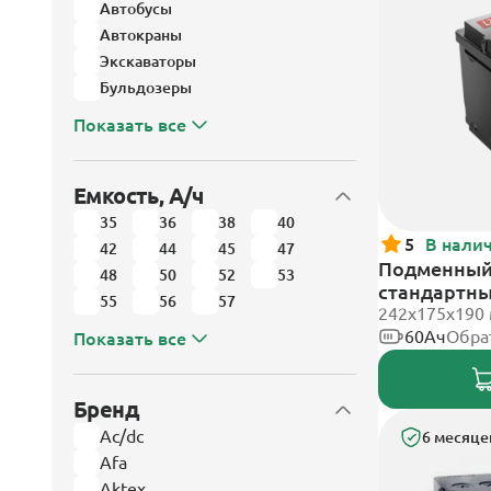
Автобусы
Автокраны
Экскаваторы
Бульдозеры
Показать все
Емкость, А/ч
35
36
38
40
5
В нали
42
44
45
47
Подменный 
48
50
52
53
стандартн
55
56
57
242х175х190
60Ач
Обра
Показать все
Бренд
Ac/dc
6 месяце
Afa
Aktex