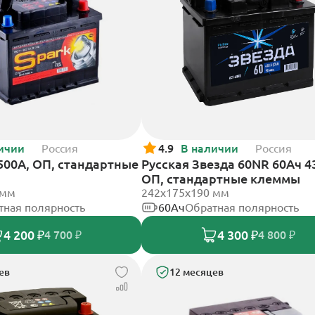
ичии
Россия
4.9
В наличии
Россия
 500А, ОП, стандартные
Русская Звезда 60NR 60Ач 4
ОП, стандартные клеммы
 мм
242x175x190 мм
тная полярность
60Ач
Обратная полярность
4 200 ₽
4 300 ₽
4 700 ₽
4 800 ₽
ев
12 месяцев