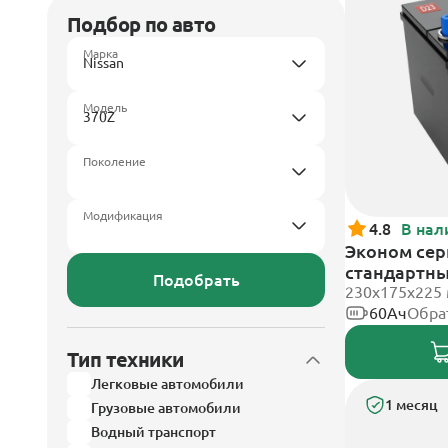
Подбор по авто
Марка
Модель
Поколение
Модификация
4.8
В нал
Эконом сер
стандартн
Подобрать
230x175x225
60Ач
Обра
Тип техники
Легковые автомобили
1 месяц
Грузовые автомобили
Водный транспорт