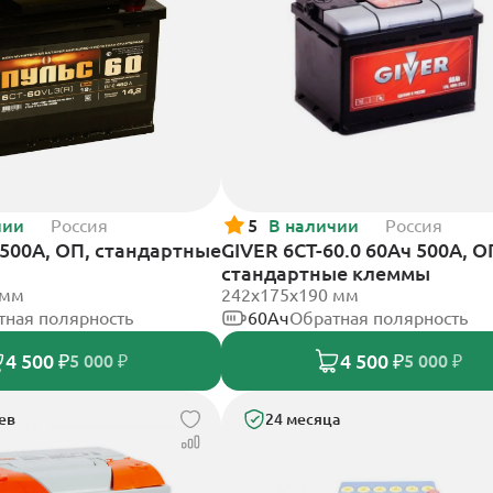
чии
Россия
5
В наличии
Россия
 500А, ОП, стандартные
GIVER 6СТ-60.0 60Ач 500А, О
стандартные клеммы
 мм
242х175х190 мм
тная полярность
60Ач
Обратная полярность
4 500 ₽
4 500 ₽
5 000 ₽
5 000 ₽
ев
24 месяца