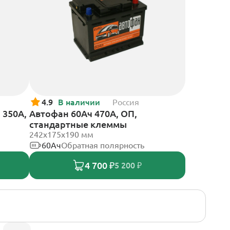
4.9
В наличии
Россия
 350А,
Автофан 60Ач 470А, ОП,
стандартные клеммы
242х175х190 мм
60Ач
Обратная полярность
4 700 ₽
5 200 ₽