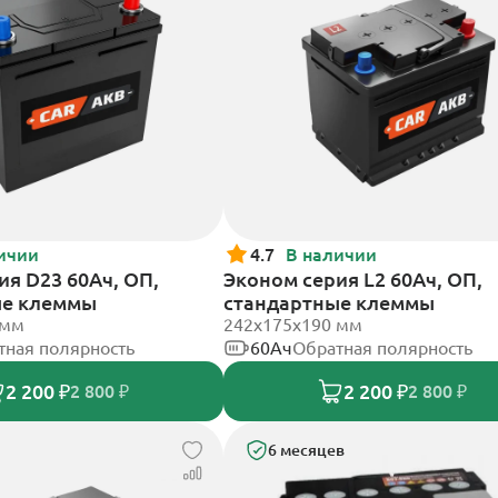
ичии
4.7
В наличии
ия D23 60Ач, ОП,
Эконом серия L2 60Ач, ОП,
ые клеммы
стандартные клеммы
 мм
242х175х190 мм
тная полярность
60Ач
Обратная полярность
2 200 ₽
2 200 ₽
2 800 ₽
2 800 ₽
6 месяцев