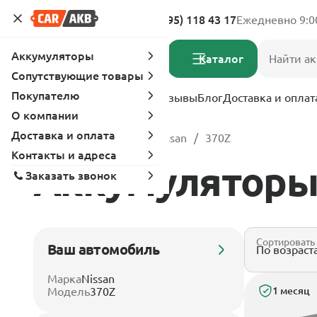
Адреса магазинов
8 (495) 118 43 17
Ежедневно 9:0
Аккумуляторы
Каталог
Сопутствующие товары
Покупателю
Услуги
Вопрос-ответ
Отзывы
Блог
Доставка и оплат
О компании
Доставка и оплата
Главная
Каталог
Nissan
370Z
Контакты и адреса
Аккумуляторы 
Заказать звонок
Сортировать
Ваш автомобиль
Марка
Nissan
Модель
370Z
1 месяц