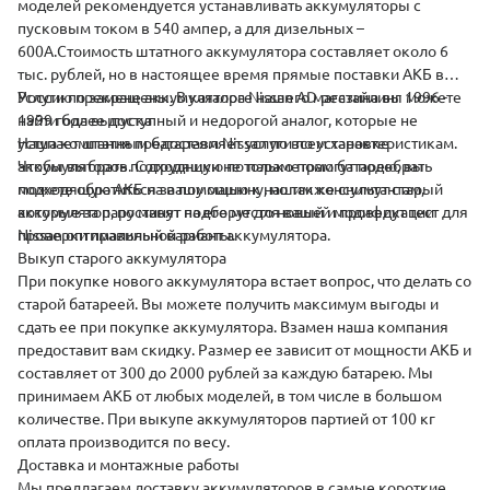
моделей рекомендуется устанавливать аккумуляторы с
пусковым током в 540 ампер, а для дизельных –
600А.
Стоимость штатного аккумулятора составляет около 6
тыс. рублей, но в настоящее время прямые поставки АКБ в
Россию прекращены. В каталоге нашего магазина вы можете
Услуги по замене аккумулятора Nissan AD рестайлинг 1996 -
найти более доступный и недорогой аналог, которые не
1999 года выпуска
уступает штатным батареям Nissan по всем характеристикам.
Наша компания предоставляет
услуги по установке
Чтобы выбрать подходящую по параметрам батарею, вы
аккумуляторов. Сотрудники не только помогут подобрать
можете обратиться за помощью к нашим консультантам,
подходящую АКБ на вашу машину, но также снимут старый
которые за пару минут подберут для вашей модификации
аккумулятор, поставят на его место новый и проведут тест для
Nissan оптимальный вариант аккумулятора.
проверки правильной работы.
Выкуп старого аккумулятора
При покупке нового аккумулятора встает вопрос, что делать со
старой батареей. Вы можете получить максимум выгоды и
сдать
ее при покупке аккумулятора. Взамен наша компания
предоставит вам скидку. Размер ее зависит от мощности АКБ и
составляет от 300 до 2000 рублей за каждую батарею. Мы
принимаем АКБ от любых моделей, в том числе в большом
количестве. При выкупе аккумуляторов партией от 100 кг
оплата производится по весу.
Доставка и монтажные работы
Мы предлагаем
доставку аккумуляторов
в самые короткие