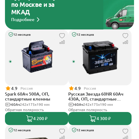
по Москве и за
МКАД
Подробнее
12 месяцев
12 месяцев
4.9
4.9
Россия
Россия
Spark 60Ач 500А, ОП,
Русская Звезда 60NR 60Ач
стандартные клеммы
430А, ОП, стандартные
клеммы
60Ач
242х175х190 мм
60Ач
242x175x190 мм
Обратная полярность
Обратная полярность
4 200 ₽
4 300 ₽
12 месяцев
12 месяцев