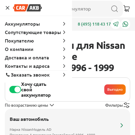
Аккумуляторы
Адреса
8 (495) 118 43 17
Сопутствующие товары
Покупателю
Аккумуляторы для Nissan
О компании
AD 1 поколение
Доставка и оплата
[рестайлинг] 1996 - 1999
Контакты и адреса
Заказать звонок
Хочу сдать
свой
Выгодно
аккумулятор
По возрастанию цены
Фильтры
Ваш автомобиль
Марка
Nissan
Модель
AD
Поколение
1 поколение [рестайлинг] 1996 - 1999