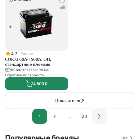
4.7
Россия
СОЮЗ 60Ач 500А, ОП,
стандартные клеммы
60Ач
242x175x190 мм
Обратная полярность
4 800 ₽
Показать ещё
1
2
...
28
Популярные бренды
Все