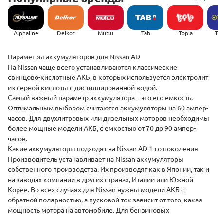
Alphaline
Delkor
Mutlu
Tab
Topla
(
­­­­Параметры аккумуляторов для Nissan AD
На Nissan чаще всего устанавливаются классические
свинцово-кислотные АКБ, в которых используется электролит
из серной кислоты с дистиллированной водой.
Самый важный параметр аккумулятора – это его емкость.
Оптимальным выбором считаются аккумуляторы на 60 ампер-
часов. Для двухлитровых или дизельных моторов необходимы
более мощные модели АКБ, с емкостью от 70 до 90 ампер-
часов.
Какие аккумуляторы подходят на Nissan AD 1-го поколения
Производитель устанавливает на Nissan аккумуляторы
собственного производства. Их производят как в Японии, так и
на заводах компании в других странах, Италии или Южной
Корее. Во всех случаях для Nissan нужны модели АКБ с
обратной полярностью, а пусковой ток зависит от того, какая
мощность мотора на автомобиле. Для бензиновых