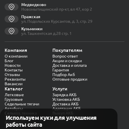
Медведково
Новомытищинский пр-кт, вл 47, кор 2
Пражская
ул. Подольских Курсантов, д. 3, стр. 29
Кузьминки
ул. Ташкентская д.28 стр. 1
Компания
Покупателям
О компании
Вопрос-ответ
Блог
Акции и скидки
Новости
Доставка и оплата
Контакты
Гарантия
Отзывы
Подбор Акб
Реквизиты
Оптовые продажи
Вакансии
Каталог
Услуги
Легковые
Зарядка АКБ
Грузовые
Установка АКБ
Седельные тягачи
Доставка АКБ
Автобусы
Адаптация АКБ
Сельхоз. техника
Выкуп АКБ
Используем куки для улучшения
Экскаваторы
Проверка генератора
Автокраны
работы сайта
Политика конфиденциальности