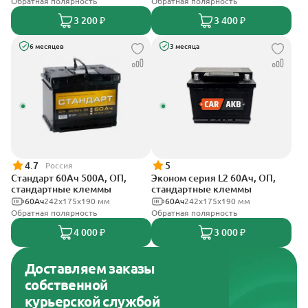
Обратная полярность
Обратная полярность
3 200 ₽
3 400 ₽
6 месяцев
3 месяца
4.7
5
Россия
Стандарт 60Ач 500А, ОП,
Эконом серия L2 60Ач, ОП,
стандартные клеммы
стандартные клеммы
60Ач
242x175x190 мм
60Ач
242х175х190 мм
Обратная полярность
Обратная полярность
4 000 ₽
3 000 ₽
Доставляем заказы
собственной
курьерской службой