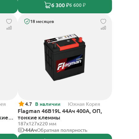
6 300 ₽
6 600 ₽
18 месяцев
рея
4.7
В наличии
Южная Корея
Flagman 46B19L 44Ач 400А, ОП,
кие
тонкие клеммы
187x127x220 мм
44Ач
Обратная полярность