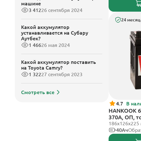
машине
3 412
26 сентября 2024
24 месяц
Какой аккумулятор
устанавливается на Субару
Аутбек?
1 466
26 мая 2024
Какой аккумулятор поставить
на Toyota Camry?
1 322
27 сентября 2023
Смотреть все
4.7
В нал
HANKOOK 6С
370А, ОП, 
186х126х225
40Ач
Обра