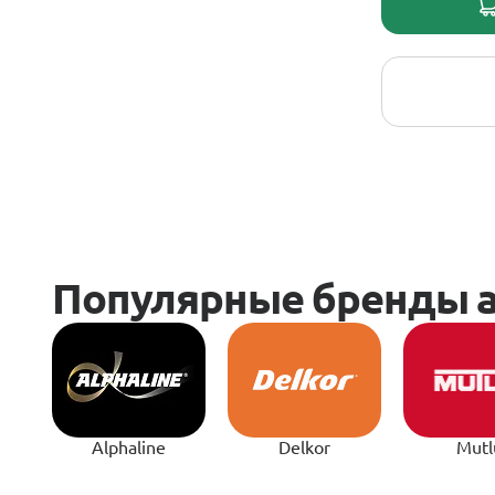
Alphaline
Delkor
Mutl