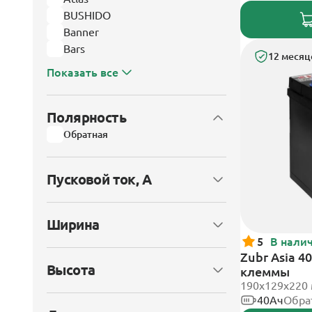
BUSHIDO
Banner
Bars
12 месяц
Показать все
Полярность
Обратная
Пусковой ток, А
Ширина
5
В нали
Zubr Asia 4
Высота
клеммы
190x129x220
40Ач
Обра