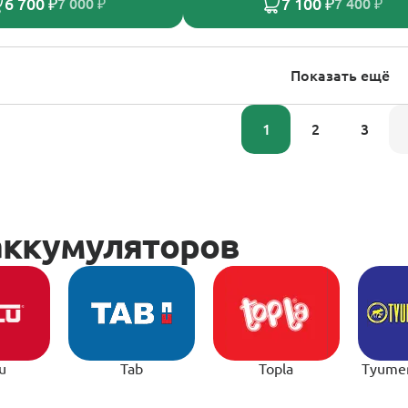
6 700 ₽
7 100 ₽
7 000 ₽
7 400 ₽
Показать ещё
1
2
3
u
Tab
Topla
Tyume