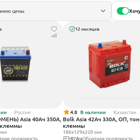
Хочу
а
12 месяцев
чии
Россия
4.8
В наличии
Казахстан
МЕНЬ) Asia 40Ач 350А,
Bolk Asia 42Ач 330А, ОП, то
 клеммы
клеммы
 мм
186х129х220 мм
тная полярность
42Ач
Обратная полярность