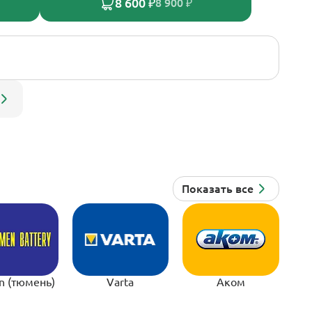
8 600 ₽
8 900 ₽
n (тюмень)
Varta
Аком