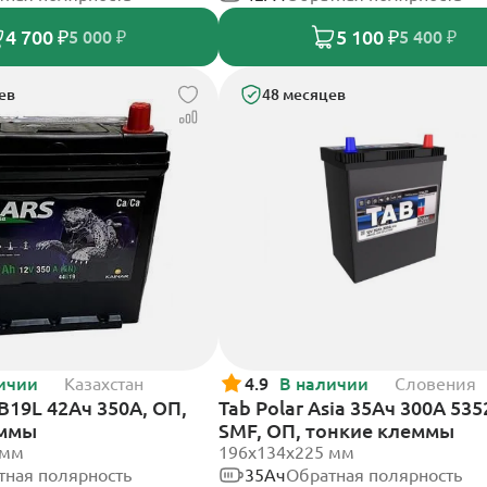
4 700 ₽
5 100 ₽
5 000 ₽
5 400 ₽
ев
48 месяцев
ичии
Казахстан
4.9
В наличии
Словения
4B19L 42Ач 350А, ОП,
Tab Polar Asia 35Ач 300А 535
еммы
SMF, ОП, тонкие клеммы
 мм
196x134x225 мм
тная полярность
35Ач
Обратная полярность