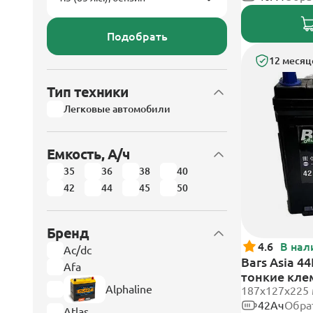
Подобрать
12 месяц
Тип техники
Легковые автомобили
Емкость, А/ч
35
36
38
40
42
44
45
50
Бренд
4.6
В нал
Ac/dc
Bars Asia 4
Afa
тонкие кл
Alphaline
187x127x225
42Ач
Обра
Atlas