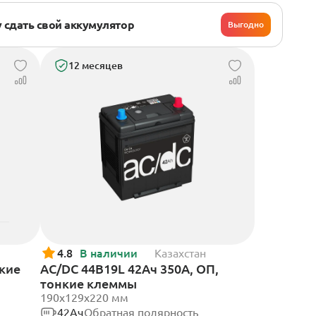
 сдать свой аккумулятор
Выгодно
12 месяцев
4.8
В наличии
Казахстан
нкие
AC/DC 44B19L 42Ач 350А, ОП,
тонкие клеммы
190x129x220 мм
42Ач
Обратная полярность