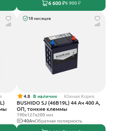
6 600 ₽
6 900 ₽
18 месяцев
я
4.8
В наличии
Южная Корея
L)
BUSHIDO SJ (46B19L) 44 Ач 400 А,
ммы
ОП, тонкие клеммы
190x127x200 мм
40Ач
Обратная полярность