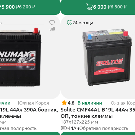
5 900 ₽
6 000 ₽
6 200 ₽
6 300 ₽
а
24 месяца
ичии
Южная Корея
4.8
В наличии
Южная Ко
9L 44Ач 390А бортик,
Solite CMF44AL B19L 44Ач 3
 клеммы
ОП, тонкие клеммы
 мм
187x127x225 мм
тная полярность
44Ач
Обратная полярность