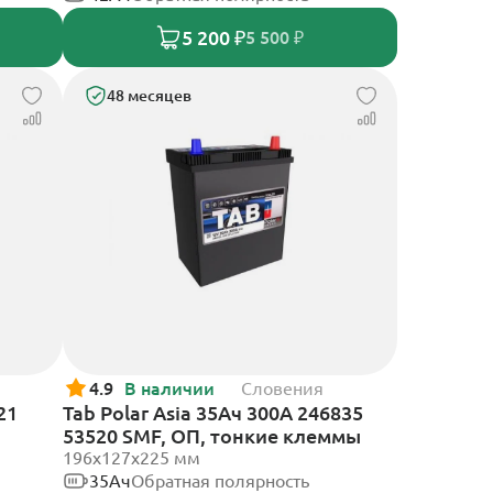
5 200 ₽
5 500 ₽
48 месяцев
4.9
В наличии
Словения
21
Tab Polar Asia 35Ач 300А 246835
53520 SMF, ОП, тонкие клеммы
196x127x225 мм
35Ач
Обратная полярность