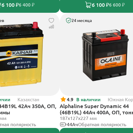
6 100 ₽
6 100 ₽
6 400 ₽
6 600 ₽
ев
24 месяца
ичии
Казахстан
4.9
В наличии
Южная Ко
 44B19L 42Ач 350А, ОП,
Alphaline Super Dynamic 44
еммы
(46B19L) 44Ач 400А, ОП, тон
 мм
клеммы
187х127х227 мм
тная полярность
44Ач
Обратная полярность