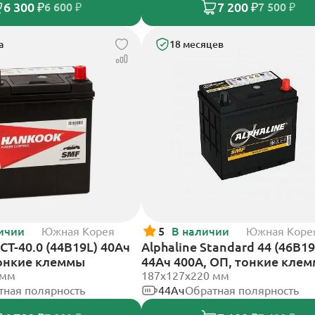
6 300 ₽
7 200 ₽
6 600 ₽
7 500 ₽
а
18 месяцев
ичии
Южная Корея
5
В наличии
Южная Коре
Т-40.0 (44B19L) 40Ач
Alphaline Standard 44 (46B19
тонкие клеммы
44Ач 400А, ОП, тонкие кле
 мм
187x127х220 мм
тная полярность
44Ач
Обратная полярность