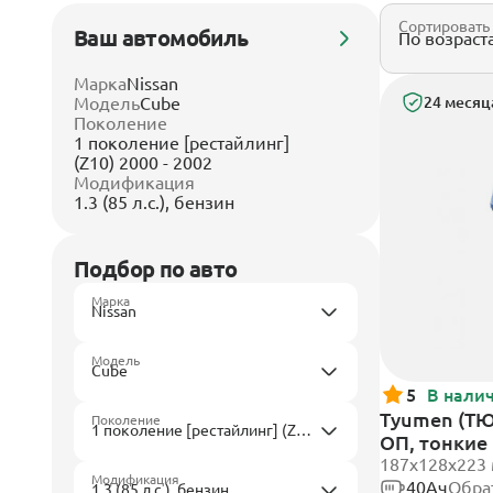
Сортировать
Ваш автомобиль
Марка
Nissan
Модель
Cube
24 месяц
Поколение
1 поколение [рестайлинг]
(Z10) 2000 - 2002
Модификация
1.3 (85 л.с.), бензин
Подбор по авто
Марка
Модель
5
В нали
Tyumen (ТЮ
Поколение
ОП, тонкие
187х128х223
Модификация
40Ач
Обра