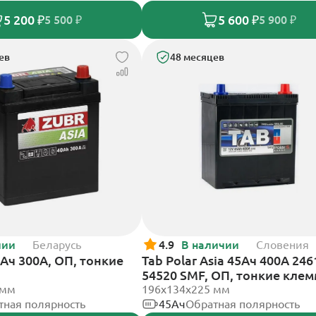
5 200 ₽
5 600 ₽
5 500 ₽
5 900 ₽
ев
48 месяцев
чии
Беларусь
4.9
В наличии
Словения
0Ач 300А, ОП, тонкие
Tab Polar Asia 45Ач 400А 246
54520 SMF, ОП, тонкие кле
 мм
196x134x225 мм
тная полярность
45Ач
Обратная полярность