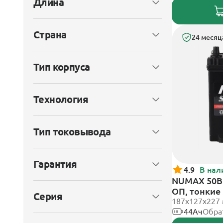
Длина
Страна
24 месяц
Тип корпуса
Технология
Тип токовывода
Гарантия
4.9
В нал
NUMAX 50B1
ОП, тонкие
Серия
187х127х227
44Ач
Обра