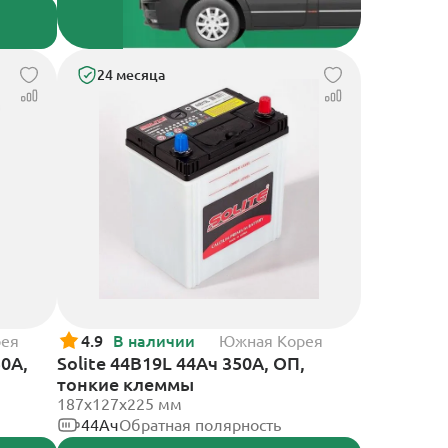
24 месяца
рея
4.9
В наличии
Южная Корея
50А,
Solite 44B19L 44Ач 350А, ОП,
тонкие клеммы
187x127x225 мм
44Ач
Обратная полярность