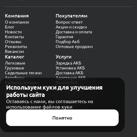
Компания
Покупателям
О компании
Вопрос-ответ
Блог
Акции и скидки
Новости
Доставка и оплата
Контакты
Гарантия
Отзывы
Подбор Акб
Реквизиты
Оптовые продажи
Вакансии
Каталог
Услуги
Легковые
Зарядка АКБ
Грузовые
Установка АКБ
Седельные тягачи
Доставка АКБ
Автобусы
Адаптация АКБ
Сельхоз. техника
Выкуп АКБ
Используем куки для улучшения
Экскаваторы
Проверка генератора
Автокраны
работы сайта
Политика конфиденциальности
Оставаясь с нами, вы соглашаетесь на
Обработка персональных данных
использование файлов куки
Согласие на обработку в «Яндекс.Метрика»
Карта сайта
Публичная оферта
Понятно
© CARAKB 2026. Все права защищены