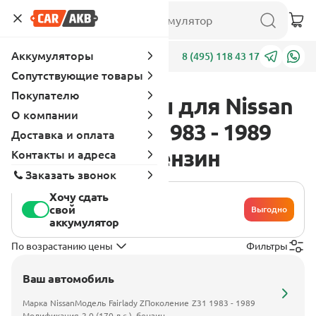
Аккумуляторы
Адреса
8 (495) 118 43 17
Сопутствующие товары
Покупателю
Аккумуляторы для Nissan
О компании
Fairlady Z Z31 1983 - 1989
Доставка и оплата
2.0 (170 л.с.), бензин
Контакты и адреса
Заказать звонок
Хочу сдать
свой
Выгодно
аккумулятор
По возрастанию цены
Фильтры
Ваш автомобиль
Марка
Nissan
Модель
Fairlady Z
Поколение
Z31 1983 - 1989
Модификация
2.0 (170 л.с.), бензин