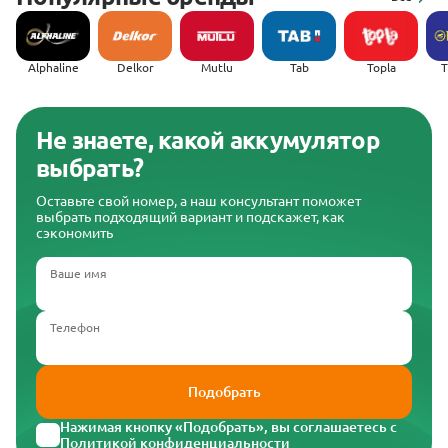
Alphaline
Delkor
Mutlu
Tab
Topla
(
Не знаете, какой аккумулятор
выбрать?
Оставьте свой номер, а наш консультант поможет
выбрать подходящий вариант и подскажет, как
сэкономить
Ваше имя
Телефон
Подобрать
Нажимая кнопку «Подобрать», вы соглашаетесь с
Политикой конфиденциальности