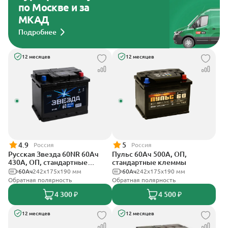
по Москве и за
МКАД
Подробнее
12 месяцев
12 месяцев
4.9
5
Россия
Россия
Русская Звезда 60NR 60Ач
Пульс 60Ач 500А, ОП,
430А, ОП, стандартные
стандартные клеммы
клеммы
60Ач
242x175x190 мм
60Ач
242x175x190 мм
Обратная полярность
Обратная полярность
4 300 ₽
4 500 ₽
12 месяцев
12 месяцев