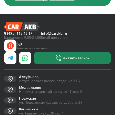
8 (495) 118 43 17
info@carakb.ru
Ежедневно 9:00-21:00
Email для связи
5,0
Рейтинг организации
Заказать звонок
Алтуфьево
Алтуфьевское шоссе, владение 77Б
Медведково
Новомытищинский пр-кт, вл 47, кор 2
Пражская
ул. Подольских Курсантов, д. 3, стр. 29
Кузьминки
ул. Ташкентская д.28 стр. 1