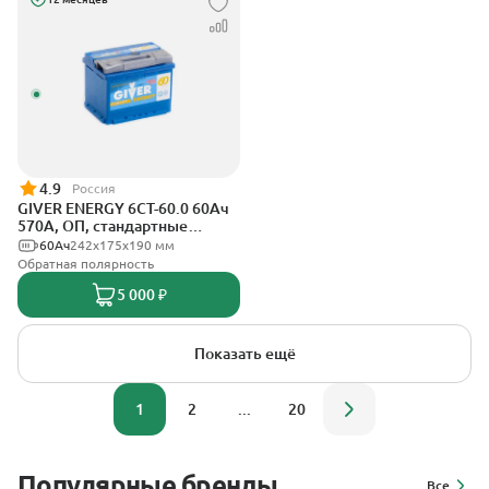
4.9
Россия
GIVER ENERGY 6СТ-60.0 60Ач
570А, ОП, стандартные
клеммы
60Ач
242х175х190 мм
Обратная полярность
5 000 ₽
Показать ещё
1
2
...
20
Популярные бренды
Все