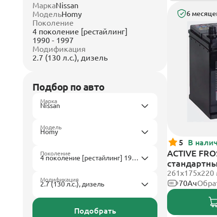
Марка
Nissan
Модель
Homy
6 месяце
Поколение
4 поколение [рестайлинг]
1990 - 1997
Модификация
2.7 (130 л.с.), дизель
Подбор по авто
Марка
Модель
5
В нали
ACTIVE FROS
Поколение
стандартн
261x175x220
Модификация
70Ач
Обра
Подобрать