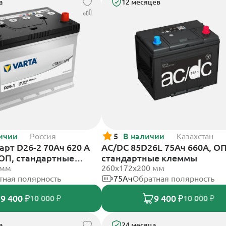
а
12 месяцев
ичии
Россия
5
В наличии
Казахстан
арт D26-2 70Ач 620 A
AC/DC 85D26L 75Ач 660А, ОП
 ОП, стандартные
стандартные клеммы
 мм
260x172x200 мм
тная полярность
75Ач
Обратная полярность
9 400 ₽
9 400 ₽
10 000 ₽
10 000 ₽
а
24 месяца