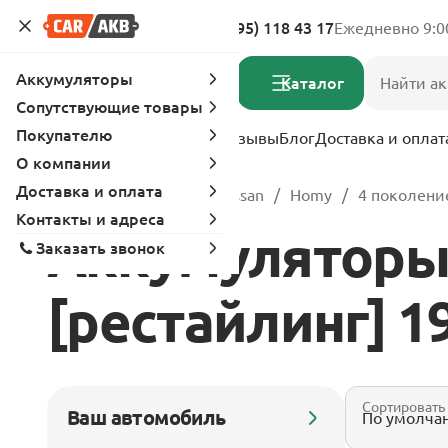
Адреса магазинов
8 (495) 118 43 17
Ежедневно 9:0
Аккумуляторы
Каталог
Сопутствующие товары
Покупателю
Услуги
Вопрос-ответ
Отзывы
Блог
Доставка и оплат
О компании
Доставка и оплата
Главная
Каталог
Nissan
Homy
4 поколение
Контакты и адреса
Аккумуляторы 
Заказать звонок
[рестайлинг] 199
Сортировать
Ваш автомобиль