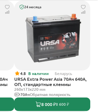
24 месяца
4.8
В наличии
Беларусь
70Ач
URSA Extra Power Asia 70Ач 640А,
еммы
ОП, стандартные клеммы
260x173x220 мм
70Ач
Обратная полярность
8 000 ₽
8 600 ₽