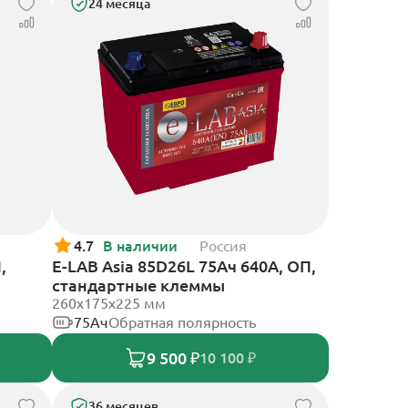
24 месяца
4.7
В наличии
Россия
,
E-LAB Asia 85D26L 75Ач 640А, ОП,
стандартные клеммы
260х175х225 мм
75Ач
Обратная полярность
9 500 ₽
10 100 ₽
36 месяцев