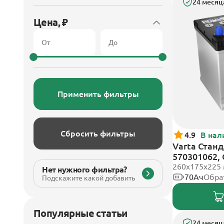
24 месяц
Цена, ₽
Применить фильтры
Сбросить фильтры
4.9
В нал
Varta Станд
570301062,
клеммы
260х175х225
Нет нужного фильтра?
70Ач
Обра
Подскажите какой добавить
Популярные статьи
24 месяц