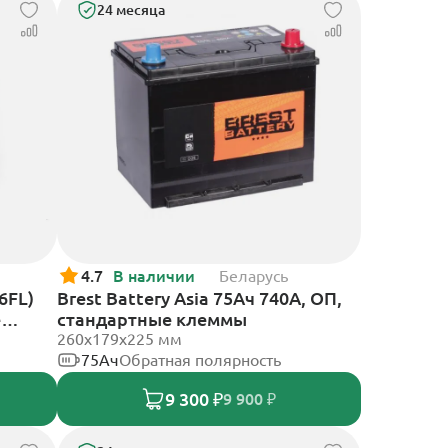
24 месяца
4.7
В наличии
Беларусь
6FL)
Brest Battery Asia 75Ач 740А, ОП,
е
стандартные клеммы
260х179х225 мм
75Ач
Обратная полярность
9 300 ₽
9 900 ₽