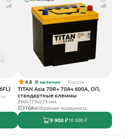
4.8
В наличии
Россия
6FL)
TITAN Asia 70R+ 70Ач 600А, ОП,
е
стандартные клеммы
260x173x225 мм
70Ач
Обратная полярность
9 900 ₽
10 500 ₽