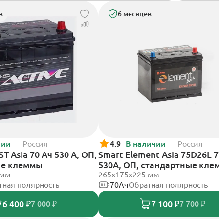
в
6 месяцев
чии
Россия
4.9
В наличии
Россия
T Asia 70 Ач 530 А, ОП,
Smart Element Asia 75D26L 
ые клеммы
530А, ОП, стандартные кл
 мм
265x175x225 мм
тная полярность
70Ач
Обратная полярность
6 400 ₽
7 100 ₽
7 000 ₽
7 700 ₽