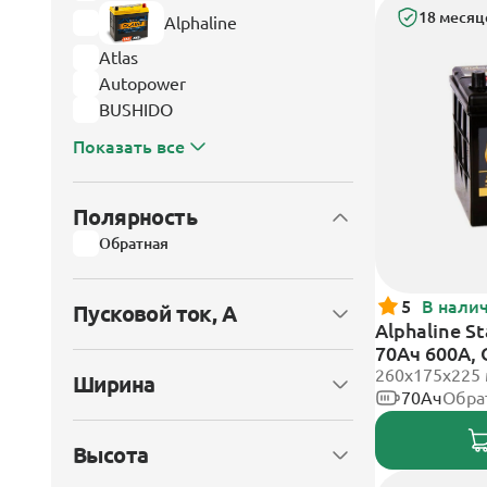
18 месяц
Alphaline
Atlas
Autopower
BUSHIDO
Показать все
Полярность
Обратная
5
В нали
Пусковой ток, А
Alphaline S
70Ач 600А,
клеммы
260х175х225
Ширина
70Ач
Обра
Высота