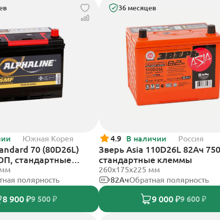
ев
36 месяцев
чии
Южная Корея
4.9
В наличии
Россия
tandard 70 (80D26L)
Зверь Asia 110D26L 82Ач 750
 ОП, стандартные
стандартные клеммы
 мм
260x175x225 мм
тная полярность
82Ач
Обратная полярность
8 900 ₽
9 000 ₽
9 500 ₽
9 600 ₽