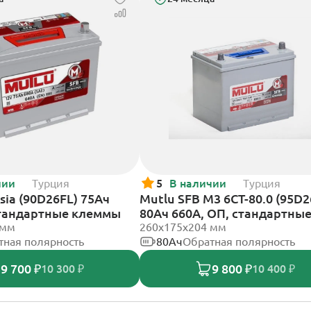
чии
Турция
5
В наличии
Турция
sia (90D26FL) 75Ач
Mutlu SFB M3 6СТ-80.0 (95D2
стандартные клеммы
80Ач 660А, ОП, стандартны
 мм
клеммы
260х175х204 мм
тная полярность
80Ач
Обратная полярность
9 700 ₽
9 800 ₽
10 300 ₽
10 400 ₽