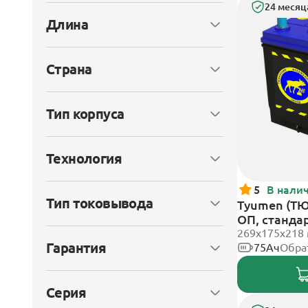
24 месяц
Длина
Страна
Тип корпуса
Технология
5
В нали
Тип токовывода
Tyumen (ТЮ
ОП, станда
269х175х218
Гарантия
75Ач
Обра
Серия