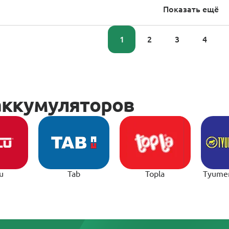
Показать ещё
1
2
3
4
u
Tab
Topla
Tyume