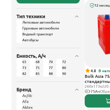
12 месяц
Тип техники
Легковые автомобили
Грузовые автомобили
Водный транспорт
Автобусы
Емкость, А/ч
65
68
70
72
73
75
77
80
4.8
В нал
82
85
88
90
Bolk Asia 7
стандартн
260x173x220
Бренд
75Ач
Обра
Ac/dc
Afa
Aktex