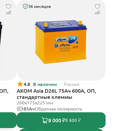
36 месяцев
4.8
В наличии
Россия
 ОП,
АКОМ Asia D26L 75Ач 600А, ОП,
стандартные клеммы
260x175x225 мм
85Ач
Обратная полярность
8 000 ₽
8 600 ₽