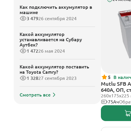
Как подключить аккумулятор в
машине
3 479
26 сентября 2024
Какой аккумулятор
устанавливается на Субару
Аутбек?
1 472
26 мая 2024
Какой аккумулятор поставить
на Toyota Camry?
5
В нали
1 328
27 сентября 2023
Mutlu SFB A
640А, ОП, 
Смотреть все
260х175х225
75Ач
Обра