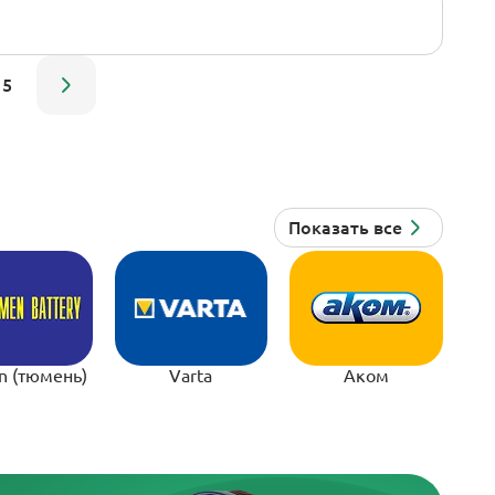
5
n (тюмень)
Varta
Аком