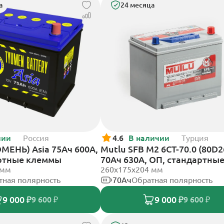
а
24 месяца
чии
Россия
4.6
В наличии
Турция
МЕНЬ) Asia 75Ач 600А,
Mutlu SFB M2 6СТ-70.0 (80D2
ртные клеммы
70Ач 630А, ОП, стандартны
 мм
клеммы
260х175х204 мм
тная полярность
70Ач
Обратная полярность
9 000 ₽
9 000 ₽
9 600 ₽
9 600 ₽