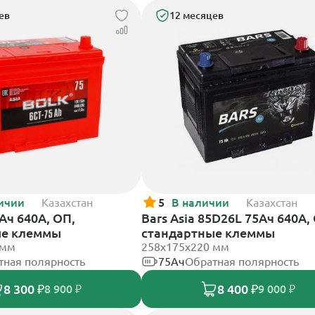
ев
12 месяцев
ичии
Казахстан
5
В наличии
Казахстан
5Ач 640А, ОП,
Bars Asia 85D26L 75Ач 640А,
ые клеммы
стандартные клеммы
 мм
258х175х220 мм
тная полярность
75Ач
Обратная полярность
8 300 ₽
8 400 ₽
8 900 ₽
9 000 ₽