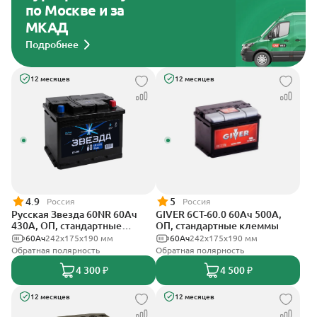
по Москве и за
МКАД
Подробнее
12 месяцев
12 месяцев
4.9
5
Россия
Россия
Русская Звезда 60NR 60Ач
GIVER 6СТ-60.0 60Ач 500А,
430А, ОП, стандартные
ОП, стандартные клеммы
клеммы
60Ач
242x175x190 мм
60Ач
242х175х190 мм
Обратная полярность
Обратная полярность
4 300 ₽
4 500 ₽
12 месяцев
12 месяцев