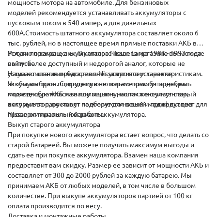
мощность мотора на автомобиле. Для бензиновых
моделей рекомендуется устанавливать аккумуляторы с
пусковым током в 540 ампер, а для дизельных –
600А.
Стоимость штатного аккумулятора составляет около 6
тыс. рублей, но в настоящее время прямые поставки АКБ в
Россию прекращены. В каталоге нашего магазина вы можете
Услуги по замене аккумулятора Nissan Largo 1986 - 1993 года
найти более доступный и недорогой аналог, которые не
выпуска
уступает штатным батареям Nissan по всем характеристикам.
Наша компания предоставляет
услуги по установке
Чтобы выбрать подходящую по параметрам батарею, вы
аккумуляторов. Сотрудники не только помогут подобрать
можете обратиться за помощью к нашим консультантам,
подходящую АКБ на вашу машину, но также снимут старый
которые за пару минут подберут для вашей модификации
аккумулятор, поставят на его место новый и проведут тест для
Nissan оптимальный вариант аккумулятора.
проверки правильной работы.
Выкуп старого аккумулятора
При покупке нового аккумулятора встает вопрос, что делать со
старой батареей. Вы можете получить максимум выгоды и
сдать
ее при покупке аккумулятора. Взамен наша компания
предоставит вам скидку. Размер ее зависит от мощности АКБ и
составляет от 300 до 2000 рублей за каждую батарею. Мы
принимаем АКБ от любых моделей, в том числе в большом
количестве. При выкупе аккумуляторов партией от 100 кг
оплата производится по весу.
Доставка и монтажные работы