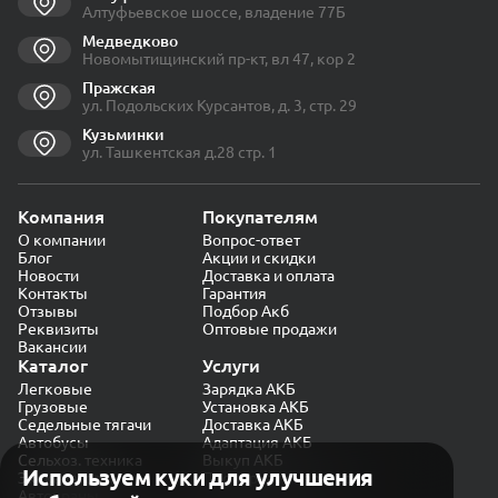
Алтуфьевское шоссе, владение 77Б
Медведково
Новомытищинский пр-кт, вл 47, кор 2
Пражская
ул. Подольских Курсантов, д. 3, стр. 29
Кузьминки
ул. Ташкентская д.28 стр. 1
Компания
Покупателям
О компании
Вопрос-ответ
Блог
Акции и скидки
Новости
Доставка и оплата
Контакты
Гарантия
Отзывы
Подбор Акб
Реквизиты
Оптовые продажи
Вакансии
Каталог
Услуги
Легковые
Зарядка АКБ
Грузовые
Установка АКБ
Седельные тягачи
Доставка АКБ
Автобусы
Адаптация АКБ
Сельхоз. техника
Выкуп АКБ
Используем куки для улучшения
Экскаваторы
Проверка генератора
Автокраны