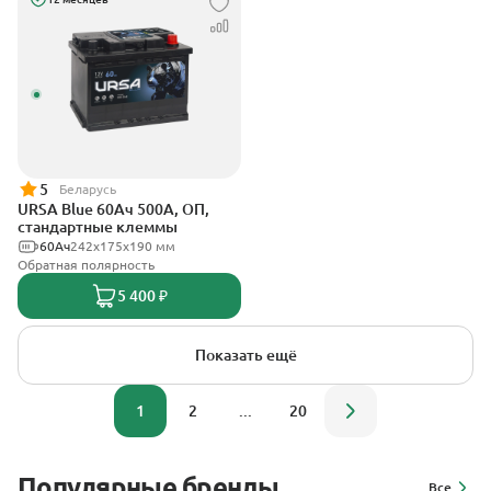
5
Беларусь
URSA Blue 60Ач 500А, ОП,
стандартные клеммы
60Ач
242х175х190 мм
Обратная полярность
5 400 ₽
Показать ещё
1
2
...
20
Популярные бренды
Все