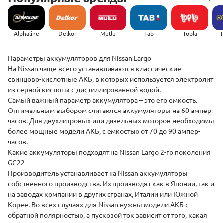
Alphaline
Delkor
Mutlu
Tab
Topla
(
­­­­Параметры аккумуляторов для Nissan Largo
На Nissan чаще всего устанавливаются классические
свинцово-кислотные АКБ, в которых используется электролит
из серной кислоты с дистиллированной водой.
Самый важный параметр аккумулятора – это его емкость.
Оптимальным выбором считаются аккумуляторы на 60 ампер-
часов. Для двухлитровых или дизельных моторов необходимы
более мощные модели АКБ, с емкостью от 70 до 90 ампер-
часов.
Какие аккумуляторы подходят на Nissan Largo 2-го поколения
GC22
Производитель устанавливает на Nissan аккумуляторы
собственного производства. Их производят как в Японии, так и
на заводах компании в других странах, Италии или Южной
Корее. Во всех случаях для Nissan нужны модели АКБ с
обратной полярностью, а пусковой ток зависит от того, какая