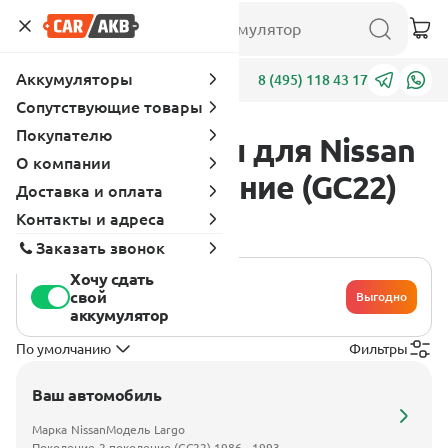
Аккумуляторы
Адреса
8 (495) 118 43 17
Сопутствующие товары
Покупателю
Аккумуляторы для Nissan
О компании
Largo 2 поколение (GC22)
Доставка и оплата
1986 - 1993
Контакты и адреса
Заказать звонок
Хочу сдать
свой
Выгодно
аккумулятор
По умолчанию
Фильтры
Ваш автомобиль
Марка
Nissan
Модель
Largo
Поколение
2 поколение (GC22) 1986 - 1993