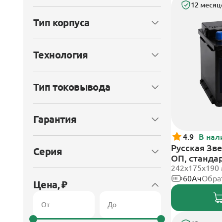
12 месяц
Тип корпуса
Технология
Тип токовывода
Гарантия
4.9
В нал
Русская Зве
Серия
ОП, станда
242x175x190
60Ач
Обра
Цена, ₽