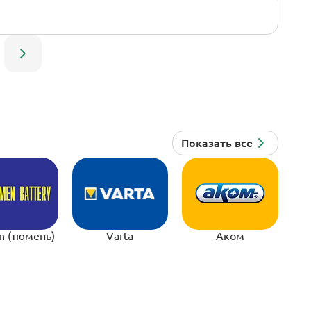
n (тюмень)
Varta
Аком