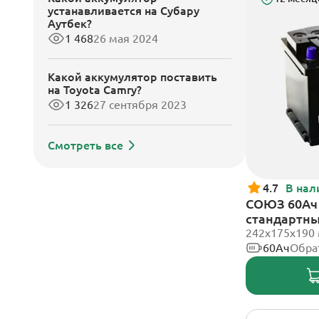
устанавливается на Субару
Аутбек?
1 468
26 мая 2024
Какой аккумулятор поставить
на Toyota Camry?
1 326
27 сентября 2023
Смотреть все
4.7
В нал
СОЮЗ 60Ач 
стандартн
242x175x190
60Ач
Обра