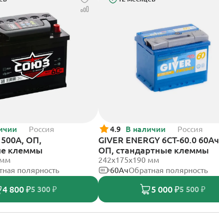
ичии
Россия
4.9
В наличии
Россия
500А, ОП,
GIVER ENERGY 6СТ-60.0 60Ач
ые клеммы
ОП, стандартные клеммы
 мм
242х175х190 мм
тная полярность
60Ач
Обратная полярность
4 800 ₽
5 000 ₽
5 300 ₽
5 500 ₽