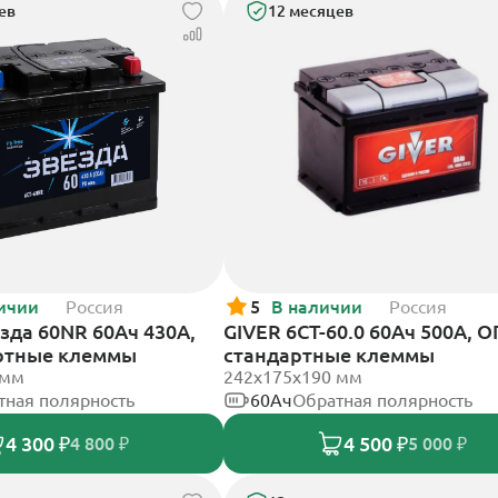
ев
12 месяцев
ичии
Россия
5
В наличии
Россия
зда 60NR 60Ач 430А,
GIVER 6СТ-60.0 60Ач 500А, О
ртные клеммы
стандартные клеммы
 мм
242х175х190 мм
тная полярность
60Ач
Обратная полярность
4 300 ₽
4 500 ₽
4 800 ₽
5 000 ₽