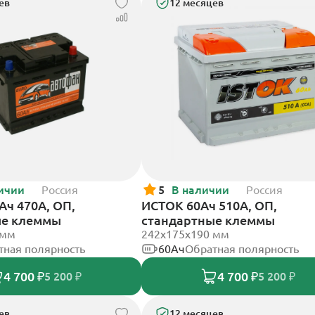
ев
12 месяцев
ичии
Россия
5
В наличии
Россия
Ач 470А, ОП,
ИСТОК 60Ач 510А, ОП,
ые клеммы
стандартные клеммы
 мм
242x175x190 мм
тная полярность
60Ач
Обратная полярность
4 700 ₽
4 700 ₽
5 200 ₽
5 200 ₽
ев
12 месяцев