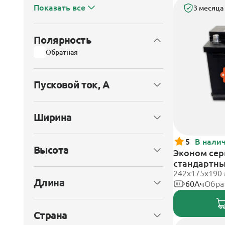
Показать все
3 месяца
Полярность
Обратная
Пусковой ток, А
Ширина
5
В нали
Высота
Эконом сери
стандартн
242х175х190
Длина
60Ач
Обра
Страна