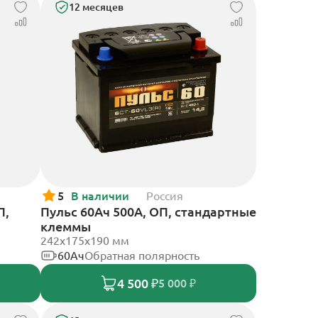
12 месяцев
5
В наличии
Россия
П,
Пульс 60Ач 500А, ОП, стандартные
клеммы
242x175x190 мм
60Ач
Обратная полярность
4 500 ₽
5 000 ₽