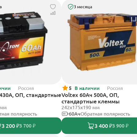
в
3 месяца
ичии
Россия
5
В наличии
Россия
430А, ОП, стандартные
Voltex 60Ач 500А, ОП,
стандартные клеммы
 мм
242х175х190 мм
тная полярность
60Ач
Обратная полярность
3 200 ₽
3 400 ₽
3 700 ₽
3 900 ₽