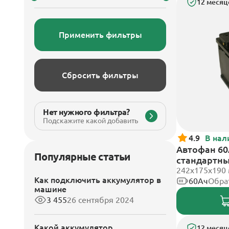
12 месяц
Применить фильтры
Сбросить фильтры
Нет нужного фильтра?
Подскажите какой добавить
4.9
В нал
Автофан 60
Популярные статьи
стандартн
242х175х190
Как подключить аккумулятор в
60Ач
Обра
машине
3 455
26 сентября 2024
Какой аккумулятор
12 месяц