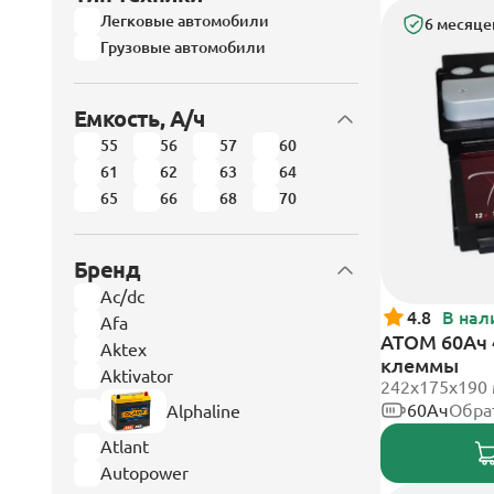
Легковые автомобили
6 месяце
Грузовые автомобили
Емкость, А/ч
55
56
57
60
61
62
63
64
65
66
68
70
Бренд
Ac/dc
4.8
В нал
Afa
АТОМ 60Ач 
Aktex
клеммы
Aktivator
242х175х190
60Ач
Обра
Alphaline
Atlant
Autopower