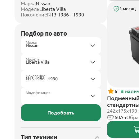
Марка
Nissan
Модель
Liberta Villa
1 месяц
Поколение
N13 1986 - 1990
Подбор по авто
Марка
Модель
Поколение
5
В нали
Модификация
Подменный 
стандартн
242х175х190
Подобрать
60Ач
Обра
Тип техники