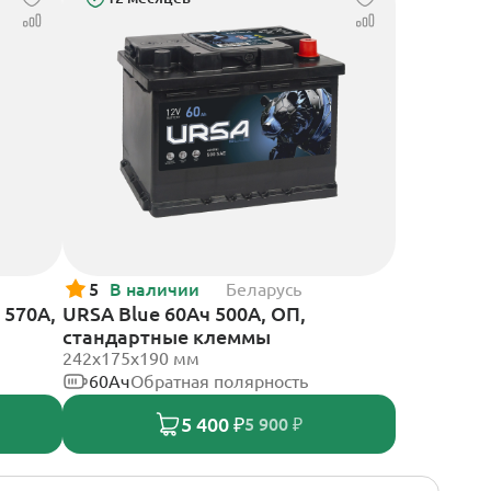
5
В наличии
Беларусь
 570А,
URSA Blue 60Ач 500А, ОП,
стандартные клеммы
242х175х190 мм
60Ач
Обратная полярность
5 400 ₽
5 900 ₽