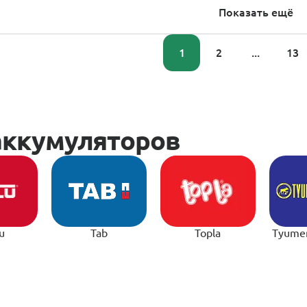
Показать ещё
1
2
...
13
u
Tab
Topla
Tyume