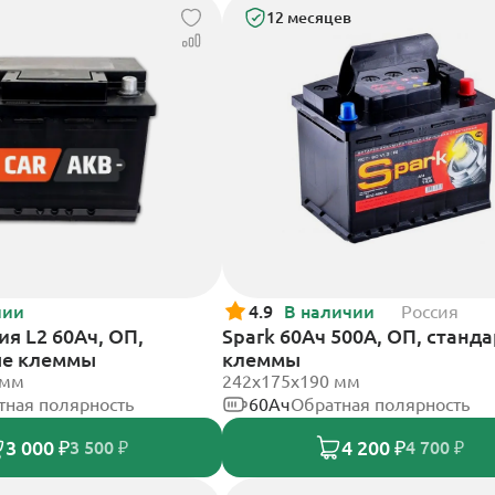
12 месяцев
чии
4.9
В наличии
Россия
я L2 60Ач, ОП,
Spark 60Ач 500А, ОП, станд
ые клеммы
клеммы
 мм
242х175х190 мм
тная полярность
60Ач
Обратная полярность
3 000 ₽
4 200 ₽
3 500 ₽
4 700 ₽