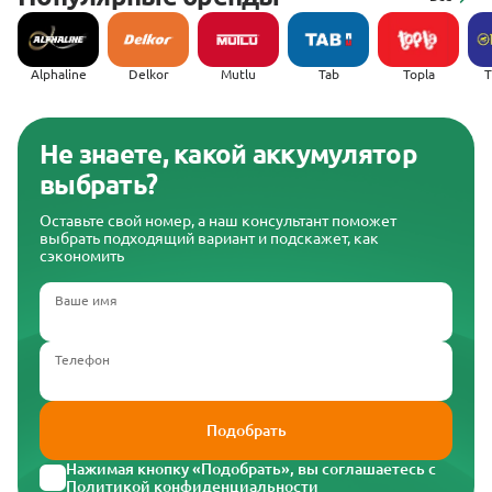
Alphaline
Delkor
Mutlu
Tab
Topla
(
Не знаете, какой аккумулятор
выбрать?
Оставьте свой номер, а наш консультант поможет
выбрать подходящий вариант и подскажет, как
сэкономить
Ваше имя
Телефон
Подобрать
Нажимая кнопку «Подобрать», вы соглашаетесь с
Политикой конфиденциальности