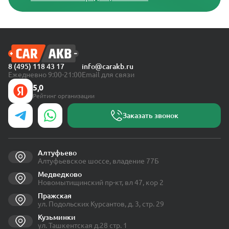
8 (495) 118 43 17
info@carakb.ru
Ежедневно 9:00-21:00
Email для связи
5,0
Рейтинг организации
Заказать звонок
Алтуфьево
Алтуфьевское шоссе, владение 77Б
Медведково
Новомытищинский пр-кт, вл 47, кор 2
Пражская
ул. Подольских Курсантов, д. 3, стр. 29
Кузьминки
ул. Ташкентская д.28 стр. 1