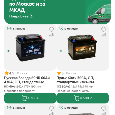
по Москве и за
МКАД
Подробнее
12 месяцев
12 месяцев
4.9
5
Россия
Россия
Русская Звезда 60NR 60Ач
Пульс 60Ач 500А, ОП,
430А, ОП, стандартные
стандартные клеммы
клеммы
60Ач
242x175x190 мм
60Ач
242x175x190 мм
Обратная полярность
Обратная полярность
4 300 ₽
4 500 ₽
12 месяцев
12 месяцев