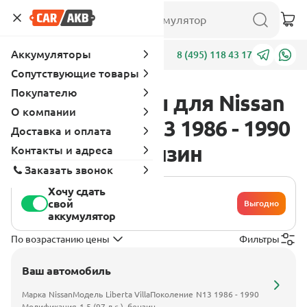
Аккумуляторы
Адреса
8 (495) 118 43 17
Сопутствующие товары
Покупателю
Аккумуляторы для Nissan
О компании
Liberta Villa N13 1986 - 1990
Доставка и оплата
1.5 (97 л.с.), бензин
Контакты и адреса
Заказать звонок
Хочу сдать
свой
Выгодно
аккумулятор
По возрастанию цены
Фильтры
Ваш автомобиль
Марка
Nissan
Модель
Liberta Villa
Поколение
N13 1986 - 1990
Модификация
1.5 (97 л.с.), бензин