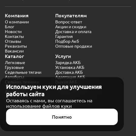
Компания
Покупателям
О компании
Вопрос-ответ
Блог
Акции и скидки
Новости
Доставка и оплата
Контакты
Гарантия
Отзывы
Подбор Акб
Реквизиты
Оптовые продажи
Вакансии
Каталог
Услуги
Легковые
Зарядка АКБ
Грузовые
Установка АКБ
Седельные тягачи
Доставка АКБ
Автобусы
Адаптация АКБ
Сельхоз. техника
Выкуп АКБ
Используем куки для улучшения
Экскаваторы
Проверка генератора
Автокраны
работы сайта
Политика конфиденциальности
Оставаясь с нами, вы соглашаетесь на
Обработка персональных данных
использование файлов куки
Согласие на обработку в «Яндекс.Метрика»
Карта сайта
Публичная оферта
Понятно
© CARAKB 2026. Все права защищены