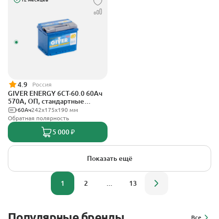
4.9
Россия
GIVER ENERGY 6СТ-60.0 60Ач
570А, ОП, стандартные
клеммы
60Ач
242х175х190 мм
Обратная полярность
5 000 ₽
Показать ещё
1
2
...
13
Популярные бренды
Все