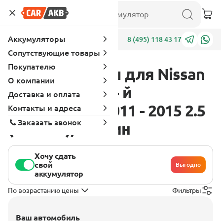
Аккумуляторы
Адреса
8 (495) 118 43 17
Сопутствующие товары
Покупателю
Аккумуляторы для Nissan
О компании
Murano Z51 [2 - й
Доставка и оплата
рестайлинг] 2011 - 2015 2.5
Контакты и адреса
Заказать звонок
(170 л.с.), бензин
Хочу сдать
свой
Выгодно
аккумулятор
По возрастанию цены
Фильтры
Ваш автомобиль