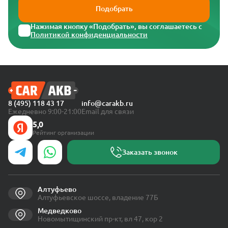
Подобрать
Нажимая кнопку «Подобрать», вы соглашаетесь с
Политикой конфиденциальности
8 (495) 118 43 17
info@carakb.ru
Ежедневно 9:00-21:00
Email для связи
5,0
Рейтинг организации
Заказать звонок
Алтуфьево
Алтуфьевское шоссе, владение 77Б
Медведково
Новомытищинский пр-кт, вл 47, кор 2