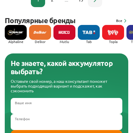
1
2
...
15
Популярные бренды
Все
Alphaline
Delkor
Mutlu
Tab
Topla
(
Не знаете, какой аккумулятор
выбрать?
Оставьте свой номер, а наш консультант поможет
выбрать подходящий вариант и подскажет, как
сэкономить
Ваше имя
Телефон