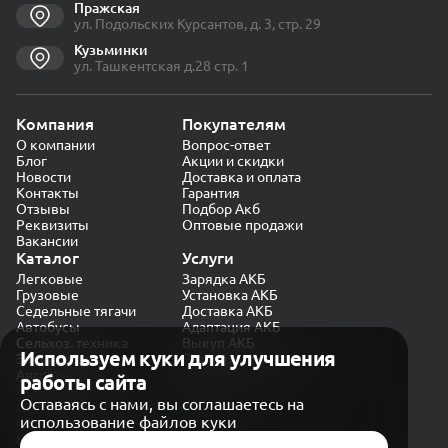
Пражская
ул. Подольских Курсантов, д. 3, стр. 29
Кузьминки
ул. Ташкентская д.28 стр. 1
Компания
Покупателям
О компании
Вопрос-ответ
Блог
Акции и скидки
Новости
Доставка и оплата
Контакты
Гарантия
Отзывы
Подбор Акб
Реквизиты
Оптовые продажи
Вакансии
Каталог
Услуги
Легковые
Зарядка АКБ
Грузовые
Установка АКБ
Седельные тягачи
Доставка АКБ
Автобусы
Адаптация АКБ
Сельхоз. техника
Выкуп АКБ
Используем куки для улучшения
Экскаваторы
Проверка генератора
Автокраны
работы сайта
Политика конфиденциальности
Оставаясь с нами, вы соглашаетесь на
Обработка персональных данных
использование файлов куки
Согласие на обработку в «Яндекс.Метрика»
Карта сайта