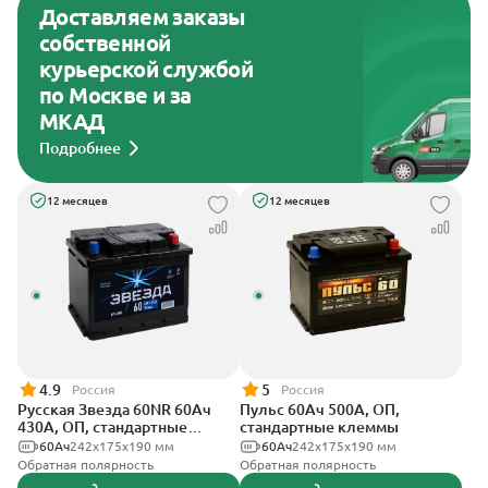
Доставляем заказы
собственной
курьерской службой
по Москве и за
МКАД
Подробнее
12 месяцев
12 месяцев
4.9
5
Россия
Россия
Русская Звезда 60NR 60Ач
Пульс 60Ач 500А, ОП,
430А, ОП, стандартные
стандартные клеммы
клеммы
60Ач
242x175x190 мм
60Ач
242x175x190 мм
Обратная полярность
Обратная полярность