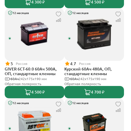
4 300 ₽
4 500 ₽
12 месяцев
12 месяцев
5
4.7
Россия
Россия
GIVER 6СТ-60.0 60Ач 500А,
Курский 60Ач 480А, ОП,
ОП, стандартные клеммы
стандартные клеммы
60Ач
242х175х190 мм
60Ач
242x175x190 мм
Обратная полярность
Обратная полярность
4 500 ₽
4 700 ₽
12 месяцев
12 месяцев