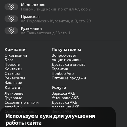
Медведково
Новомытищинский пр-кт, вл 47, кор 2
Пражская
ул. Подольских Курсантов, д. 3, стр. 29
Кузьминки
ул. Ташкентская д.28 стр. 1
Компания
Покупателям
О компании
Вопрос-ответ
Блог
Акции и скидки
Новости
Доставка и оплата
Контакты
Гарантия
Отзывы
Подбор Акб
Реквизиты
Оптовые продажи
Вакансии
Каталог
Услуги
Легковые
Зарядка АКБ
Грузовые
Установка АКБ
Седельные тягачи
Доставка АКБ
Автобусы
Адаптация АКБ
Сельхоз. техника
Выкуп АКБ
Используем куки для улучшения
Экскаваторы
Проверка генератора
Автокраны
работы сайта
Политика конфиденциальности