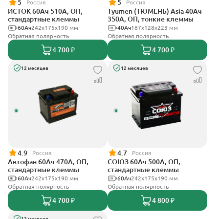
5
5
Россия
Россия
ИСТОК 60Ач 510А, ОП,
Tyumen (ТЮМЕНЬ) Asia 40Ач
стандартные клеммы
350А, ОП, тонкие клеммы
60Ач
242x175x190 мм
40Ач
187х128х223 мм
Обратная полярность
Обратная полярность
4 700 ₽
4 700 ₽
12 месяцев
12 месяцев
4.9
4.7
Россия
Россия
Автофан 60Ач 470А, ОП,
СОЮЗ 60Ач 500А, ОП,
стандартные клеммы
стандартные клеммы
60Ач
242х175х190 мм
60Ач
242x175x190 мм
Обратная полярность
Обратная полярность
4 700 ₽
4 800 ₽
12 месяцев