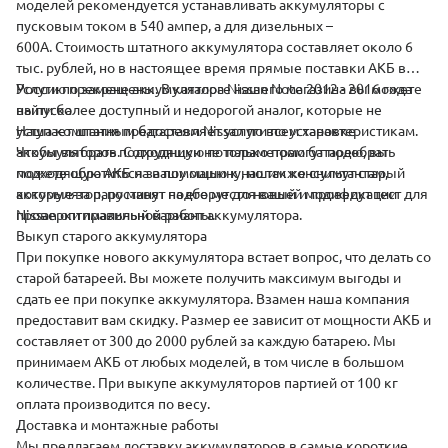
моделей рекомендуется устанавливать аккумуляторы с
пусковым током в 540 ампер, а для дизельных –
600А.
Стоимость штатного аккумулятора составляет около 6
тыс. рублей, но в настоящее время прямые поставки АКБ в
Россию прекращены. В каталоге нашего магазина вы можете
Услуги по замене аккумулятора Nissan Note 2012 - 2016 года
найти более доступный и недорогой аналог, которые не
выпуска
уступает штатным батареям Nissan по всем характеристикам.
Наша компания предоставляет
услуги по установке
Чтобы выбрать подходящую по параметрам батарею, вы
аккумуляторов. Сотрудники не только помогут подобрать
можете обратиться за помощью к нашим консультантам,
подходящую АКБ на вашу машину, но также снимут старый
которые за пару минут подберут для вашей модификации
аккумулятор, поставят на его место новый и проведут тест для
Nissan оптимальный вариант аккумулятора.
проверки правильной работы.
Выкуп старого аккумулятора
При покупке нового аккумулятора встает вопрос, что делать со
старой батареей. Вы можете получить максимум выгоды и
сдать
ее при покупке аккумулятора. Взамен наша компания
предоставит вам скидку. Размер ее зависит от мощности АКБ и
составляет от 300 до 2000 рублей за каждую батарею. Мы
принимаем АКБ от любых моделей, в том числе в большом
количестве. При выкупе аккумуляторов партией от 100 кг
оплата производится по весу.
Доставка и монтажные работы
Мы предлагаем
доставку аккумуляторов
в самые короткие