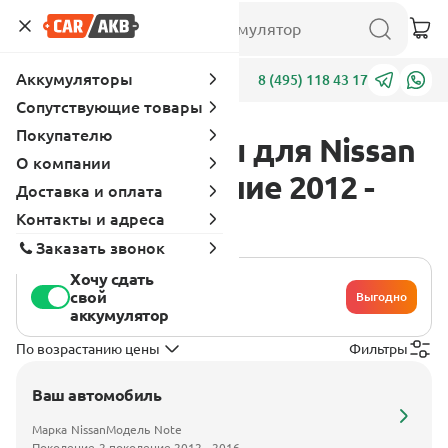
Аккумуляторы
Адреса
8 (495) 118 43 17
Сопутствующие товары
Покупателю
Аккумуляторы для Nissan
О компании
Note 2 поколение 2012 -
Доставка и оплата
2016
Контакты и адреса
Заказать звонок
Хочу сдать
свой
Выгодно
аккумулятор
По возрастанию цены
Фильтры
Ваш автомобиль
Марка
Nissan
Модель
Note
Поколение
2 поколение 2012 - 2016