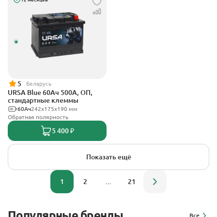
5
Беларусь
URSA Blue 60Ач 500А, ОП,
стандартные клеммы
60Ач
242х175х190 мм
Обратная полярность
5 400 ₽
Показать ещё
1
2
...
21
Популярные бренды
Все