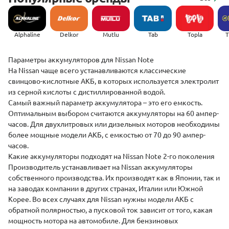
Alphaline
Delkor
Mutlu
Tab
Topla
(
­­­­Параметры аккумуляторов для Nissan Note
На Nissan чаще всего устанавливаются классические
свинцово-кислотные АКБ, в которых используется электролит
из серной кислоты с дистиллированной водой.
Самый важный параметр аккумулятора – это его емкость.
Оптимальным выбором считаются аккумуляторы на 60 ампер-
часов. Для двухлитровых или дизельных моторов необходимы
более мощные модели АКБ, с емкостью от 70 до 90 ампер-
часов.
Какие аккумуляторы подходят на Nissan Note 2-го поколения
Производитель устанавливает на Nissan аккумуляторы
собственного производства. Их производят как в Японии, так и
на заводах компании в других странах, Италии или Южной
Корее. Во всех случаях для Nissan нужны модели АКБ с
обратной полярностью, а пусковой ток зависит от того, какая
мощность мотора на автомобиле. Для бензиновых