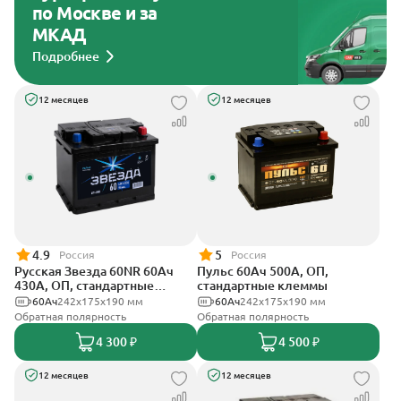
по Москве и за
МКАД
Подробнее
12 месяцев
12 месяцев
4.9
5
Россия
Россия
Русская Звезда 60NR 60Ач
Пульс 60Ач 500А, ОП,
430А, ОП, стандартные
стандартные клеммы
клеммы
60Ач
242x175x190 мм
60Ач
242x175x190 мм
Обратная полярность
Обратная полярность
4 300 ₽
4 500 ₽
12 месяцев
12 месяцев