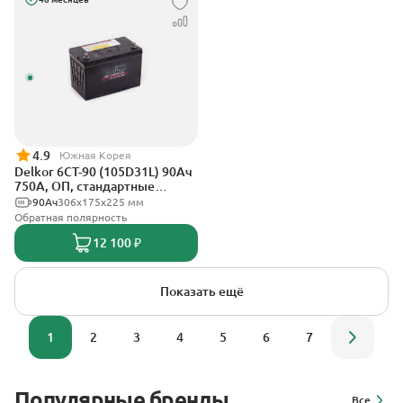
4.9
Южная Корея
Delkor 6CT-90 (105D31L) 90Ач
750А, ОП, стандартные
клеммы
90Ач
306х175х225 мм
Обратная полярность
12 100 ₽
Показать ещё
1
2
3
4
5
6
7
Популярные бренды
Все