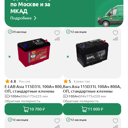
по Москве и за
МКАД
Подробнее
24 месяца
12 месяцев
4.8
5
Россия
Казахстан
E-LAB Asia 115D31L 100Ач 800,
Bars Asia 115D31L 100Ач 800А,
ОП, стандартные клеммы
ОП, стандартные клеммы
100Ач
306х175х225 мм
100Ач
304х175х220 мм
Обратная полярность
Обратная полярность
10 700 ₽
11 000 ₽
12 месяцев
12 месяцев