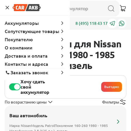
Аккумуляторы
Адреса
8 (495) 118 43 17
Сопутствующие товары
Покупателю
Аккумуляторы для Nissan
О компании
Patrol 160-260 1980 - 1985
Доставка и оплата
2.8 (125 л.с.), дизель
Контакты и адреса
Заказать звонок
Хочу сдать
свой
Выгодно
аккумулятор
По возрастанию цены
Фильтры
Ваш автомобиль
Марка
Nissan
Модель
Patrol
Поколение
160-260 1980 - 1985
Модификация
2.8 (125 л.с.), дизель