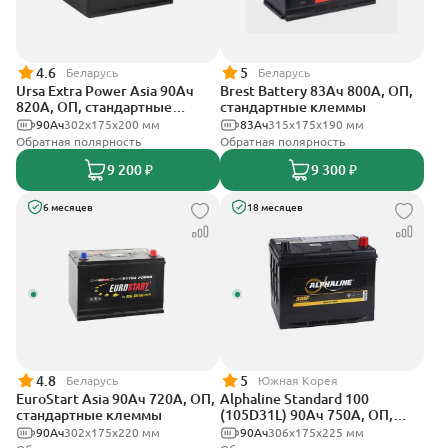
4.6
5
Беларусь
Беларусь
Ursa Extra Power Asia 90Ач
Brest Battery 83Ач 800А, ОП,
820А, ОП, стандартные
стандартные клеммы
клеммы
90Ач
302x175x200 мм
83Ач
315x175x190 мм
Обратная полярность
Обратная полярность
9 200 ₽
9 300 ₽
6 месяцев
18 месяцев
4.8
5
Беларусь
Южная Корея
EuroStart Asia 90Ач 720А, ОП,
Alphaline Standard 100
стандартные клеммы
(105D31L) 90Ач 750А, ОП,
стандартные клеммы
90Ач
302x175x220 мм
90Ач
306х175х225 мм