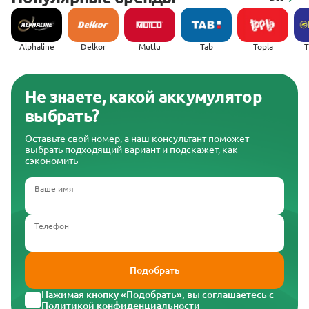
Alphaline
Delkor
Mutlu
Tab
Topla
(
Не знаете, какой аккумулятор
выбрать?
Оставьте свой номер, а наш консультант поможет
выбрать подходящий вариант и подскажет, как
сэкономить
Ваше имя
Телефон
Подобрать
Нажимая кнопку «Подобрать», вы соглашаетесь с
Политикой конфиденциальности