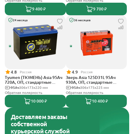
Обратная полярность
Обратная полярность
9 400 ₽
9 700 ₽
24 месяца
36 месяцев
4.8
4.9
Россия
Россия
Tyumen (ТЮМЕНЬ) Asia 95Ач
Зверь Asia 125D31L 95Ач
720А, ОП, стандартные
930А, ОП, стандартные
клеммы
клеммы
95Ач
306х173х220 мм
95Ач
306x175x225 мм
Обратная полярность
Обратная полярность
10 000 ₽
10 400 ₽
Доставляем заказы
собственной
курьерской службой