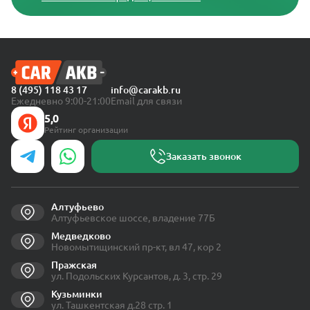
8 (495) 118 43 17
info@carakb.ru
Ежедневно 9:00-21:00
Email для связи
5,0
Рейтинг организации
Заказать звонок
Алтуфьево
Алтуфьевское шоссе, владение 77Б
Медведково
Новомытищинский пр-кт, вл 47, кор 2
Пражская
ул. Подольских Курсантов, д. 3, стр. 29
Кузьминки
ул. Ташкентская д.28 стр. 1