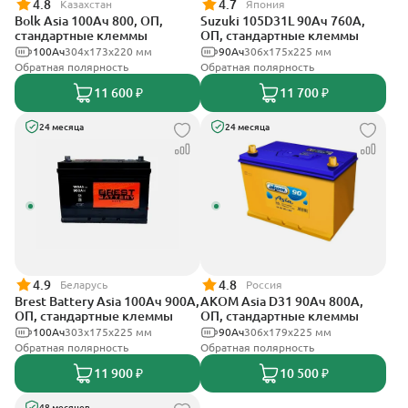
4.8
4.7
Казахстан
Япония
Bolk Asia 100Ач 800, ОП,
Suzuki 105D31L 90Ач 760А,
стандартные клеммы
ОП, стандартные клеммы
100Ач
304х173х220 мм
90Ач
306х175х225 мм
Обратная полярность
Обратная полярность
11 600 ₽
11 700 ₽
24 месяца
24 месяца
4.9
4.8
Беларусь
Россия
Brest Battery Asia 100Ач 900А,
АКОМ Asia D31 90Ач 800А,
ОП, стандартные клеммы
ОП, стандартные клеммы
100Ач
303х175х225 мм
90Ач
306x179x225 мм
Обратная полярность
Обратная полярность
11 900 ₽
10 500 ₽
48 месяцев