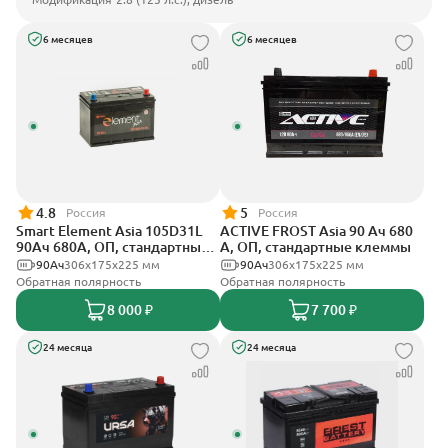
6 месяцев
6 месяцев
4.8
5
Россия
Россия
Smart Element Asia 105D31L
ACTIVE FROST Asia 90 Ач 680
90Ач 680А, ОП, стандартные
А, ОП, стандартные клеммы
клеммы
90Ач
306x175x225 мм
90Ач
306x175x225 мм
Обратная полярность
Обратная полярность
8 000 ₽
7 700 ₽
24 месяца
24 месяца