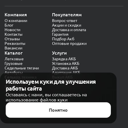
Компания
Покупателям
О компании
Вопрос-ответ
Блог
Акции и скидки
Новости
Доставка и оплата
Контакты
Гарантия
Отзывы
Подбор Акб
Реквизиты
Оптовые продажи
Вакансии
Каталог
Услуги
Легковые
Зарядка АКБ
Грузовые
Установка АКБ
Седельные тягачи
Доставка АКБ
Автобусы
Адаптация АКБ
Сельхоз. техника
Выкуп АКБ
Используем куки для улучшения
Экскаваторы
Проверка генератора
Автокраны
работы сайта
Политика конфиденциальности
Оставаясь с нами, вы соглашаетесь на
Обработка персональных данных
использование файлов куки
Согласие на обработку в «Яндекс.Метрика»
Карта сайта
Публичная оферта
Понятно
© CARAKB 2026. Все права защищены