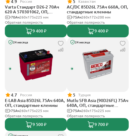
4.9
5
Россия
Казахстан
Varta Стандарт D26-2 70Ач
AC/DC 85D26L 75Ач 660А, ОП,
620 A 570301062, ОП,
стандартные клеммы
стандартные клеммы
70Ач
260х175х225 мм
75Ач
260x172x200 мм
Обратная полярность
Обратная полярность
9 400 ₽
9 400 ₽
24 месяца
24 месяца
4.7
5
Россия
Турция
E-LAB Asia 85D26L 75Ач 640А,
Mutlu SFB Asia (90D26FL) 75Ач
ОП, стандартные клеммы
640А, ОП, стандартные
клеммы
75Ач
260х175х225 мм
75Ач
260х175х225 мм
Обратная полярность
Обратная полярность
9 500 ₽
9 700 ₽
24 месяца