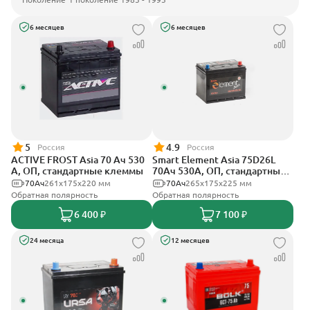
6 месяцев
6 месяцев
5
4.9
Россия
Россия
ACTIVE FROST Asia 70 Ач 530
Smart Element Asia 75D26L
А, ОП, стандартные клеммы
70Ач 530А, ОП, стандартные
клеммы
70Ач
261x175x220 мм
70Ач
265x175x225 мм
Обратная полярность
Обратная полярность
6 400 ₽
7 100 ₽
24 месяца
12 месяцев