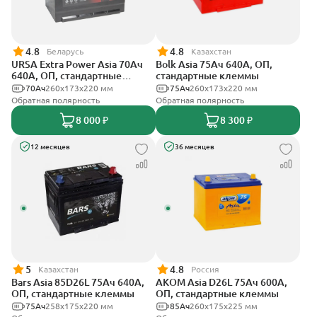
4.8
4.8
Беларусь
Казахстан
URSA Extra Power Asia 70Ач
Bolk Asia 75Ач 640А, ОП,
640А, ОП, стандартные
стандартные клеммы
клеммы
70Ач
260x173x220 мм
75Ач
260x173x220 мм
Обратная полярность
Обратная полярность
8 000 ₽
8 300 ₽
12 месяцев
36 месяцев
5
4.8
Казахстан
Россия
Bars Asia 85D26L 75Ач 640А,
АКОМ Asia D26L 75Ач 600А,
ОП, стандартные клеммы
ОП, стандартные клеммы
75Ач
258х175х220 мм
85Ач
260x175x225 мм