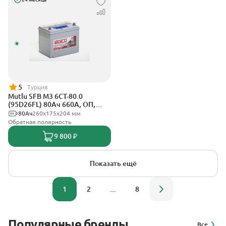
5
Турция
Mutlu SFB M3 6СТ-80.0
(95D26FL) 80Ач 660А, ОП,
стандартные клеммы
80Ач
260х175х204 мм
Обратная полярность
9 800 ₽
Показать ещё
1
2
...
8
Популярные бренды
Все