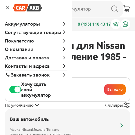
Аккумуляторы
Адреса
8 (495) 118 43 17
Сопутствующие товары
Покупателю
Аккумуляторы для Nissan
О компании
Terrano 1 поколение 1985 -
Доставка и оплата
1995
Контакты и адреса
Заказать звонок
Хочу сдать
свой
Выгодно
аккумулятор
По умолчанию
Фильтры
Ваш автомобиль
Марка
Nissan
Модель
Terrano
Поколение
1 поколение 1985 - 1995