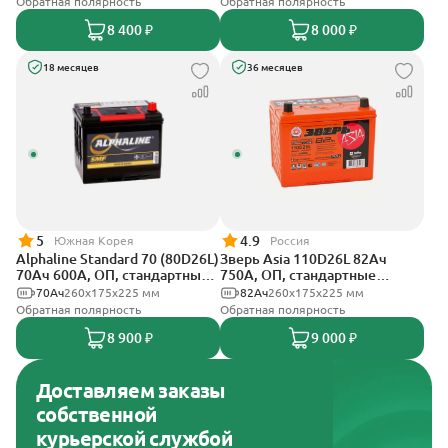
Обратная полярность
Обратная полярность
8 400 ₽
8 000 ₽
18 месяцев
36 месяцев
5
4.9
Южная Корея
Россия
Alphaline Standard 70 (80D26L)
Зверь Asia 110D26L 82Ач
70Ач 600А, ОП, стандартные
750А, ОП, стандартные
клеммы
клеммы
70Ач
260х175х225 мм
82Ач
260x175x225 мм
Обратная полярность
Обратная полярность
8 900 ₽
9 000 ₽
Доставляем заказы
собственной
курьерской службой