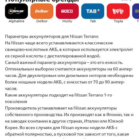
Alphaline
Delkor
Mutlu
Tab
Topla
(
­­­­Параметры аккумуляторов для Nissan Terrano
На Nissan чаще всего устанавливаются классические
свинцово-кислотные АКБ, в которых используется электролит
из серной кислоты с дистиллированной водой.
Самый важный параметр аккумулятора – это его емкость.
Оптимальным выбором считаются аккумуляторы на 60 ампер-
часов. Для двухлитровых или дизельных моторов необходимы
более мощные модели АКБ, с емкостью от 70 до 90 ампер-
часов.
Какие аккумуляторы подходят на Nissan Terrano 1-го
поколения
Производитель устанавливает на Nissan аккумуляторы
собственного производства. Их производят как в Японии, так и
на заводах компании в других странах, Италии или Южной
Корее. Во всех случаях для Nissan нужны модели АКБ с
обратной полярностью, а пусковой ток зависит от того, какая