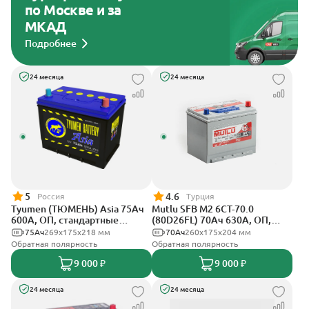
по Москве и за
МКАД
Подробнее
24 месяца
24 месяца
5
4.6
Россия
Турция
Tyumen (ТЮМЕНЬ) Asia 75Ач
Mutlu SFB M2 6СТ-70.0
600А, ОП, стандартные
(80D26FL) 70Ач 630А, ОП,
клеммы
стандартные клеммы
75Ач
269х175х218 мм
70Ач
260х175х204 мм
Обратная полярность
Обратная полярность
9 000 ₽
9 000 ₽
24 месяца
24 месяца