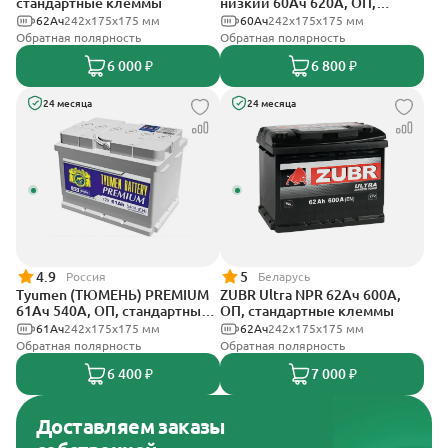
стандартные клеммы
низкий 60Ач 620А, ОП,
стандартные клеммы
62Ач
242х175х175 мм
60Ач
242х175х175 мм
Обратная полярность
Обратная полярность
6 000 ₽
6 800 ₽
24 месяца
24 месяца
4.9
5
Россия
Беларусь
Tyumen (ТЮМЕНЬ) PREMIUM
ZUBR Ultra NPR 62Ач 600А,
61Ач 540А, ОП, стандартные
ОП, стандартные клеммы
клеммы
61Ач
242х175х175 мм
62Ач
242х175х175 мм
Обратная полярность
Обратная полярность
6 400 ₽
7 000 ₽
Доставляем заказы