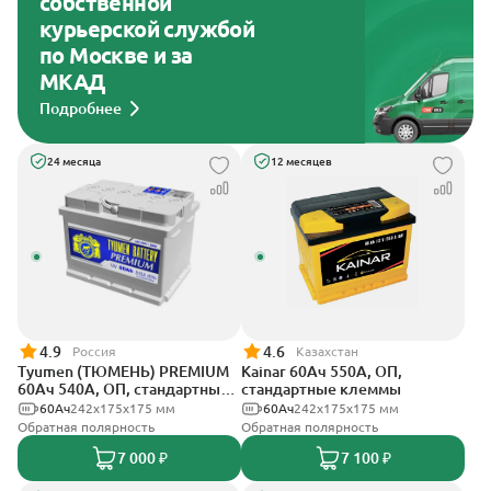
собственной
курьерской службой
по Москве и за
МКАД
Подробнее
24 месяца
12 месяцев
4.9
4.6
Россия
Казахстан
Tyumen (ТЮМЕНЬ) PREMIUM
Kainar 60Ач 550А, ОП,
60Ач 540А, ОП, стандартные
стандартные клеммы
клеммы
60Ач
242х175х175 мм
60Ач
242х175х175 мм
Обратная полярность
Обратная полярность
7 000 ₽
7 100 ₽