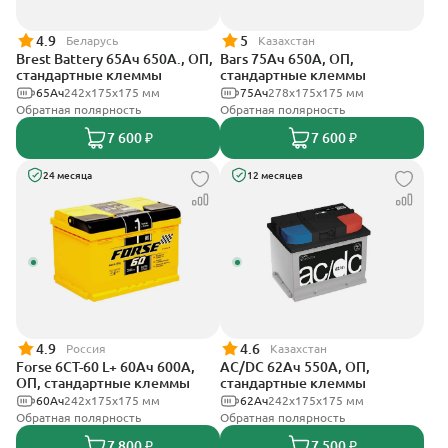
4.9
5
Беларусь
Казахстан
Brest Battery 65Ач 650А., ОП,
Bars 75Ач 650А, ОП,
стандартные клеммы
стандартные клеммы
65Ач
242х175х175 мм
75Ач
278х175х175 мм
Обратная полярность
Обратная полярность
7 600 ₽
7 600 ₽
24 месяца
12 месяцев
4.9
4.6
Россия
Казахстан
Forse 6CT-60 L+ 60Ач 600А,
AC/DC 62Ач 550А, ОП,
ОП, стандартные клеммы
стандартные клеммы
60Ач
242x175x175 мм
62Ач
242х175х175 мм
Обратная полярность
Обратная полярность
7 800 ₽
7 500 ₽