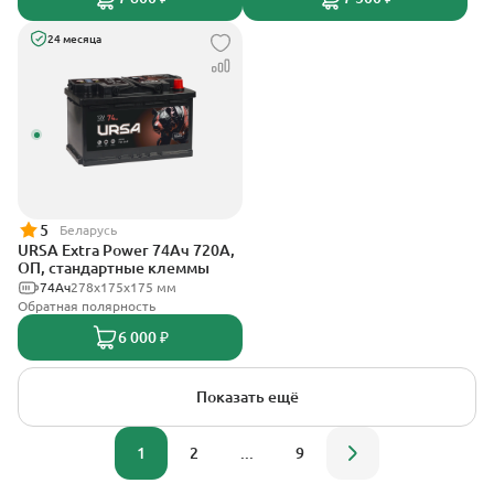
24 месяца
5
Беларусь
URSA Extra Power 74Ач 720А,
ОП, стандартные клеммы
74Ач
278х175х175 мм
Обратная полярность
6 000 ₽
Показать ещё
1
2
...
9