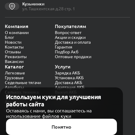
Кузьминки
ул. Ташкентская д.28 стр. 1
Компания
Покупателям
О компании
Вопрос-ответ
Блог
Акции и скидки
Новости
Доставка и оплата
Контакты
Гарантия
Отзывы
Подбор Акб
Реквизиты
Оптовые продажи
Вакансии
Каталог
Услуги
Легковые
Зарядка АКБ
Грузовые
Установка АКБ
Седельные тягачи
Доставка АКБ
Автобусы
Адаптация АКБ
Сельхоз. техника
Выкуп АКБ
Используем куки для улучшения
Экскаваторы
Проверка генератора
Автокраны
работы сайта
Политика конфиденциальности
Оставаясь с нами, вы соглашаетесь на
Обработка персональных данных
использование файлов куки
Согласие на обработку в «Яндекс.Метрика»
Карта сайта
Публичная оферта
Понятно
© CARAKB 2026. Все права защищены