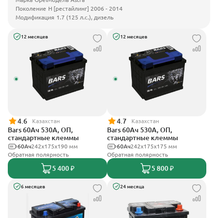
Поколение
H [рестайлинг] 2006 - 2014
Модификация
1.7 (125 л.с.), дизель
12 месяцев
12 месяцев
4.6
4.7
Казахстан
Казахстан
Bars 60Ач 530А, ОП,
Bars 60Ач 530А, ОП,
стандартные клеммы
стандартные клеммы
60Ач
242х175х190 мм
60Ач
242х175х175 мм
Обратная полярность
Обратная полярность
5 400 ₽
5 800 ₽
6 месяцев
24 месяца