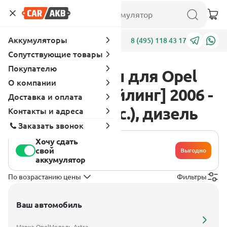
Аккумуляторы
Адреса
8 (495) 118 43 17
Сопутствующие товары
Покупателю
Аккумуляторы для Opel
О компании
Astra H [рестайлинг] 2006 -
Доставка и оплата
2014 1.7 (125 л.с.), дизель
Контакты и адреса
Заказать звонок
Хочу сдать
свой
Выгодно
аккумулятор
По возрастанию цены
Фильтры
Ваш автомобиль
Марка
Opel
Модель
Astra