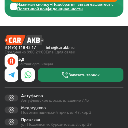
Нажимая кнопку «Подобрать», вы соглашаетесь с
Политикой конфиденциальности
8 (495) 118 43 17
info@carakb.ru
Ежедневно 9:00-21:00
Email для связи
5,0
Рейтинг организации
Заказать звонок
Алтуфьево
Алтуфьевское шоссе, владение 77Б
Медведково
Новомытищинский пр-кт, вл 47, кор 2
Пражская
ул. Подольских Курсантов, д. 3, стр. 29