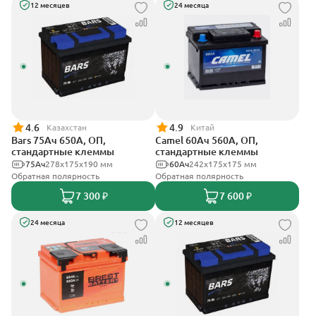
12 месяцев
24 месяца
4.6
4.9
Казахстан
Китай
Bars 75Ач 650А, ОП,
Camel 60Ач 560А, ОП,
стандартные клеммы
стандартные клеммы
75Ач
278х175х190 мм
60Ач
242х175х175 мм
Обратная полярность
Обратная полярность
7 300 ₽
7 600 ₽
24 месяца
12 месяцев