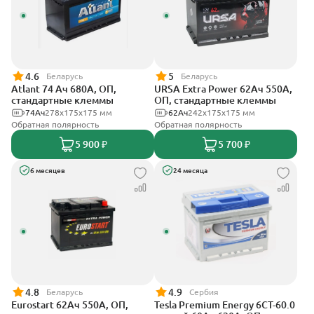
4.6
5
Беларусь
Беларусь
Atlant 74 Ач 680А, ОП,
URSA Extra Power 62Ач 550А,
стандартные клеммы
ОП, стандартные клеммы
74Ач
278х175х175 мм
62Ач
242х175х175 мм
Обратная полярность
Обратная полярность
5 900 ₽
5 700 ₽
6 месяцев
24 месяца
4.8
4.9
Беларусь
Сербия
Eurostart 62Ач 550А, ОП,
Tesla Premium Energy 6СТ-60.0