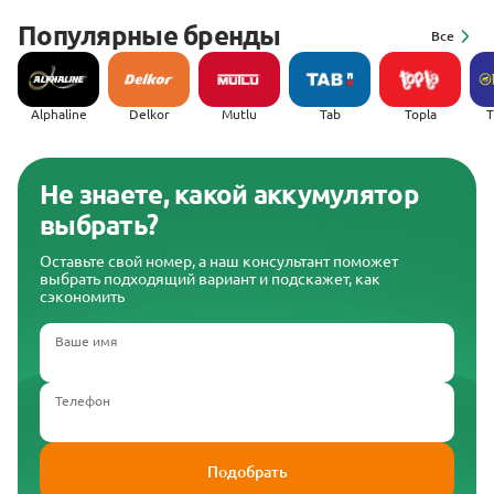
Популярные бренды
Все
Alphaline
Delkor
Mutlu
Tab
Topla
(
Не знаете, какой аккумулятор
выбрать?
Оставьте свой номер, а наш консультант поможет
выбрать подходящий вариант и подскажет, как
сэкономить
Ваше имя
Телефон
Подобрать