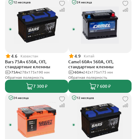
12 месяцев
24 месяца
4.6
4.9
Казахстан
Китай
Bars 75Ач 650А, ОП,
Camel 60Ач 560А, ОП,
стандартные клеммы
стандартные клеммы
75Ач
278х175х190 мм
60Ач
242х175х175 мм
Обратная полярность
Обратная полярность
7 300 ₽
7 600 ₽
24 месяца
12 месяцев