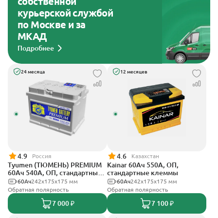
собственной
курьерской службой
по Москве и за
МКАД
Подробнее
24 месяца
12 месяцев
4.9
4.6
Россия
Казахстан
Tyumen (ТЮМЕНЬ) PREMIUM
Kainar 60Ач 550А, ОП,
60Ач 540А, ОП, стандартные
стандартные клеммы
клеммы
60Ач
242х175х175 мм
60Ач
242х175х175 мм
Обратная полярность
Обратная полярность
7 000 ₽
7 100 ₽