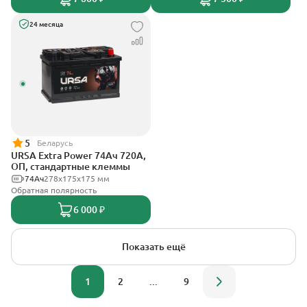
24 месяца
5
Беларусь
URSA Extra Power 74Ач 720А,
ОП, стандартные клеммы
74Ач
278х175х175 мм
Обратная полярность
6 000 ₽
Показать ещё
1
2
...
9