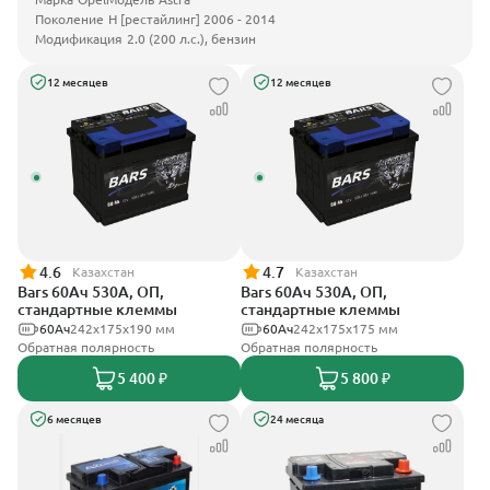
Поколение
H [рестайлинг] 2006 - 2014
Модификация
2.0 (200 л.с.), бензин
12 месяцев
12 месяцев
4.6
4.7
Казахстан
Казахстан
Bars 60Ач 530А, ОП,
Bars 60Ач 530А, ОП,
стандартные клеммы
стандартные клеммы
60Ач
242х175х190 мм
60Ач
242х175х175 мм
Обратная полярность
Обратная полярность
5 400 ₽
5 800 ₽
6 месяцев
24 месяца