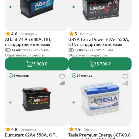
4.6
5
Беларусь
Беларусь
Atlant 74 Ач 680А, ОП,
URSA Extra Power 62Ач 550А,
стандартные клеммы
ОП, стандартные клеммы
74Ач
278х175х175 мм
62Ач
242х175х175 мм
Обратная полярность
Обратная полярность
5 900 ₽
5 700 ₽
6 месяцев
24 месяца
4.8
4.9
Беларусь
Сербия
Eurostart 62Ач 550А, ОП,
Tesla Premium Energy 6СТ-60.0