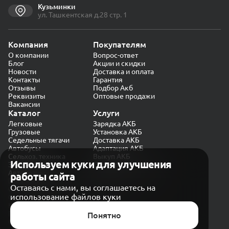
Кузьминки
ул. Ташкентская д.28 стр. 1
Компания
Покупателям
О компании
Вопрос-ответ
Блог
Акции и скидки
Новости
Доставка и оплата
Контакты
Гарантия
Отзывы
Подбор Акб
Реквизиты
Оптовые продажи
Вакансии
Каталог
Услуги
Легковые
Зарядка АКБ
Грузовые
Установка АКБ
Седельные тягачи
Доставка АКБ
Автобусы
Адаптация АКБ
Сельхоз. техника
Выкуп АКБ
Используем куки для улучшения
Экскаваторы
Проверка генератора
Автокраны
работы сайта
Политика конфиденциальности
Оставаясь с нами, вы соглашаетесь на
Обработка персональных данных
использование файлов куки
Согласие на обработку в «Яндекс.Метрика»
Карта сайта
Публичная оферта
Понятно
© CARAKB 2026. Все права защищены