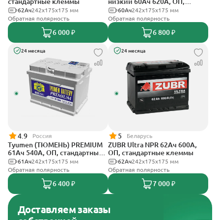
стандартные клеммы
низкий 60Ач 620А, ОП,
стандартные клеммы
62Ач
242х175х175 мм
60Ач
242х175х175 мм
Обратная полярность
Обратная полярность
6 000 ₽
6 800 ₽
24 месяца
24 месяца
4.9
5
Россия
Беларусь
Tyumen (ТЮМЕНЬ) PREMIUM
ZUBR Ultra NPR 62Ач 600А,
61Ач 540А, ОП, стандартные
ОП, стандартные клеммы
клеммы
61Ач
242х175х175 мм
62Ач
242х175х175 мм
Обратная полярность
Обратная полярность
6 400 ₽
7 000 ₽
Доставляем заказы