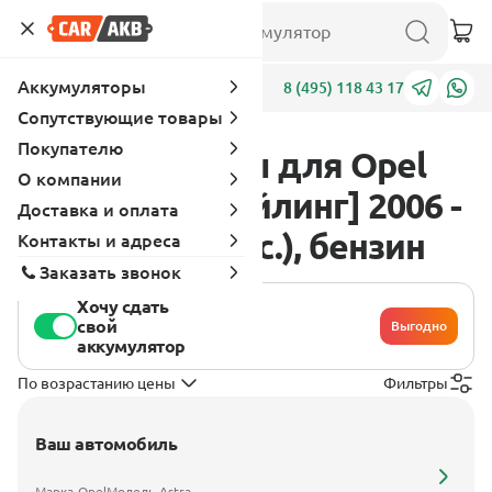
Аккумуляторы
Адреса
8 (495) 118 43 17
Сопутствующие товары
Покупателю
Аккумуляторы для Opel
О компании
Astra H [рестайлинг] 2006 -
Доставка и оплата
2014 2.0 (200 л.с.), бензин
Контакты и адреса
Заказать звонок
Хочу сдать
свой
Выгодно
аккумулятор
По возрастанию цены
Фильтры
Ваш автомобиль
Марка
Opel
Модель
Astra