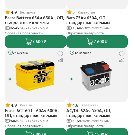
4.9
5
Беларусь
Казахстан
Brest Battery 65Ач 650А., ОП,
Bars 75Ач 650А, ОП,
стандартные клеммы
стандартные клеммы
65Ач
242х175х175 мм
75Ач
278х175х175 мм
Обратная полярность
Обратная полярность
7 600 ₽
7 600 ₽
24 месяца
12 месяцев
4.9
4.6
Россия
Казахстан
Forse 6CT-60 L+ 60Ач 600А,
AC/DC 62Ач 550А, ОП,
ОП, стандартные клеммы
стандартные клеммы
60Ач
242x175x175 мм
62Ач
242х175х175 мм
Обратная полярность
Обратная полярность
7 800 ₽
7 500 ₽