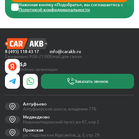
Нажимая кнопку «Подобрать», вы соглашаетесь с
Политикой конфиденциальности
8 (495) 118 43 17
info@carakb.ru
Ежедневно 9:00-21:00
Email для связи
5,0
Рейтинг организации
Заказать звонок
Алтуфьево
Алтуфьевское шоссе, владение 77Б
Медведково
Новомытищинский пр-кт, вл 47, кор 2
Пражская
ул. Подольских Курсантов, д. 3, стр. 29