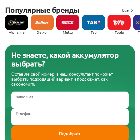
Популярные бренды
Все
Alphaline
Delkor
Mutlu
Tab
Topla
(
Не знаете, какой аккумулятор
выбрать?
Оставьте свой номер, а наш консультант поможет
выбрать подходящий вариант и подскажет, как
сэкономить
Ваше имя
Телефон
Подобрать