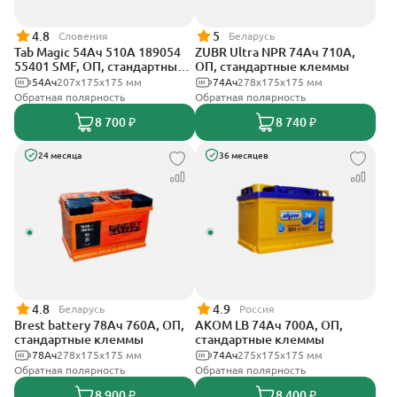
4.8
5
Словения
Беларусь
Tab Magic 54Ач 510А 189054
ZUBR Ultra NPR 74Ач 710А,
55401 SMF, ОП, стандартные
ОП, стандартные клеммы
клеммы
54Ач
207x175x175 мм
74Ач
278х175х175 мм
Обратная полярность
Обратная полярность
8 700 ₽
8 740 ₽
24 месяца
36 месяцев
4.8
4.9
Беларусь
Россия
Brest battery 78Ач 760А, ОП,
АКОМ LB 74Ач 700А, ОП,
стандартные клеммы
стандартные клеммы
78Ач
278х175х175 мм
74Ач
275x175x175 мм
Обратная полярность
Обратная полярность
8 900 ₽
8 400 ₽