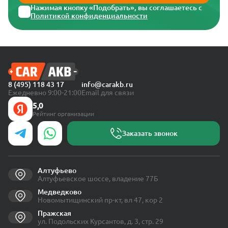
Нажимая кнопку «Подобрать», вы соглашаетесь с
Политикой конфиденциальности
8 (495) 118 43 17
info@carakb.ru
Ежедневно 9:00-21:00
Email для связи
5,0
Рейтинг организации
Заказать звонок
Алтуфьево
Алтуфьевское шоссе, владение 77Б
Медведково
Новомытищинский пр-кт, вл 47, кор 2
Пражская
ул. Подольских Курсантов, д. 3, стр. 29