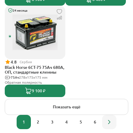
24 месяца
4.8
Сербия
Black Horse 6СТ-75 75Ач 680А,
ОП, стандартные клеммы
75Ач
278х175х175 мм
Обратная полярность
9 100 ₽
Показать ещё
1
2
3
4
5
6