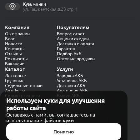
Кузьминки
ул. Ташкентская д.28 стр. 1
Компания
Покупателям
О компании
Вопрос-ответ
Блог
Акции и скидки
Новости
Доставка и оплата
Контакты
Гарантия
Отзывы
Подбор Акб
Реквизиты
Оптовые продажи
Вакансии
Каталог
Услуги
Легковые
Зарядка АКБ
Грузовые
Установка АКБ
Седельные тягачи
Доставка АКБ
Автобусы
Адаптация АКБ
Сельхоз. техника
Выкуп АКБ
Используем куки для улучшения
Экскаваторы
Проверка генератора
Автокраны
работы сайта
Политика конфиденциальности
Оставаясь с нами, вы соглашаетесь на
Обработка персональных данных
использование файлов куки
Согласие на обработку в «Яндекс.Метрика»
Карта сайта
Публичная оферта
Понятно
© CARAKB 2026. Все права защищены