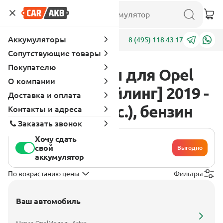
Аккумуляторы
Адреса
8 (495) 118 43 17
Сопутствующие товары
Покупателю
Аккумуляторы для Opel
О компании
Astra K [рестайлинг] 2019 -
Доставка и оплата
2021 1.3 (145 л.с.), бензин
Контакты и адреса
Заказать звонок
Хочу сдать
свой
Выгодно
аккумулятор
По возрастанию цены
Фильтры
Ваш автомобиль
Марка
Opel
Модель
Astra