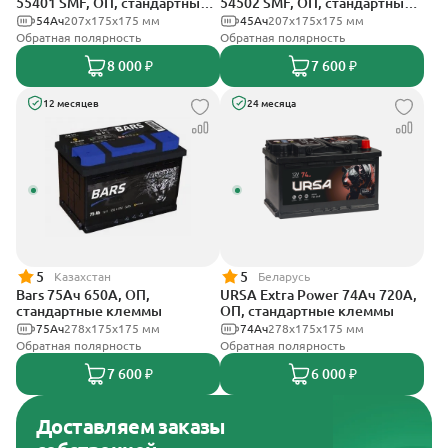
55401 SMF, ОП, стандартные
54502 SMF, ОП, стандартные
клеммы
клеммы
54Ач
207х175х175 мм
45Ач
207x175x175 мм
Обратная полярность
Обратная полярность
8 000 ₽
7 600 ₽
12 месяцев
24 месяца
5
5
Казахстан
Беларусь
Bars 75Ач 650А, ОП,
URSA Extra Power 74Ач 720А,
стандартные клеммы
ОП, стандартные клеммы
75Ач
278х175х175 мм
74Ач
278х175х175 мм
Обратная полярность
Обратная полярность
7 600 ₽
6 000 ₽
Доставляем заказы