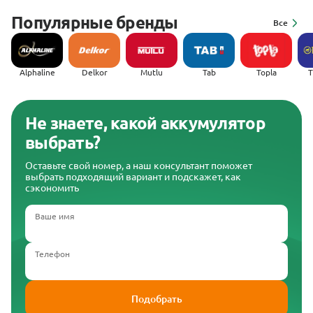
Популярные бренды
Все
Alphaline
Delkor
Mutlu
Tab
Topla
(
Не знаете, какой аккумулятор
выбрать?
Оставьте свой номер, а наш консультант поможет
выбрать подходящий вариант и подскажет, как
сэкономить
Ваше имя
Телефон
Подобрать