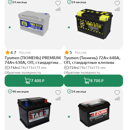
24 месяца
24 месяца
4.7
5
Россия
Россия
Tyumen (ТЮМЕНЬ) PREMIUM
Tyumen (Тюмень) 72Ач 640А,
74Ач 630А, ОП, стандартные
ОП, стандартные клеммы
клеммы
74Ач
278х175х175 мм
72Ач
278х175х175 мм
Обратная полярность
Обратная полярность
7 400 ₽
8 700 ₽
48 месяцев
24 месяца