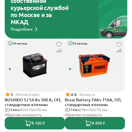
собственной
курьерской службой
по Москве и за
МКАД
Подробнее
24 месяца
24 месяца
5
4.6
Южная Корея
Беларусь
BUSHIDO SJ 54 Ач 500 А, ОП,
Brest Battery 74Ач 710А, ОП,
стандартные клеммы
стандартные клеммы
54Ач
207x175x175 мм
74Ач
278x175x175 мм
Обратная полярность
Обратная полярность
8 100 ₽
8 400 ₽