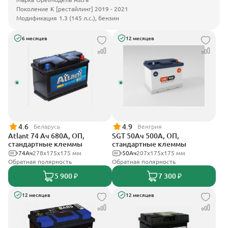
Поколение
K [рестайлинг] 2019 - 2021
Модификация
1.3 (145 л.с.), бензин
6 месяцев
12 месяцев
4.6
4.9
Беларусь
Венгрия
Atlant 74 Ач 680А, ОП,
SGT 50Ач 500А, ОП,
стандартные клеммы
стандартные клеммы
74Ач
278х175х175 мм
50Ач
207x175x175 мм
Обратная полярность
Обратная полярность
5 900 ₽
7 300 ₽
12 месяцев
12 месяцев