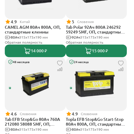
4.9
5
Китай
Словения
CAMEL AGM 80Ач 800А, ОП,
Tab Polar 92Ач 800А 246292
стандартные клеммы
59249 SMF, ОП, стандартные
клеммы
80Ач
315x175x190 мм
92Ач
315x175x190 мм
Обратная полярность
Обратная полярность
14 000 ₽
15 000 ₽
48 месяцев
24 месяца
4.6
4.9
Словения
Словения
Tab EFB Stop&Go 80Ач 760А
Topla EFB Stop&Go Start-Stop
212080 58088 SMF, ОП,
80Ач 800А, ОП, стандартные
стандартные клеммы
клеммы
80Ач
315x175x190 мм
80Ач
315x175x190 мм