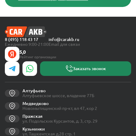
8 (495) 118 43 17
info@carakb.ru
Ежедневно 9:00-21:00
Email для связи
5,0
Рейтинг организации
Заказать звонок
Алтуфьево
Алтуфьевское шоссе, владение 77Б
Медведково
Новомытищинский пр-кт, вл 47, кор 2
Пражская
ул. Подольских Курсантов, д. 3, стр. 29
Кузьминки
ул. Ташкентская д.28 стр. 1