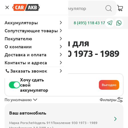
Аккумуляторы
Адреса
8 (495) 118 43 17
Сопутствующие товары
Покупателю
Аккумуляторы для
О компании
Porsche 911 930 1973 - 1989
Доставка и оплата
3.0 (188 л.с.)
Контакты и адреса
Заказать звонок
Хочу сдать
свой
Выгодно
аккумулятор
По умолчанию
Фильтры
Ваш автомобиль
Марка
Porsche
Модель
911
Поколение
930 1973 - 1989
Модификация
3.0 (188 л.с.)