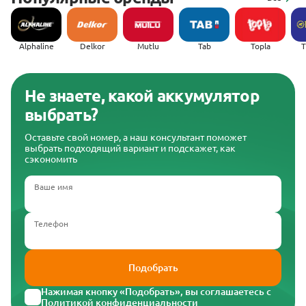
Alphaline
Delkor
Mutlu
Tab
Topla
(
Не знаете, какой аккумулятор
выбрать?
Оставьте свой номер, а наш консультант поможет
выбрать подходящий вариант и подскажет, как
сэкономить
Ваше имя
Телефон
Подобрать
Нажимая кнопку «Подобрать», вы соглашаетесь с
Политикой конфиденциальности