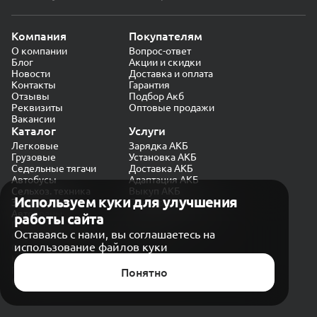
Компания
Покупателям
О компании
Вопрос-ответ
Блог
Акции и скидки
Новости
Доставка и оплата
Контакты
Гарантия
Отзывы
Подбор Акб
Реквизиты
Оптовые продажи
Вакансии
Каталог
Услуги
Легковые
Зарядка АКБ
Грузовые
Установка АКБ
Седельные тягачи
Доставка АКБ
Автобусы
Адаптация АКБ
Сельхоз. техника
Выкуп АКБ
Используем куки для улучшения
Экскаваторы
Проверка генератора
Автокраны
работы сайта
Политика конфиденциальности
Оставаясь с нами, вы соглашаетесь на
Обработка персональных данных
использование файлов куки
Согласие на обработку в «Яндекс.Метрика»
Карта сайта
Публичная оферта
Понятно
© CARAKB 2026. Все права защищены