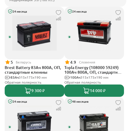
24 месяца
24 месяца
5
4.9
Беларусь
Словения
Brest Battery 83Ач 800А, ОП,
Topla Energy (108000 59249)
стандартные клеммы
100Ач 800А, ОП, стандартные
клеммы
83Ач
315x175x190 мм
100Ач
315x175x190 мм
Обратная полярность
Обратная полярность
9 300 ₽
14 000 ₽
24 месяца
48 месяцев