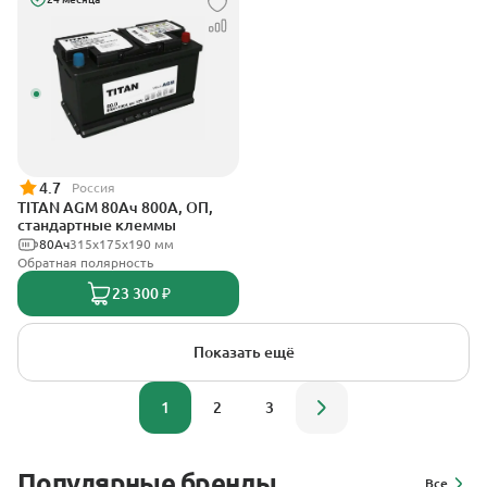
4.7
Россия
TITAN AGM 80Ач 800А, ОП,
стандартные клеммы
80Ач
315x175x190 мм
Обратная полярность
23 300 ₽
Показать ещё
1
2
3
Популярные бренды
Все