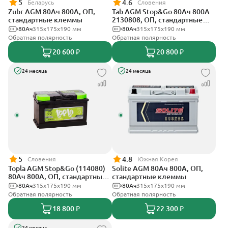
5
4.6
Беларусь
Словения
Zubr AGM 80Ач 800А, ОП,
Tab AGM Stop&Go 80Ач 800А
стандартные клеммы
2130808, ОП, стандартные
клеммы
80Ач
315x175x190 мм
80Ач
315x175x190 мм
Обратная полярность
Обратная полярность
20 600 ₽
20 800 ₽
24 месяца
24 месяца
5
4.8
Словения
Южная Корея
Topla AGM Stop&Go (114080)
Solite AGM 80Ач 800А, ОП,
80Ач 800А, ОП, стандартные
стандартные клеммы
клеммы
80Ач
315x175x190 мм
80Ач
315x175x190 мм
Обратная полярность
Обратная полярность
18 800 ₽
22 300 ₽
24 месяца