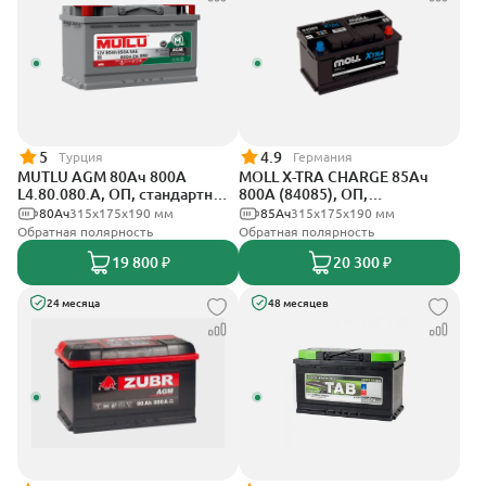
5
4.9
Турция
Германия
MUTLU AGM 80Ач 800A
MOLL X-TRA CHARGE 85Ач
L4.80.080.A, ОП, стандартные
800А (84085), ОП,
клеммы
стандартные клеммы
80Ач
315x175x190 мм
85Ач
315x175x190 мм
Обратная полярность
Обратная полярность
19 800 ₽
20 300 ₽
24 месяца
48 месяцев