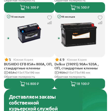
Обратная полярность
Обратная полярность
16 300 ₽
16 500 ₽
18 месяцев
48 месяцев
5
4.9
Южная Корея
Южная Корея
BUSHIDO EFB 85Ач 800А, ОП,
Delkor (59095) 90Ач 920А ,
стандартные клеммы
ОП, стандартные клеммы
85Ач
315x175x190 мм
90Ач
315x175x190 мм
Обратная полярность
Обратная полярность
16 800 ₽
18 100 ₽
Доставляем заказы
собственной
курьерской службой