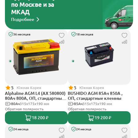
по Москве и за
МКАД
Подробнее
36 месяцев
18 месяцев
5
5
Южная Корея
Южная Корея
Alphaline AGM L4 (AX 580800)
BUSHIDO AGM 85Ач 850А ,
80Ач 800А, ОП, стандартные
ОП, стандартные клеммы
клеммы
80Ач
315х175х190 мм
85Ач
315x175x190 мм
Обратная полярность
Обратная полярность
18 200 ₽
19 200 ₽
24 месяца
24 месяца