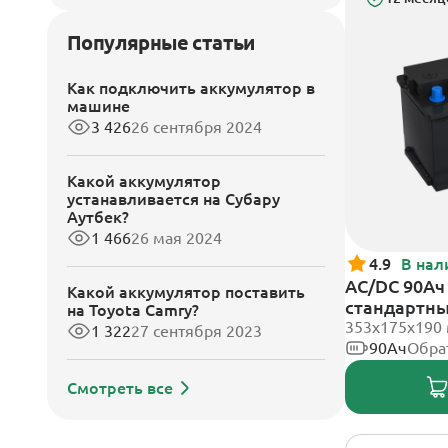
Популярные статьи
Как подключить аккумулятор в
машине
3 426
26 сентября 2024
Какой аккумулятор
устанавливается на Субару
Аутбек?
1 466
26 мая 2024
4.9
В нал
AC/DC 90Ач 
Какой аккумулятор поставить
стандартн
на Toyota Camry?
353х175х190
1 322
27 сентября 2023
90Ач
Обра
Смотреть все