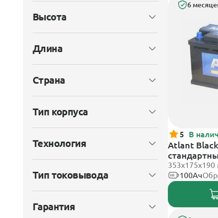
6 месяце
Высота
Длина
Страна
Тип корпуса
5
В нали
Технология
Atlant Blac
стандартн
353х175х190
Тип токовывода
100Ач
Обр
Гарантия