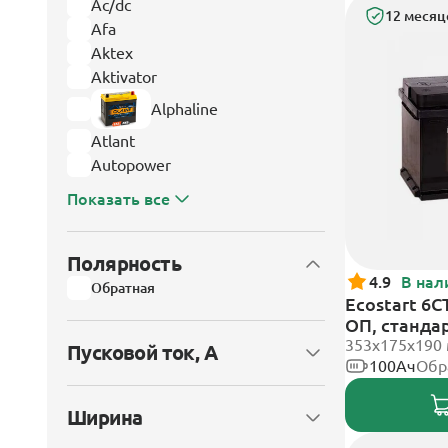
Ac/dc
12 месяц
Afa
Aktex
Aktivator
Alphaline
Atlant
Autopower
Показать все
Полярность
4.9
В нал
Обратная
Ecostart 6C
ОП, станда
353x175x190
Пусковой ток, А
100Ач
Обр
Ширина