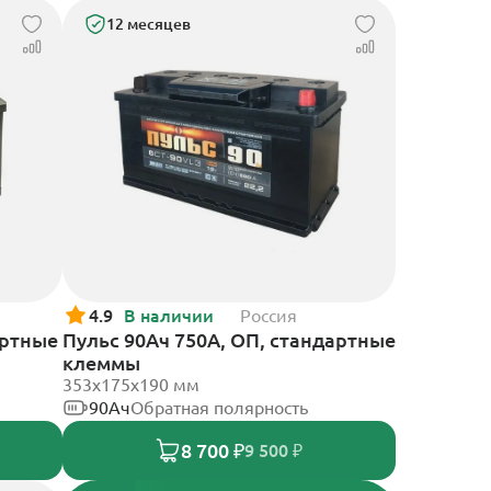
12 месяцев
4.9
В наличии
Россия
артные
Пульс 90Ач 750А, ОП, стандартные
клеммы
353x175x190 мм
90Ач
Обратная полярность
8 700 ₽
9 500 ₽