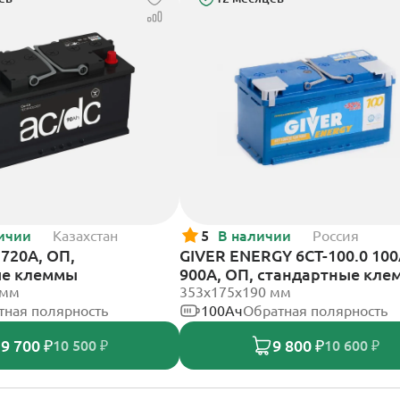
ичии
Казахстан
5
В наличии
Россия
720А, ОП,
GIVER ENERGY 6СТ-100.0 10
ые клеммы
900А, ОП, стандартные кл
 мм
353х175х190 мм
тная полярность
100Ач
Обратная полярность
9 700 ₽
9 800 ₽
10 500 ₽
10 600 ₽