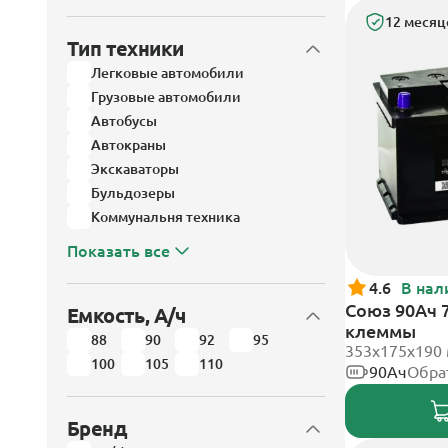
12 месяц
Тип техники
Легковые автомобили
Грузовые автомобили
Автобусы
Автокраны
Экскаваторы
Бульдозеры
Коммунальня техника
Показать все
4.6
В нал
Союз 90Ач 
Емкость, А/ч
клеммы
88
90
92
95
353x175x190
100
105
110
90Ач
Обра
Бренд