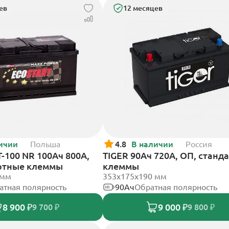
ев
12 месяцев
ичии
Польша
4.8
В наличии
Россия
T-100 NR 100Ач 800А,
TIGER 90Ач 720А, ОП, станд
ртные клеммы
клеммы
 мм
353х175х190 мм
атная полярность
90Ач
Обратная полярность
8 900 ₽
9 000 ₽
9 700 ₽
9 800 ₽