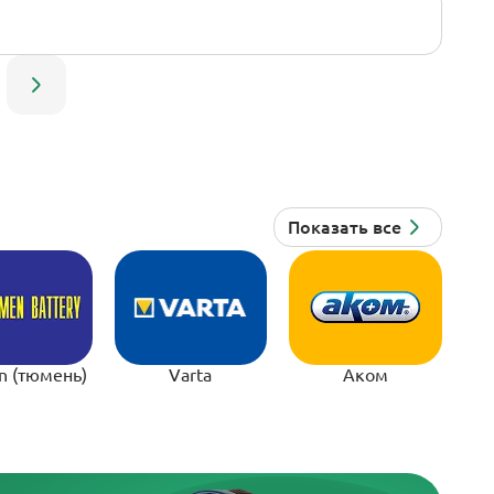
n (тюмень)
Varta
Аком