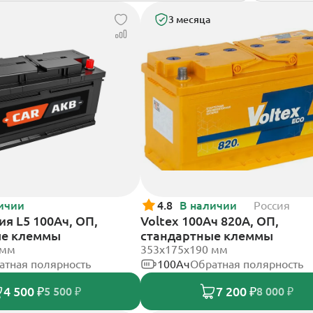
3 месяца
ичии
4.8
В наличии
Россия
я L5 100Ач, ОП,
Voltex 100Ач 820А, ОП,
ые клеммы
стандартные клеммы
 мм
353х175х190 мм
атная полярность
100Ач
Обратная полярность
4 500 ₽
7 200 ₽
5 500 ₽
8 000 ₽