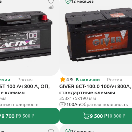
в
12 месяцев
ичии
Россия
4.9
В наличии
Россия
T 100 Ач 800 А, ОП,
GIVER 6CT-100.0 100Ач 800А,
ые клеммы
стандартные клеммы
 мм
353х175х190 мм
атная полярность
100Ач
Обратная полярность
8 700 ₽
9 500 ₽
9 500 ₽
10 300 ₽
ев
12 месяцев