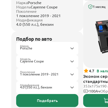
Марка
Porsche
Модель
Cayenne Coupe
1 месяц
Поколение
1 поколение 2019 - 2021
Модификация
4.0 (550 л.с.), бензин
Подбор по авто
Марка
Модель
4.7
В нал
Поколение
Эконом сери
стандартн
Модификация
353х175х190
100Ач
Обр
Подобрать