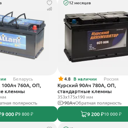
в
12 месяцев
чии
Беларусь
4.8
В наличии
Россия
k 100Ач 760А, ОП,
Курский 90Ач 780А, ОП,
ые клеммы
стандартные клеммы
 мм
353x175x190 мм
атная полярность
90Ач
Обратная полярность
9 000 ₽
9 200 ₽
9 800 ₽
10 000 ₽