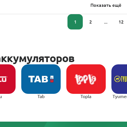
Показать ещё
1
2
...
12
u
Tab
Topla
Tyume