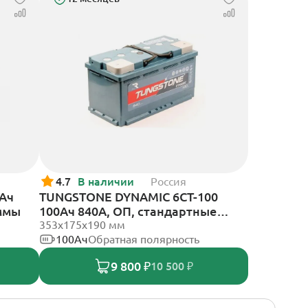
4.7
В наличии
Россия
0Ач
TUNGSTONE DYNAMIC 6СТ-100
еммы
100Ач 840А, ОП, стандартные
клеммы
353x175x190 мм
100Ач
Обратная полярность
9 800 ₽
10 500 ₽