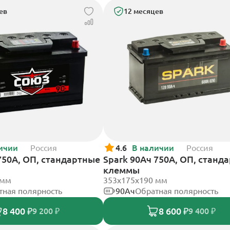
ев
12 месяцев
ичии
Россия
4.6
В наличии
Россия
750А, ОП, стандартные
Spark 90Ач 750А, ОП, станд
клеммы
 мм
353х175х190 мм
тная полярность
90Ач
Обратная полярность
8 400 ₽
8 600 ₽
9 200 ₽
9 400 ₽