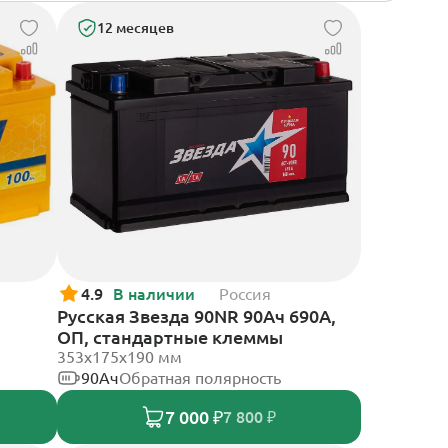
12 месяцев
4.9
В наличии
Россия
Русская Звезда 90NR 90Ач 690А,
ОП, стандартные клеммы
353x175x190 мм
90Ач
Обратная полярность
7 000 ₽
7 800 ₽