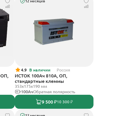
12 месяцев
4.9
В наличии
Россия
 ОП,
ИСТОК 100Ач 810А, ОП,
стандартные клеммы
353х175х190 мм
100Ач
Обратная полярность
9 500 ₽
10 300 ₽
12 месяцев