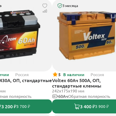
в
3 месяца
ичии
Россия
5
В наличии
Россия
430А, ОП, стандартные
Voltex 60Ач 500А, ОП,
стандартные клеммы
 мм
242х175х190 мм
тная полярность
60Ач
Обратная полярность
3 200 ₽
3 400 ₽
3 700 ₽
3 900 ₽