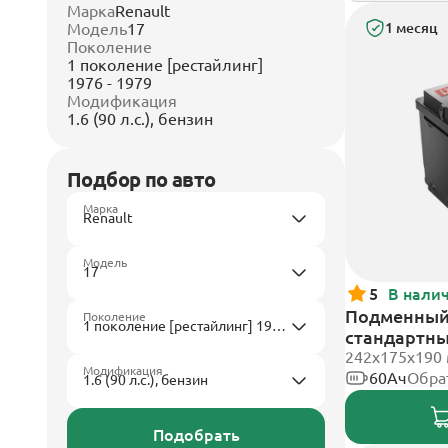
Марка
Renault
Модель
17
1 месяц
Поколение
1 поколение [рестайлинг]
1976 - 1979
Модификация
1.6 (90 л.с.), бензин
Подбор по авто
Марка
Модель
5
В нали
Подменный 
Поколение
стандартн
242х175х190
Модификация
60Ач
Обра
Подобрать