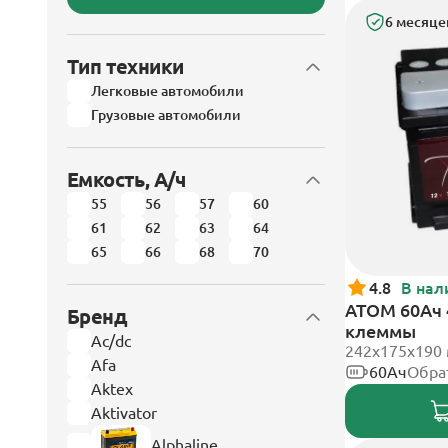
6 месяце
Тип техники
Легковые автомобили
Грузовые автомобили
Емкость, А/ч
55
56
57
60
61
62
63
64
65
66
68
70
4.8
В нал
АТОМ 60Ач 
Бренд
клеммы
Ac/dc
242х175х190
Afa
60Ач
Обра
Aktex
Aktivator
Alphaline