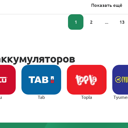
Показать ещё
1
2
...
13
u
Tab
Topla
Tyume