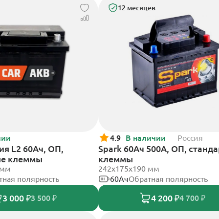
12 месяцев
чии
4.9
В наличии
Россия
я L2 60Ач, ОП,
Spark 60Ач 500А, ОП, станд
ые клеммы
клеммы
 мм
242х175х190 мм
тная полярность
60Ач
Обратная полярность
3 000 ₽
4 200 ₽
3 500 ₽
4 700 ₽