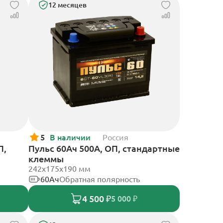
12 месяцев
5
В наличии
Россия
П,
Пульс 60Ач 500А, ОП, стандартные
клеммы
242x175x190 мм
60Ач
Обратная полярность
4 500 ₽
5 000 ₽