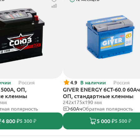
ичии
Россия
4.9
В наличии
Россия
500А, ОП,
GIVER ENERGY 6СТ-60.0 60Ач
ые клеммы
ОП, стандартные клеммы
 мм
242х175х190 мм
тная полярность
60Ач
Обратная полярность
4 800 ₽
5 000 ₽
5 300 ₽
5 500 ₽