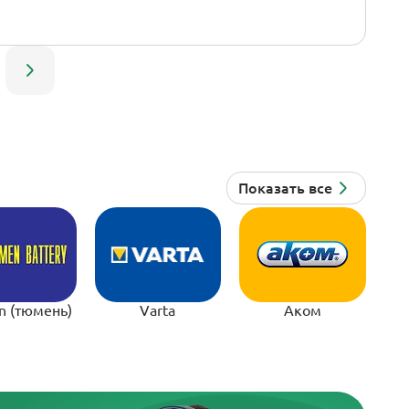
n (тюмень)
Varta
Аком