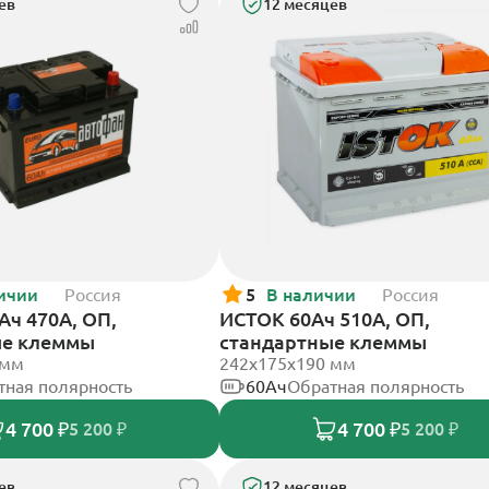
ев
12 месяцев
ичии
Россия
5
В наличии
Россия
Ач 470А, ОП,
ИСТОК 60Ач 510А, ОП,
ые клеммы
стандартные клеммы
 мм
242x175x190 мм
тная полярность
60Ач
Обратная полярность
4 700 ₽
4 700 ₽
5 200 ₽
5 200 ₽
ев
12 месяцев