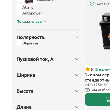
3 месяца
Atlant
Autopower
Показать все
Полярность
Обратная
Пусковой ток, А
5
В нали
Ширина
Эконом сери
стандартн
242х175х190
60Ач
Обра
Высота
Длина