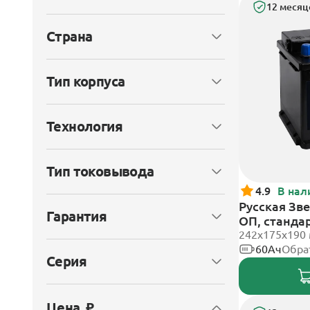
12 месяц
Страна
Тип корпуса
Технология
Тип токовывода
4.9
В нал
Русская Зве
Гарантия
ОП, станда
242x175x190
60Ач
Обра
Серия
Цена, ₽