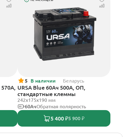
5
В наличии
Беларусь
 570А,
URSA Blue 60Ач 500А, ОП,
стандартные клеммы
242х175х190 мм
60Ач
Обратная полярность
5 400 ₽
5 900 ₽