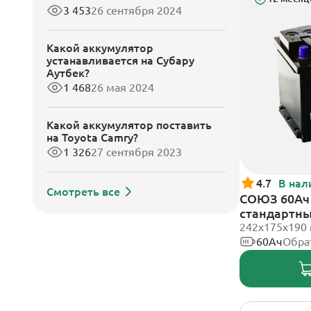
3 453
26 сентября 2024
Какой аккумулятор
устанавливается на Субару
Аутбек?
1 468
26 мая 2024
Какой аккумулятор поставить
на Toyota Camry?
1 326
27 сентября 2023
4.7
В нал
Смотреть все
СОЮЗ 60Ач 
стандартн
242x175x190
60Ач
Обра