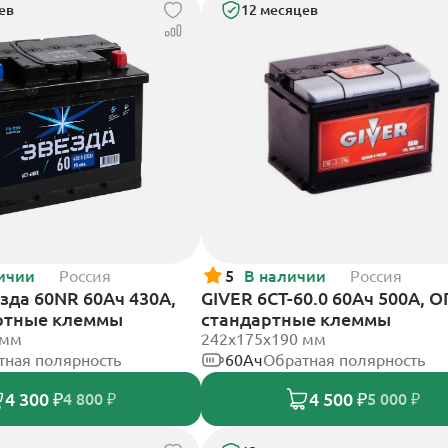
ев
12 месяцев
ичии
Россия
5
В наличии
Россия
зда 60NR 60Ач 430А,
GIVER 6СТ-60.0 60Ач 500А, О
ртные клеммы
стандартные клеммы
 мм
242х175х190 мм
тная полярность
60Ач
Обратная полярность
4 300 ₽
4 500 ₽
4 800 ₽
5 000 ₽