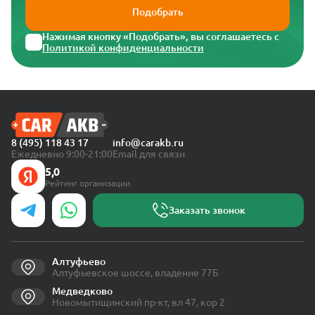
Подобрать
Нажимая кнопку «Подобрать», вы соглашаетесь с
Политикой конфиденциальности
8 (495) 118 43 17
info@carakb.ru
Ежедневно 9:00-21:00
Email для связи
5,0
Рейтинг организации
Заказать звонок
Алтуфьево
Алтуфьевское шоссе, владение 77Б
Медведково
Новомытищинский пр-кт, вл 47, кор 2