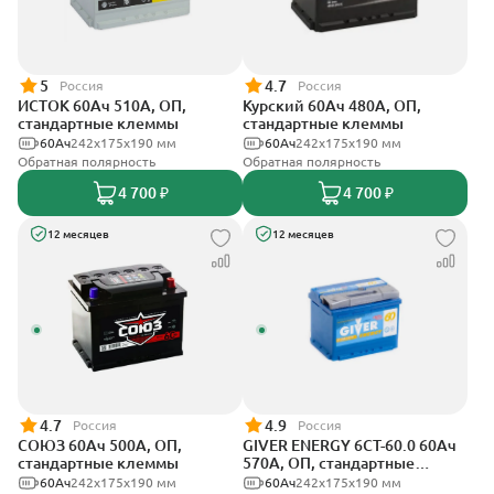
5
4.7
Россия
Россия
ИСТОК 60Ач 510А, ОП,
Курский 60Ач 480А, ОП,
стандартные клеммы
стандартные клеммы
60Ач
242x175x190 мм
60Ач
242x175x190 мм
Обратная полярность
Обратная полярность
4 700 ₽
4 700 ₽
12 месяцев
12 месяцев
4.7
4.9
Россия
Россия
СОЮЗ 60Ач 500А, ОП,
GIVER ENERGY 6СТ-60.0 60Ач
стандартные клеммы
570А, ОП, стандартные
клеммы
60Ач
242x175x190 мм
60Ач
242х175х190 мм