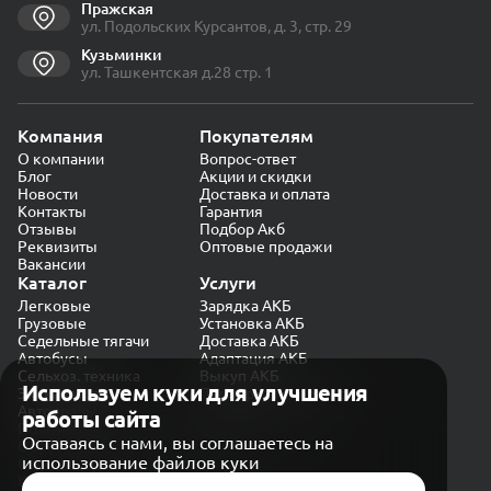
Пражская
ул. Подольских Курсантов, д. 3, стр. 29
Кузьминки
ул. Ташкентская д.28 стр. 1
Компания
Покупателям
О компании
Вопрос-ответ
Блог
Акции и скидки
Новости
Доставка и оплата
Контакты
Гарантия
Отзывы
Подбор Акб
Реквизиты
Оптовые продажи
Вакансии
Каталог
Услуги
Легковые
Зарядка АКБ
Грузовые
Установка АКБ
Седельные тягачи
Доставка АКБ
Автобусы
Адаптация АКБ
Сельхоз. техника
Выкуп АКБ
Используем куки для улучшения
Экскаваторы
Проверка генератора
Автокраны
работы сайта
Политика конфиденциальности
Оставаясь с нами, вы соглашаетесь на
Обработка персональных данных
использование файлов куки
Согласие на обработку в «Яндекс.Метрика»
Карта сайта