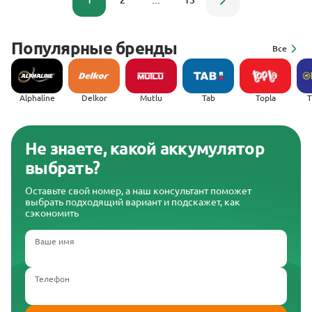
1
2
...
13
Популярные бренды
Все
Alphaline
Delkor
Mutlu
Tab
Topla
(
Не знаете, какой аккумулятор
выбрать?
Оставьте свой номер, а наш консультант поможет
выбрать подходящий вариант и подскажет, как
сэкономить
Ваше имя
Телефон