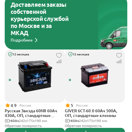
Доставляем заказы
собственной
курьерской службой
по Москве и за
МКАД
Подробнее
12 месяцев
12 месяцев
4.9
5
Россия
Россия
Русская Звезда 60NR 60Ач
GIVER 6СТ-60.0 60Ач 500А,
430А, ОП, стандартные
ОП, стандартные клеммы
клеммы
60Ач
242x175x190 мм
60Ач
242х175х190 мм
Обратная полярность
Обратная полярность