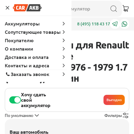
Аккумуляторы
Адреса
8 (495) 118 43 17
Сопутствующие товары
Покупателю
Аккумуляторы для Renault
О компании
17 1 поколение
Доставка и оплата
[рестайлинг] 1976 - 1979 1.7
Контакты и адреса
Заказать звонок
(109 л.с.), бензин
Хочу сдать
свой
Выгодно
аккумулятор
По умолчанию
Фильтры
Ваш автомобиль