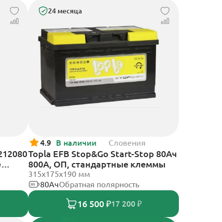
24 месяца
4.9
В наличии
Словения
212080
Topla EFB Stop&Go Start-Stop 80Ач
е
800А, ОП, стандартные клеммы
315x175x190 мм
80Ач
Обратная полярность
16 500 ₽
17 200 ₽