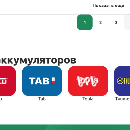
Показать ещё
1
2
3
u
Tab
Topla
Tyume