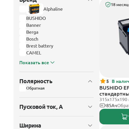
18 месяц
Alphaline
BUSHIDO
Banner
Berga
Bosch
Brest battery
CAMEL
Показать все
Полярность
5
В нали
BUSHIDO EF
Обратная
стандартн
315x175x190
85Ач
Обра
Пусковой ток, А
Ширина