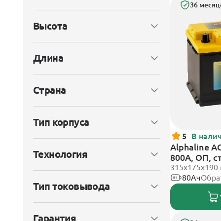
36 месяц
Высота
Длина
Страна
Тип корпуса
5
В нали
Alphaline A
Технология
800А, ОП, 
315х175х190
80Ач
Обра
Тип токовывода
Гарантия