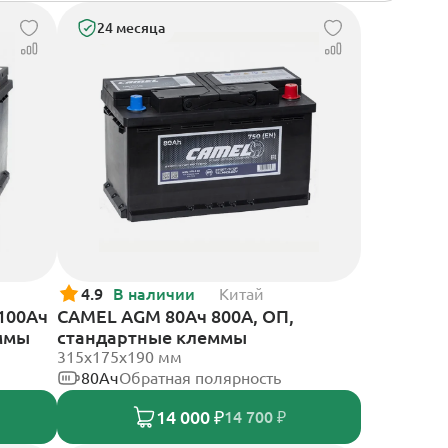
24 месяца
4.9
В наличии
Китай
 100Ач
CAMEL AGM 80Ач 800А, ОП,
еммы
стандартные клеммы
315x175x190 мм
80Ач
Обратная полярность
14 000 ₽
14 700 ₽