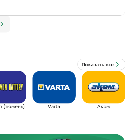
n (тюмень)
Varta
Аком