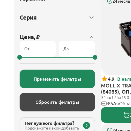
24 месяц
Серия
Цена, ₽
Применить фильтры
4.9
В нал
MOLL X-TRA
(84085), О
315x175x190
Сбросить фильтры
85Ач
Обра
Нет нужного фильтра?
Подскажите какой добавить
24 месяц