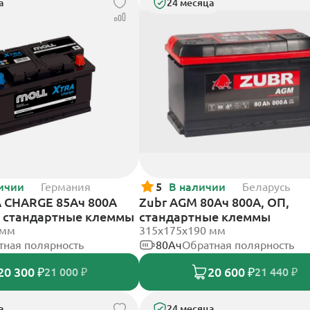
а
24 месяца
ичии
Германия
5
В наличии
Беларусь
 CHARGE 85Ач 800А
Zubr AGM 80Ач 800А, ОП,
П, стандартные клеммы
стандартные клеммы
 мм
315x175x190 мм
тная полярность
80Ач
Обратная полярность
20 300 ₽
20 600 ₽
21 000 ₽
21 440 ₽
а
24 месяца