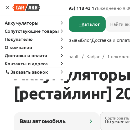
Адреса магазинов
8 (495) 118 43 17
Ежедневно 9:0
Аккумуляторы
Каталог
Сопутствующие товары
Покупателю
Услуги
Вопрос-ответ
Отзывы
Блог
Доставка и оплат
О компании
Доставка и оплата
Главная
Каталог
Renault
Kadjar
1 поколен
Контакты и адреса
Аккумуляторы 
Заказать звонок
[рестайлинг] 201
Сортировать
Ваш автомобиль