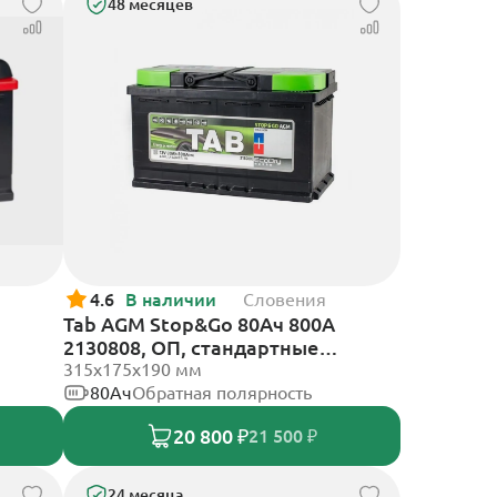
48 месяцев
4.6
В наличии
Словения
Tab AGM Stop&Go 80Ач 800А
2130808, ОП, стандартные
клеммы
315x175x190 мм
80Ач
Обратная полярность
20 800 ₽
21 500 ₽
24 месяца