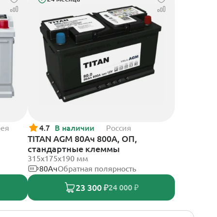
рея
4.7
В наличии
Россия
TITAN AGM 80Ач 800А, ОП,
стандартные клеммы
315x175x190 мм
80Ач
Обратная полярность
23 300 ₽
24 000 ₽