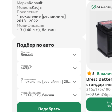
Марка
Renault
Модель
Kadjar
24 месяц
Поколение
1 поколение [рестайлинг]
2018 - 2022
Модификация
1.3 (140 л.с.), бензин
Подбор по авто
Марка
Модель
5
В нали
Brest Batte
Поколение
стандартн
315x175x190
Модификация
83Ач
Обра
Подобрать