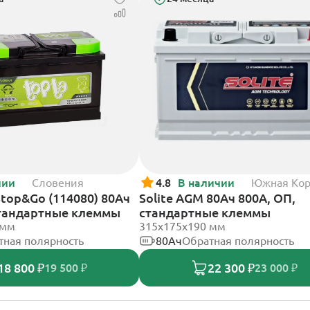
чии
Словения
4.8
В наличии
Южная Ко
Stop&Go (114080) 80Ач
Solite AGM 80Ач 800А, ОП,
стандартные клеммы
стандартные клеммы
 мм
315x175x190 мм
тная полярность
80Ач
Обратная полярность
18 800 ₽
22 300 ₽
19 500 ₽
23 000 ₽