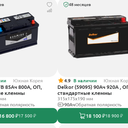
ев
48 месяцев
чии
Южная Корея
4.9
В наличии
Южная Ко
B 85Ач 800А, ОП,
Delkor (59095) 90Ач 920А , О
ые клеммы
стандартные клеммы
 мм
315x175x190 мм
тная полярность
90Ач
Обратная полярность
16 800 ₽
18 100 ₽
17 500 ₽
18 900 ₽