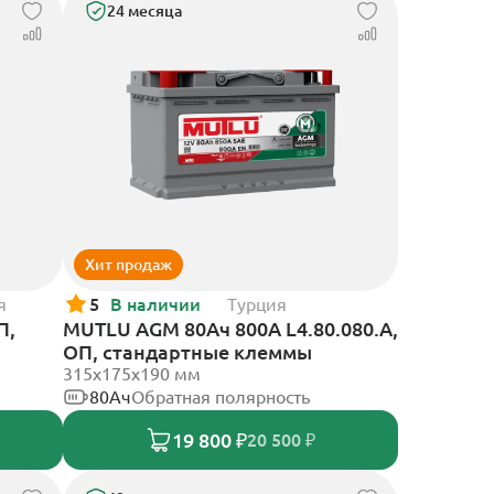
24 месяца
Хит продаж
я
5
В наличии
Турция
П,
MUTLU AGM 80Ач 800A L4.80.080.A,
ОП, стандартные клеммы
315x175x190 мм
80Ач
Обратная полярность
19 800 ₽
20 500 ₽