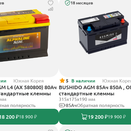
ев
18 месяцев
чии
Южная Корея
5
В наличии
Южная Коре
GM L4 (AX 580800) 80Ач
BUSHIDO AGM 85Ач 850А , О
стандартные клеммы
стандартные клеммы
 мм
315x175x190 мм
тная полярность
85Ач
Обратная полярность
18 200 ₽
19 200 ₽
18 900 ₽
19 900 ₽