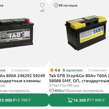
ев
48 месяцев
чии
Словения
4.6
В наличии
Словения
2Ач 800А 246292 59249
Tab EFB Stop&Go 80Ач 760А 
тандартные клеммы
58088 SMF, ОП, стандартны
 мм
клеммы
315x175x190 мм
тная полярность
80Ач
Обратная полярность
15 000 ₽
16 300 ₽
15 700 ₽
17 000 ₽