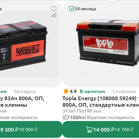
а
24 месяца
чии
Беларусь
4.9
В наличии
Словения
ry 83Ач 800А, ОП,
Topla Energy (108000 59249)
ые клеммы
800А, ОП, стандартные кл
 мм
315x175x190 мм
тная полярность
100Ач
Обратная полярность
9 300 ₽
14 000 ₽
10 000 ₽
14 700 ₽