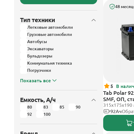
48 месяц
Тип техники
Легковые автомобили
Грузовые автомобили
Автобусы
Экскаваторы
Бульдозеры
Коммунальня техника
Погрузчики
Показать все
5
В нали
Tab Polar 9
SMF, ОП, с
Емкость, А/ч
315x175x190
80
83
85
90
92Ач
Обра
92
100
Бренд