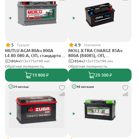
5
4.9
Турция
Германия
MUTLU AGM 80Ач 800A
MOLL X-TRA CHARGE 85Ач
L4.80.080.A, ОП, стандартные
800А (84085), ОП,
клеммы
стандартные клеммы
80Ач
315x175x190 мм
85Ач
315x175x190 мм
Обратная полярность
Обратная полярность
19 800 ₽
20 300 ₽
24 месяца
48 месяцев