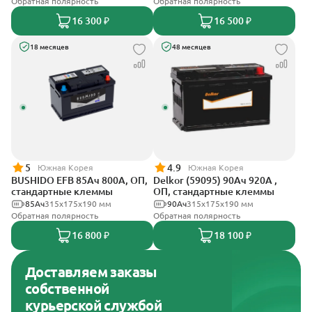
Обратная полярность
Обратная полярность
16 300 ₽
16 500 ₽
18 месяцев
48 месяцев
5
4.9
Южная Корея
Южная Корея
BUSHIDO EFB 85Ач 800А, ОП,
Delkor (59095) 90Ач 920А ,
стандартные клеммы
ОП, стандартные клеммы
85Ач
315x175x190 мм
90Ач
315x175x190 мм
Обратная полярность
Обратная полярность
16 800 ₽
18 100 ₽
Доставляем заказы
собственной
курьерской службой