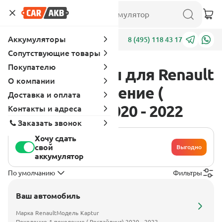
Аккумуляторы
Адреса
8 (495) 118 43 17
Сопутствующие товары
Покупателю
Аккумуляторы для Renault
О компании
Kaptur 1 поколение (
Доставка и оплата
Рестайлинг) 2020 - 2022
Контакты и адреса
Заказать звонок
Хочу сдать
свой
Выгодно
аккумулятор
По умолчанию
Фильтры
Ваш автомобиль
Марка
Renault
Модель
Kaptur
Поколение
1 поколение ( Рестайлинг) 2020 - 2022