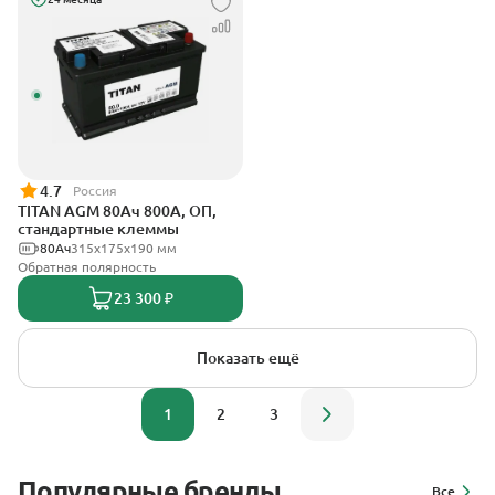
4.7
Россия
TITAN AGM 80Ач 800А, ОП,
стандартные клеммы
80Ач
315x175x190 мм
Обратная полярность
23 300 ₽
Показать ещё
1
2
3
Популярные бренды
Все