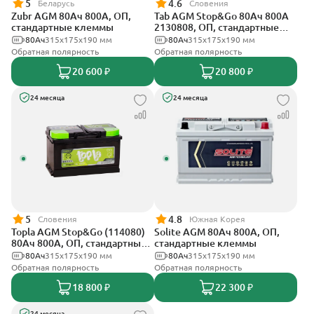
5
4.6
Беларусь
Словения
Zubr AGM 80Ач 800А, ОП,
Tab AGM Stop&Go 80Ач 800А
стандартные клеммы
2130808, ОП, стандартные
клеммы
80Ач
315x175x190 мм
80Ач
315x175x190 мм
Обратная полярность
Обратная полярность
20 600 ₽
20 800 ₽
24 месяца
24 месяца
5
4.8
Словения
Южная Корея
Topla AGM Stop&Go (114080)
Solite AGM 80Ач 800А, ОП,
80Ач 800А, ОП, стандартные
стандартные клеммы
клеммы
80Ач
315x175x190 мм
80Ач
315x175x190 мм
Обратная полярность
Обратная полярность
18 800 ₽
22 300 ₽
24 месяца