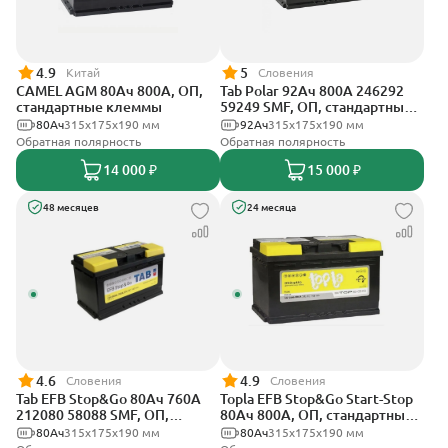
4.9
5
Китай
Словения
CAMEL AGM 80Ач 800А, ОП,
Tab Polar 92Ач 800А 246292
стандартные клеммы
59249 SMF, ОП, стандартные
клеммы
80Ач
315x175x190 мм
92Ач
315x175x190 мм
Обратная полярность
Обратная полярность
14 000 ₽
15 000 ₽
48 месяцев
24 месяца
4.6
4.9
Словения
Словения
Tab EFB Stop&Go 80Ач 760А
Topla EFB Stop&Go Start-Stop
212080 58088 SMF, ОП,
80Ач 800А, ОП, стандартные
стандартные клеммы
клеммы
80Ач
315x175x190 мм
80Ач
315x175x190 мм