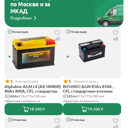
по Москве и за
МКАД
Подробнее
36 месяцев
18 месяцев
5
5
Южная Корея
Южная Корея
Alphaline AGM L4 (AX 580800)
BUSHIDO AGM 85Ач 850А ,
80Ач 800А, ОП, стандартные
ОП, стандартные клеммы
клеммы
80Ач
315х175х190 мм
85Ач
315x175x190 мм
Обратная полярность
Обратная полярность
18 200 ₽
19 200 ₽
24 месяца
24 месяца