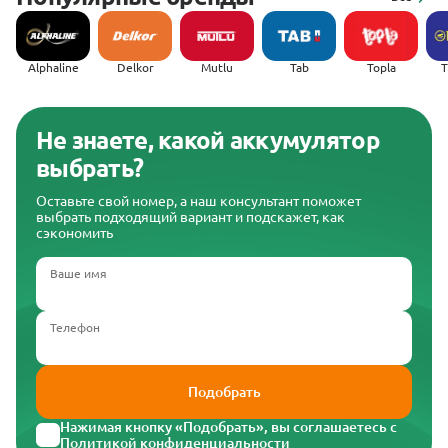
Alphaline
Delkor
Mutlu
Tab
Topla
(
Не знаете, какой аккумулятор
выбрать?
Оставьте свой номер, а наш консультант поможет
выбрать подходящий вариант и подскажет, как
сэкономить
Ваше имя
Телефон
Подобрать
Нажимая кнопку «Подобрать», вы соглашаетесь с
Политикой конфиденциальности