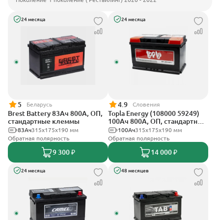
24 месяца
24 месяца
5
4.9
Беларусь
Словения
Brest Battery 83Ач 800А, ОП,
Topla Energy (108000 59249)
стандартные клеммы
100Ач 800А, ОП, стандартные
клеммы
83Ач
315x175x190 мм
100Ач
315x175x190 мм
Обратная полярность
Обратная полярность
9 300 ₽
14 000 ₽
24 месяца
48 месяцев