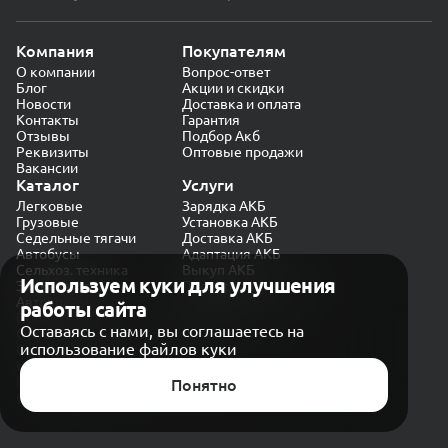
Компания
Покупателям
О компании
Вопрос-ответ
Блог
Акции и скидки
Новости
Доставка и оплата
Контакты
Гарантия
Отзывы
Подбор Акб
Реквизиты
Оптовые продажи
Вакансии
Каталог
Услуги
Легковые
Зарядка АКБ
Грузовые
Установка АКБ
Седельные тягачи
Доставка АКБ
Автобусы
Адаптация АКБ
Сельхоз. техника
Выкуп АКБ
Используем куки для улучшения
Экскаваторы
Проверка генератора
Автокраны
работы сайта
Политика конфиденциальности
Оставаясь с нами, вы соглашаетесь на
Обработка персональных данных
использование файлов куки
Согласие на обработку в «Яндекс.Метрика»
Карта сайта
Публичная оферта
Понятно
© CARAKB 2026. Все права защищены