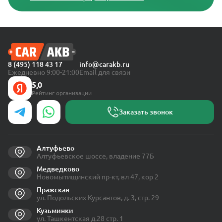
8 (495) 118 43 17
info@carakb.ru
Ежедневно 9:00-21:00
Email для связи
5,0
Рейтинг организации
Заказать звонок
Алтуфьево
Алтуфьевское шоссе, владение 77Б
Медведково
Новомытищинский пр-кт, вл 47, кор 2
Пражская
ул. Подольских Курсантов, д. 3, стр. 29
Кузьминки
ул. Ташкентская д.28 стр. 1