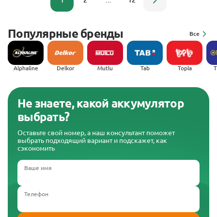
1
2
...
12
Популярные бренды
Все
Alphaline
Delkor
Mutlu
Tab
Topla
(
Не знаете, какой аккумулятор
выбрать?
Оставьте свой номер, а наш консультант поможет
выбрать подходящий вариант и подскажет, как
сэкономить
Ваше имя
Телефон