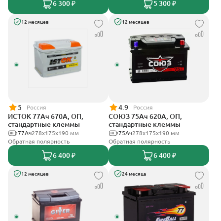
6 300 ₽
5 300 ₽
12 месяцев
12 месяцев
5
4.9
Россия
Россия
ИСТОК 77Ач 670А, ОП,
СОЮЗ 75Ач 620А, ОП,
стандартные клеммы
стандартные клеммы
77Ач
278x175x190 мм
75Ач
278x175x190 мм
Обратная полярность
Обратная полярность
6 400 ₽
6 400 ₽
12 месяцев
24 месяца