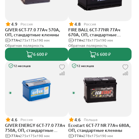
4.9
4.8
Россия
Россия
GIVER 6СТ-77.0 77Ач 570А,
FIRE BALL 6СТ-77NR 77Ач
ОП, стандартные клеммы
670А, ОП, стандартные
клеммы
77Ач
275х175х190 мм
77Ач
278x175x190 мм
Обратная полярность
Обратная полярность
6 600 ₽
6 600 ₽
12 месяцев
12 месяцев
4.6
4.6
Россия
Польша
GIVER ENERGY 6СТ-77.0 77Ач
Ecostart 6CT-77 NR 77Ач 680А,
750А, ОП, стандартные
ОП, стандартные клеммы
клеммы
77Ач
275х175х190 мм
77Ач
278x175x190 мм