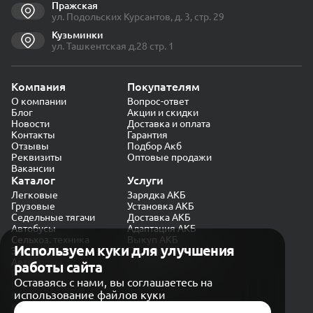
Пражская
ул. Подольских Курсантов, д. 3, стр. 29
Кузьминки
ул. Ташкентская д.28 стр. 1
Компания
Покупателям
О компании
Вопрос-ответ
Блог
Акции и скидки
Новости
Доставка и оплата
Контакты
Гарантия
Отзывы
Подбор Акб
Реквизиты
Оптовые продажи
Вакансии
Каталог
Услуги
Легковые
Зарядка АКБ
Грузовые
Установка АКБ
Седельные тягачи
Доставка АКБ
Автобусы
Адаптация АКБ
Сельхоз. техника
Выкуп АКБ
Используем куки для улучшения
Экскаваторы
Проверка генератора
Автокраны
работы сайта
Политика конфиденциальности
Оставаясь с нами, вы соглашаетесь на
Обработка персональных данных
использование файлов куки
Согласие на обработку в «Яндекс.Метрика»
Карта сайта