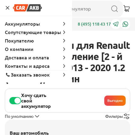
Аккумуляторы
Адреса
8 (495) 118 43 17
Сопутствующие товары
Покупателю
Аккумуляторы для Renault
О компании
Megane 3 поколение [2 - й
Доставка и оплата
рестайлинг] 2013 - 2020 1.2
Контакты и адреса
Заказать звонок
(116 л.с.), бензин
Хочу сдать
свой
Выгодно
аккумулятор
По умолчанию
Фильтры
Ваш автомобиль