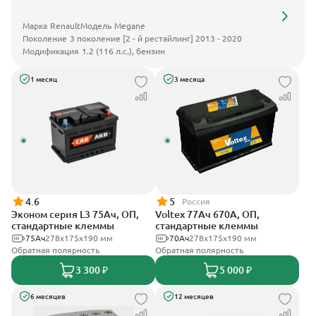
Марка
Renault
Модель
Megane
Поколение
3 поколение [2 - й рестайлинг] 2013 - 2020
Модификация
1.2 (116 л.с.), бензин
1 месяц
3 месяца
4.6
5
Россия
Эконом серия L3 75Ач, ОП,
Voltex 77Ач 670А, ОП,
стандартные клеммы
стандартные клеммы
75Ач
278х175х190 мм
70Ач
278х175х190 мм
Обратная полярность
Обратная полярность
3 300 ₽
5 000 ₽
6 месяцев
12 месяцев