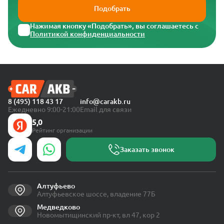
Подобрать
Нажимая кнопку «Подобрать», вы соглашаетесь с
Политикой конфиденциальности
8 (495) 118 43 17
info@carakb.ru
Ежедневно 9:00-21:00
Email для связи
5,0
Рейтинг организации
Заказать звонок
Алтуфьево
Алтуфьевское шоссе, владение 77Б
Медведково
Новомытищинский пр-кт, вл 47, кор 2