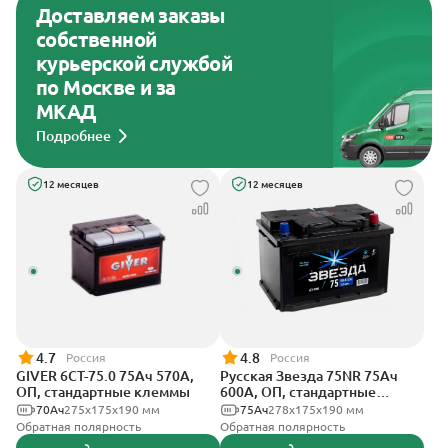
Доставляем заказы
собственной
курьерской службой
по Москве и за
МКАД
Подробнее
12 месяцев
12 месяцев
4.7
4.8
Россия
Россия
GIVER 6СТ-75.0 75Ач 570А,
Русская Звезда 75NR 75Ач
ОП, стандартные клеммы
600А, ОП, стандартные
клеммы
70Ач
275х175х190 мм
75Ач
278x175x190 мм
Обратная полярность
Обратная полярность