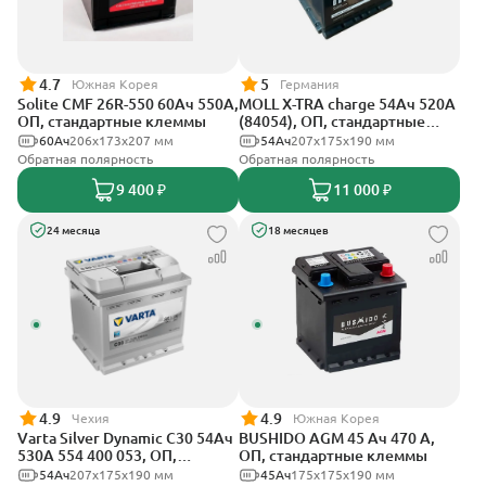
4.7
5
Южная Корея
Германия
Solite CMF 26R-550 60Ач 550А,
MOLL X-TRA charge 54Ач 520А
ОП, стандартные клеммы
(84054), ОП, стандартные
клеммы
60Ач
206x173x207 мм
54Ач
207x175x190 мм
Обратная полярность
Обратная полярность
9 400 ₽
11 000 ₽
24 месяца
18 месяцев
4.9
4.9
Чехия
Южная Корея
Varta Silver Dynamic C30 54Ач
BUSHIDO AGM 45 Ач 470 А,
530А 554 400 053, ОП,
ОП, стандартные клеммы
стандартные клеммы
54Ач
207х175х190 мм
45Ач
175x175x190 мм