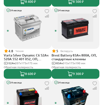
8 400 ₽
8 500 ₽
24 месяца
24 месяца
4.8
5
Чехия
Беларусь
Varta Silver Dynamic C6 52Ач
Brest Battery 83Ач 800А, ОП,
520А 552 401 052, ОП,
стандартные клеммы
стандартные клеммы
52Ач
207х175х175 мм
83Ач
315x175x190 мм
Обратная полярность
Обратная полярность
8 600 ₽
9 300 ₽
24 месяца
24 месяца