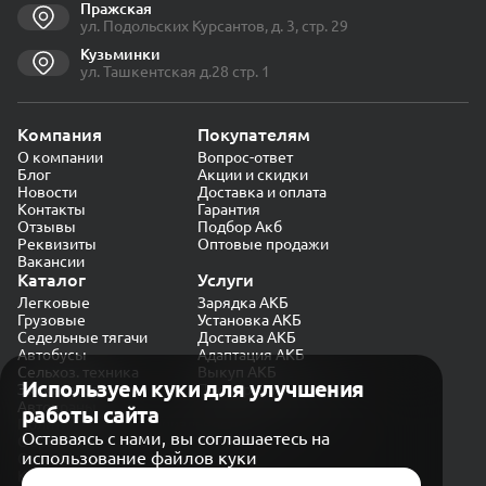
Пражская
ул. Подольских Курсантов, д. 3, стр. 29
Кузьминки
ул. Ташкентская д.28 стр. 1
Компания
Покупателям
О компании
Вопрос-ответ
Блог
Акции и скидки
Новости
Доставка и оплата
Контакты
Гарантия
Отзывы
Подбор Акб
Реквизиты
Оптовые продажи
Вакансии
Каталог
Услуги
Легковые
Зарядка АКБ
Грузовые
Установка АКБ
Седельные тягачи
Доставка АКБ
Автобусы
Адаптация АКБ
Сельхоз. техника
Выкуп АКБ
Используем куки для улучшения
Экскаваторы
Проверка генератора
Автокраны
работы сайта
Политика конфиденциальности
Оставаясь с нами, вы соглашаетесь на
Обработка персональных данных
использование файлов куки
Согласие на обработку в «Яндекс.Метрика»
Карта сайта