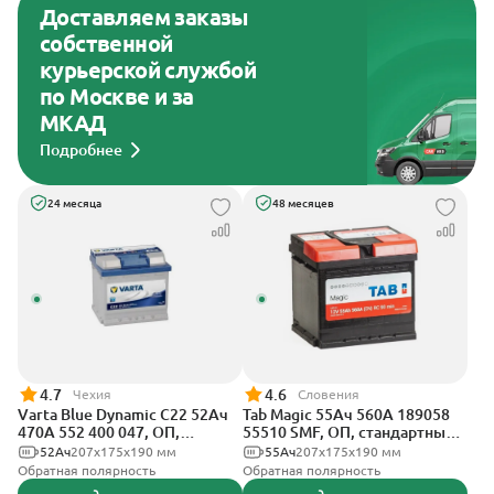
Доставляем заказы
собственной
курьерской службой
по Москве и за
МКАД
Подробнее
24 месяца
48 месяцев
4.7
4.6
Чехия
Словения
Varta Blue Dynamic C22 52Ач
Tab Magic 55Ач 560А 189058
470А 552 400 047, ОП,
55510 SMF, ОП, стандартные
стандартные клеммы
клеммы
52Ач
207х175х190 мм
55Ач
207x175x190 мм
Обратная полярность
Обратная полярность