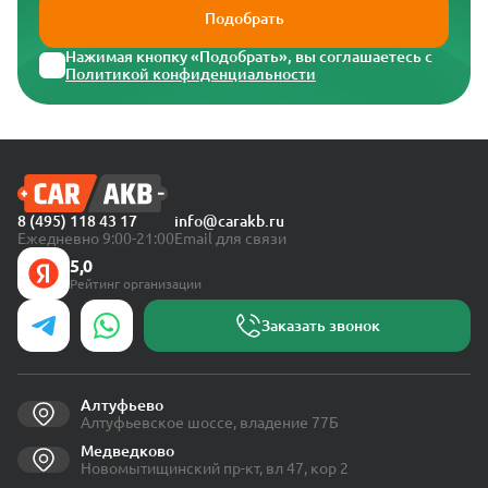
Подобрать
Нажимая кнопку «Подобрать», вы соглашаетесь с
Политикой конфиденциальности
8 (495) 118 43 17
info@carakb.ru
Ежедневно 9:00-21:00
Email для связи
5,0
Рейтинг организации
Заказать звонок
Алтуфьево
Алтуфьевское шоссе, владение 77Б
Медведково
Новомытищинский пр-кт, вл 47, кор 2