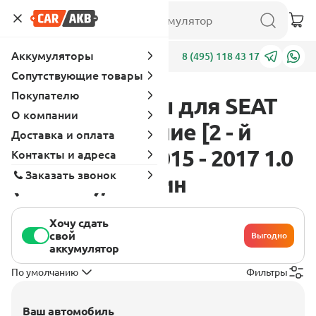
Аккумуляторы
Адреса
8 (495) 118 43 17
Сопутствующие товары
Покупателю
Аккумуляторы для SEAT
О компании
Ibiza 4 поколение [2 - й
Доставка и оплата
рестайлинг] 2015 - 2017 1.0
Контакты и адреса
Заказать звонок
(110 л.с.), бензин
Хочу сдать
свой
Выгодно
аккумулятор
По умолчанию
Фильтры
Ваш автомобиль