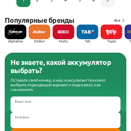
1
2
3
4
5
6
Популярные бренды
Все
Alphaline
Delkor
Mutlu
Tab
Topla
(
Не знаете, какой аккумулятор
выбрать?
Оставьте свой номер, а наш консультант поможет
выбрать подходящий вариант и подскажет, как
сэкономить
Ваше имя
Телефон