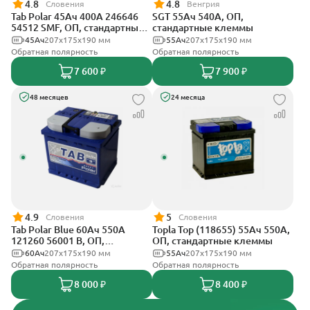
4.8
4.8
Словения
Венгрия
Tab Polar 45Ач 400А 246646
SGT 55Ач 540А, ОП,
54512 SMF, ОП, стандартные
стандартные клеммы
клеммы
45Ач
207x175x190 мм
55Ач
207x175x190 мм
Обратная полярность
Обратная полярность
7 600 ₽
7 900 ₽
48 месяцев
24 месяца
4.9
5
Словения
Словения
Tab Polar Blue 60Ач 550А
Topla Top (118655) 55Ач 550А,
121260 56001 B, ОП,
ОП, стандартные клеммы
стандартные клеммы
60Ач
207x175x190 мм
55Ач
207x175x190 мм
Обратная полярность
Обратная полярность
8 000 ₽
8 400 ₽