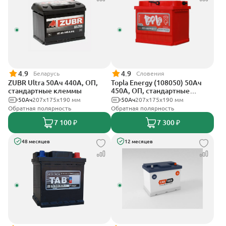
4.9
4.9
Беларусь
Словения
ZUBR Ultra 50Ач 440А, ОП,
Topla Energy (108050) 50Ач
стандартные клеммы
450А, ОП, стандартные
клеммы
50Ач
207x175x190 мм
50Ач
207x175x190 мм
Обратная полярность
Обратная полярность
7 100 ₽
7 300 ₽
48 месяцев
12 месяцев