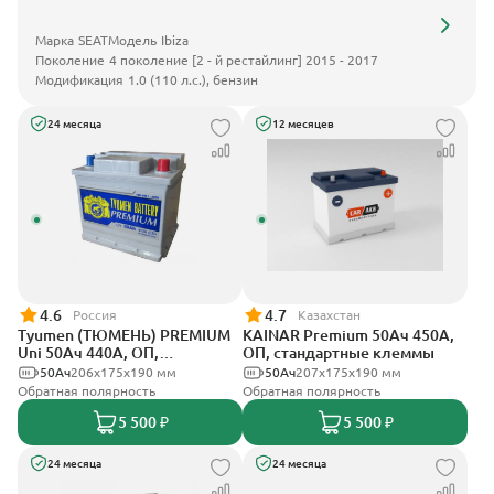
Марка
SEAT
Модель
Ibiza
Поколение
4 поколение [2 - й рестайлинг] 2015 - 2017
Модификация
1.0 (110 л.с.), бензин
24 месяца
12 месяцев
4.6
4.7
Россия
Казахстан
Tyumen (ТЮМЕНЬ) PREMIUM
KAINAR Premium 50Ач 450А,
Uni 50Ач 440А, ОП,
ОП, стандартные клеммы
стандартные клеммы
50Ач
206х175х190 мм
50Ач
207x175x190 мм
Обратная полярность
Обратная полярность
5 500 ₽
5 500 ₽
24 месяца
24 месяца