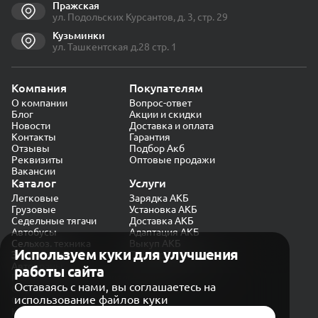
Пражская
ул. Подольских Курсантов, д. 3, стр. 29
Кузьминки
ул. Ташкентская д.28 стр. 1
Компания
Покупателям
О компании
Вопрос-ответ
Блог
Акции и скидки
Новости
Доставка и оплата
Контакты
Гарантия
Отзывы
Подбор Акб
Реквизиты
Оптовые продажи
Вакансии
Каталог
Услуги
Легковые
Зарядка АКБ
Грузовые
Установка АКБ
Седельные тягачи
Доставка АКБ
Автобусы
Адаптация АКБ
Сельхоз. техника
Выкуп АКБ
Используем куки для улучшения
Экскаваторы
Проверка генератора
Автокраны
работы сайта
Политика конфиденциальности
Оставаясь с нами, вы соглашаетесь на
Обработка персональных данных
использование файлов куки
Согласие на обработку в «Яндекс.Метрика»
Карта сайта