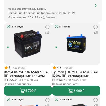
Марка
Subaru
Модель
Legacy
Поколение
4 поколение [рестайлинг] 2006 - 2009
Модификация
2.5 (173 л.с.), бензин
12 месяцев
24 месяца
5
4.6
Казахстан
Россия
Bars Asia 75D23R 65Ач 560А,
Tyumen (ТЮМЕНЬ) Asia 60Ач
ПП, стандартные клеммы
520А, ПП, стандартные
клеммы
65Ач
236х175х220 мм
60Ач
230х173х220 мм
Прямая полярность
Прямая полярность
6 700 ₽
6 900 ₽
12 месяцев
12 месяцев