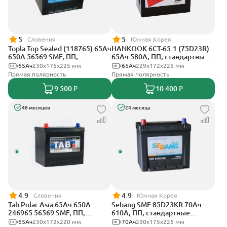
5
5
Словения
Южная Корея
Topla Top Sealed (118765) 65Ач
HANKOOK 6СТ-65.1 (75D23R)
650А 56569 SMF, ПП,
65Ач 580А, ПП, стандартные
стандартные клеммы
клеммы
65Ач
230x175x225 мм
65Ач
229х172х225 мм
Прямая полярность
Прямая полярность
9 500 ₽
10 400 ₽
48 месяцев
24 месяца
4.9
4.9
Словения
Южная Корея
Tab Polar Asia 65Ач 650А
Sebang SMF 85D23KR 70Ач
246965 56569 SMF, ПП,
610А, ПП, стандартные
стандартные клеммы
клеммы
65Ач
230х172х220 мм
70Ач
230х175х225 мм