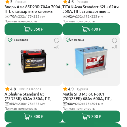
5
4.6
Россия
Россия
Зверь Asia 85D23R 70Ач 700А,
TITAN Asia Standart 62L+ 62Ач
ПП, стандартные клеммы
550А, ПП, стандартные
клеммы
70Ач
232x175x225 мм
62Ач
232x173x225 мм
Прямая полярность
Прямая полярность
8 350 ₽
8 400 ₽
18 месяцев
24 месяца
4.8
4.9
Южная Корея
Турция
Alphaline Standard 65
Mutlu SFB M3 6СТ-68.1
(75D23R) 65Ач 580А, ПП,
(70D23FR) 68Ач 600А, ПП,
стандартные клеммы
стандартные клеммы
65Ач
230x175x225 мм
68Ач
232х175х204 мм
Прямая полярность
Прямая полярность
8 800 ₽
9 200 ₽