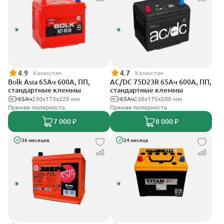
4.9
4.7
Казахстан
Казахстан
Bolk Asia 65Ач 600А, ПП,
AC/DC 75D23R 65Ач 600А, ПП,
стандартные клеммы
стандартные клеммы
65Ач
230x173x220 мм
65Ач
230x175x200 мм
Прямая полярность
Прямая полярность
7 000 ₽
8 000 ₽
36 месяцев
24 месяца