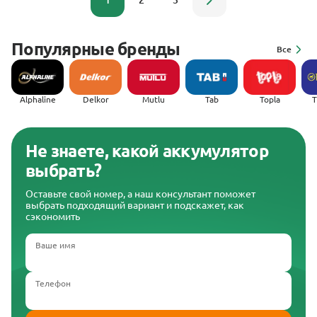
1
2
3
Популярные бренды
Все
Alphaline
Delkor
Mutlu
Tab
Topla
(
Не знаете, какой аккумулятор
выбрать?
Оставьте свой номер, а наш консультант поможет
выбрать подходящий вариант и подскажет, как
сэкономить
Ваше имя
Телефон