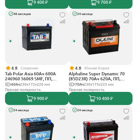
9 400 ₽
9 700 ₽
48 месяцев
24 месяца
4.8
4.8
Словения
Южная Корея
Tab Polar Asia 60Ач 600А
Alphaline Super Dynamic 70
246960 56069 SMF, ПП,
(85D23R) 70Ач 620А, ПП,
стандартные клеммы
стандартные клеммы
60Ач
230x172x220 мм
70Ач
230х175х225 мм
Прямая полярность
Прямая полярность
9 900 ₽
10 400 ₽
24 месяца
24 месяца