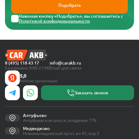
Подобрать
Нажимая кнопку «Подобрать», вы соглашаетесь с
Политикой конфиденциальности
8 (495) 118 43 17
info@carakb.ru
Ежедневно 9:00-21:00
Email для связи
5,0
Рейтинг организации
Заказать звонок
Алтуфьево
Алтуфьевское шоссе, владение 77Б
Медведково
Новомытищинский пр-кт, вл 47, кор 2