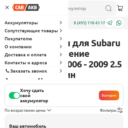
Аккумуляторы
Адреса
8 (495) 118 43 17
Сопутствующие товары
Покупателю
Аккумуляторы для Subaru
О компании
Legacy 4 поколение
Доставка и оплата
[рестайлинг] 2006 - 2009 2.5
Контакты и адреса
Заказать звонок
(173 л.с.), бензин
Хочу сдать
свой
Выгодно
аккумулятор
По возрастанию цены
Фильтры
Ваш автомобиль