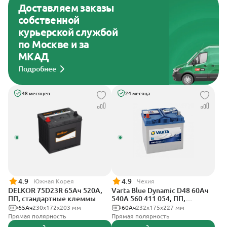
Доставляем заказы
собственной
курьерской службой
по Москве и за
МКАД
Подробнее
48 месяцев
24 месяца
4.9
4.9
Южная Корея
Чехия
DELKOR 75D23R 65Ач 520А,
Varta Blue Dynamic D48 60Ач
ПП, стандартные клеммы
540А 560 411 054, ПП,
стандартные клеммы
65Ач
230х172х203 мм
60Ач
232х175х227 мм
Прямая полярность
Прямая полярность