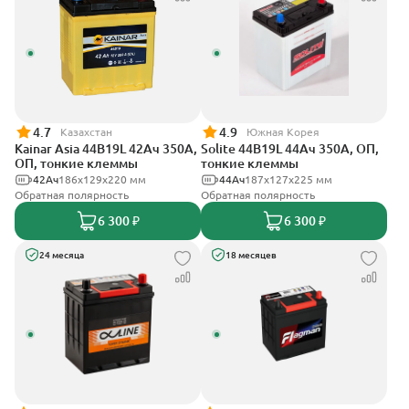
4.7
4.9
Казахстан
Южная Корея
Kainar Asia 44B19L 42Ач 350А,
Solite 44B19L 44Ач 350А, ОП,
ОП, тонкие клеммы
тонкие клеммы
42Ач
186х129х220 мм
44Ач
187x127x225 мм
Обратная полярность
Обратная полярность
6 300 ₽
6 300 ₽
24 месяца
18 месяцев