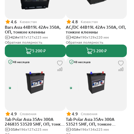
4.6
4.8
Казахстан
Казахстан
Bars Asia 44B19L 42Ач 350А,
AC/DC 44B19L 42Ач 350А, ОП,
ОП, тонкие клеммы
тонкие клеммы
42Ач
187x127x225 мм
42Ач
190x129x220 мм
Обратная полярность
Обратная полярность
5 200 ₽
5 200 ₽
48 месяцев
48 месяцев
4.9
4.9
Словения
Словения
Tab Polar Asia 35Ач 300А
Tab Polar Asia 35Ач 300А
246835 53520 SMF, ОП, тонкие
53521 SMF, ОП, тонкие
клеммы
клеммы
35Ач
196x127x225 мм
35Ач
196x134x225 мм