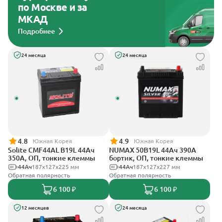
по Москве и за
МКАД
Подробнее
24 месяца
24 месяца
4.8
4.9
Южная Корея
Южная Корея
Solite CMF44AL B19L 44Ач
NUMAX 50B19L 44Ач 390А
350А, ОП, тонкие клеммы
бортик, ОП, тонкие клеммы
44Ач
187x127x225 мм
44Ач
187х127х227 мм
Обратная полярность
Обратная полярность
6 100 ₽
6 100 ₽
12 месяцев
24 месяца