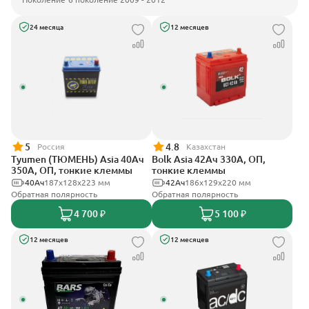
24 месяца
12 месяцев
5
4.8
Россия
Казахстан
Tyumen (ТЮМЕНЬ) Asia 40Ач
Bolk Asia 42Ач 330А, ОП,
350А, ОП, тонкие клеммы
тонкие клеммы
40Ач
187х128х223 мм
42Ач
186х129х220 мм
Обратная полярность
Обратная полярность
4 700 ₽
5 100 ₽
12 месяцев
12 месяцев