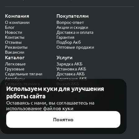
Компания
Покупателям
О компании
Вопрос-ответ
Блог
Акции и скидки
Новости
Доставка и оплата
Контакты
Гарантия
Отзывы
Подбор Акб
Реквизиты
Оптовые продажи
Вакансии
Каталог
Услуги
Легковые
Зарядка АКБ
Грузовые
Установка АКБ
Седельные тягачи
Доставка АКБ
Автобусы
Адаптация АКБ
Сельхоз. техника
Выкуп АКБ
Используем куки для улучшения
Экскаваторы
Проверка генератора
Автокраны
работы сайта
Политика конфиденциальности
Оставаясь с нами, вы соглашаетесь на
Обработка персональных данных
использование файлов куки
Согласие на обработку в «Яндекс.Метрика»
Карта сайта
Публичная оферта
Понятно
© CARAKB 2026. Все права защищены