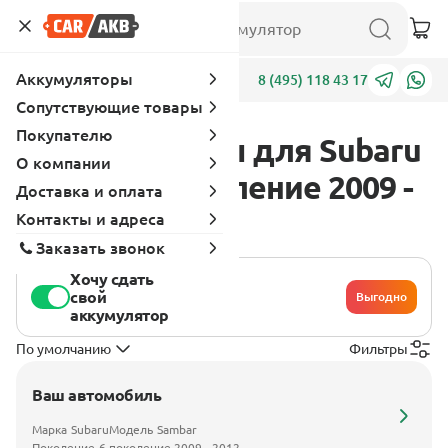
Аккумуляторы
Адреса
8 (495) 118 43 17
Сопутствующие товары
Покупателю
Аккумуляторы для Subaru
О компании
Sambar 6 поколение 2009 -
Доставка и оплата
2012
Контакты и адреса
Заказать звонок
Хочу сдать
свой
Выгодно
аккумулятор
По умолчанию
Фильтры
Ваш автомобиль
Марка
Subaru
Модель
Sambar
Поколение
6 поколение 2009 - 2012