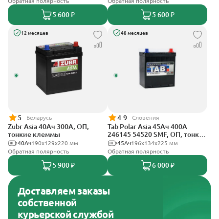
Обратная полярность
Обратная полярность
5 600 ₽
5 600 ₽
12 месяцев
48 месяцев
5
4.9
Беларусь
Словения
Zubr Asia 40Ач 300А, ОП,
Tab Polar Asia 45Ач 400А
тонкие клеммы
246145 54520 SMF, ОП, тонкие
клеммы
40Ач
190x129x220 мм
45Ач
196x134x225 мм
Обратная полярность
Обратная полярность
5 900 ₽
6 000 ₽
Доставляем заказы
собственной
курьерской службой