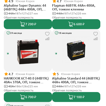
4.9
4.7
Южная Корея
Южная Корея
Alphaline Super Dynamic 44
Flagman 46B19L 44Ач 400А,
(46B19L) 44Ач 400А, ОП,
ОП, тонкие клеммы
тонкие клеммы
44Ач
187х127х227 мм
44Ач
187x127x220 мм
Обратная полярность
Обратная полярность
7 200 ₽
6 600 ₽
24 месяца
18 месяцев
4.7
5
Южная Корея
Южная Корея
HANKOOK 6СТ-40.0 (44B19L)
Alphaline Standard 44 (46B19L)
40Ач 370А, ОП, тонкие
44Ач 400А, ОП, тонкие
клеммы
клеммы
40Ач
186х126х225 мм
44Ач
187x127х220 мм
Обратная полярность
Обратная полярность
6 700 ₽
7 100 ₽
18 месяцев