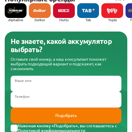
Alphaline
Delkor
Mutlu
Tab
Topla
(
Не знаете, какой аккумулятор
выбрать?
Оставьте свой номер, а наш консультант поможет
выбрать подходящий вариант и подскажет, как
сэкономить
Ваше имя
Телефон
Подобрать
Нажимая кнопку «Подобрать», вы соглашаетесь с
Политикой конфиденциальности