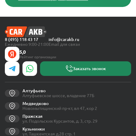
8 (495) 118 43 17
info@carakb.ru
Ежедневно 9:00-21:00
Email для связи
5,0
Рейтинг организации
Заказать звонок
Алтуфьево
Алтуфьевское шоссе, владение 77Б
Медведково
Новомытищинский пр-кт, вл 47, кор 2
Пражская
ул. Подольских Курсантов, д. 3, стр. 29
Кузьминки
ул. Ташкентская д.28 стр. 1