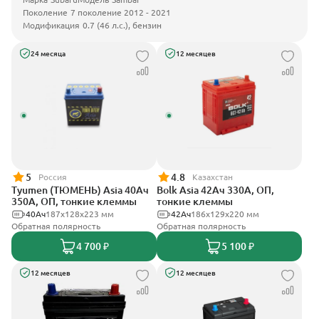
Поколение
7 поколение 2012 - 2021
Модификация
0.7 (46 л.с.), бензин
24 месяца
12 месяцев
5
4.8
Россия
Казахстан
Tyumen (ТЮМЕНЬ) Asia 40Ач
Bolk Asia 42Ач 330А, ОП,
350А, ОП, тонкие клеммы
тонкие клеммы
40Ач
187х128х223 мм
42Ач
186х129х220 мм
Обратная полярность
Обратная полярность
4 700 ₽
5 100 ₽
12 месяцев
12 месяцев