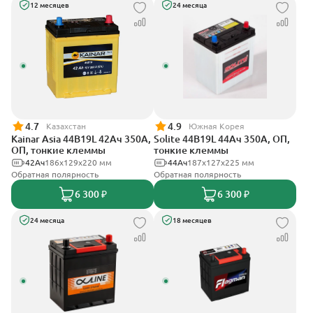
12 месяцев
24 месяца
4.7
4.9
Казахстан
Южная Корея
Kainar Asia 44B19L 42Ач 350А,
Solite 44B19L 44Ач 350А, ОП,
ОП, тонкие клеммы
тонкие клеммы
42Ач
186х129х220 мм
44Ач
187x127x225 мм
Обратная полярность
Обратная полярность
6 300 ₽
6 300 ₽
24 месяца
18 месяцев