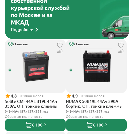
собственной
курьерской службой
по Москве и за
МКАД
Подробнее
24 месяца
24 месяца
4.8
4.9
Южная Корея
Южная Корея
Solite CMF44AL B19L 44Ач
NUMAX 50B19L 44Ач 390А
350А, ОП, тонкие клеммы
бортик, ОП, тонкие клеммы
44Ач
187x127x225 мм
44Ач
187х127х227 мм
Обратная полярность
Обратная полярность
6 100 ₽
6 100 ₽