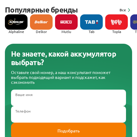
Популярные бренды
Все
Alphaline
Delkor
Mutlu
Tab
Topla
(
Не знаете, какой аккумулятор
выбрать?
Оставьте свой номер, а наш консультант поможет
выбрать подходящий вариант и подскажет, как
сэкономить
Ваше имя
Телефон
Подобрать