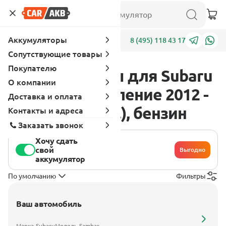
Аккумуляторы
Адреса
8 (495) 118 43 17
Сопутствующие товары
Покупателю
Аккумуляторы для Subaru
О компании
Sambar 7 поколение 2012 -
Доставка и оплата
2021 0.7 (46 л.с.), бензин
Контакты и адреса
Заказать звонок
Хочу сдать
свой
Выгодно
аккумулятор
По умолчанию
Фильтры
Ваш автомобиль
Марка
Subaru
Модель
Sambar