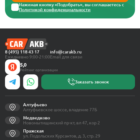
Нажимая кнопку «Подобрать», вы соглашаетесь с
Политикой конфиденциальности
8 (495) 118 43 17
info@carakb.ru
Ежедневно 9:00-21:00
Email для связи
5,0
Рейтинг организации
Заказать звонок
Алтуфьево
Алтуфьевское шоссе, владение 77Б
Медведково
Новомытищинский пр-кт, вл 47, кор 2
Пражская
ул. Подольских Курсантов, д. 3, стр. 29