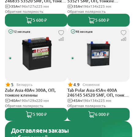
246835 53520 SMF, ОП, тонкие
53521 SMF, ОП, тонкие
клеммы
клеммы
35Ач
196x127x225 мм
35Ач
196x134x225 мм
Обратная полярность
Обратная полярность
5 600 ₽
5 600 ₽
12 месяцев
48 месяцев
5
4.9
Беларусь
Словения
Zubr Asia 40Ач 300А, ОП,
Tab Polar Asia 45Ач 400А
тонкие клеммы
246145 54520 SMF, ОП, тонкие
клеммы
40Ач
190x129x220 мм
45Ач
196x134x225 мм
Обратная полярность
Обратная полярность
5 900 ₽
6 000 ₽
Доставляем заказы