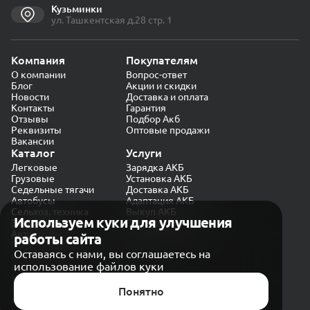
Кузьминки
ул. Ташкентская д.28 стр. 1
Компания
Покупателям
О компании
Вопрос-ответ
Блог
Акции и скидки
Новости
Доставка и оплата
Контакты
Гарантия
Отзывы
Подбор Акб
Реквизиты
Оптовые продажи
Вакансии
Каталог
Услуги
Легковые
Зарядка АКБ
Грузовые
Установка АКБ
Седельные тягачи
Доставка АКБ
Автобусы
Адаптация АКБ
Сельхоз. техника
Выкуп АКБ
Используем куки для улучшения
Экскаваторы
Проверка генератора
Автокраны
работы сайта
Политика конфиденциальности
Оставаясь с нами, вы соглашаетесь на
Обработка персональных данных
использование файлов куки
Согласие на обработку в «Яндекс.Метрика»
Карта сайта
Публичная оферта
Понятно
© CARAKB 2026. Все права защищены