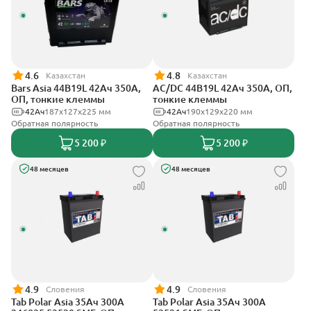
4.6
4.8
Казахстан
Казахстан
Bars Asia 44B19L 42Ач 350А,
AC/DC 44B19L 42Ач 350А, ОП,
ОП, тонкие клеммы
тонкие клеммы
42Ач
187x127x225 мм
42Ач
190x129x220 мм
Обратная полярность
Обратная полярность
5 200 ₽
5 200 ₽
48 месяцев
48 месяцев
4.9
4.9
Словения
Словения
Tab Polar Asia 35Ач 300А
Tab Polar Asia 35Ач 300А