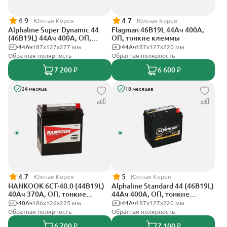
4.9
4.7
Южная Корея
Южная Корея
Alphaline Super Dynamic 44
Flagman 46B19L 44Ач 400А,
(46B19L) 44Ач 400А, ОП,
ОП, тонкие клеммы
тонкие клеммы
44Ач
187х127х227 мм
44Ач
187x127x220 мм
Обратная полярность
Обратная полярность
7 200 ₽
6 600 ₽
24 месяца
18 месяцев
4.7
5
Южная Корея
Южная Корея
HANKOOK 6СТ-40.0 (44B19L)
Alphaline Standard 44 (46B19L)
40Ач 370А, ОП, тонкие
44Ач 400А, ОП, тонкие
клеммы
клеммы
40Ач
186х126х225 мм
44Ач
187x127х220 мм
Обратная полярность
Обратная полярность
6 700 ₽
7 100 ₽