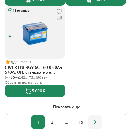
12 месяцев
4.9
Россия
GIVER ENERGY 6СТ-60.0 60Ач
570А, ОП, стандартные
клеммы
60Ач
242х175х190 мм
Обратная полярность
5 000 ₽
Показать ещё
1
2
...
15