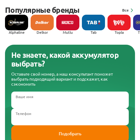
Популярные бренды
Все
Alphaline
Delkor
Mutlu
Tab
Topla
(
Не знаете, какой аккумулятор
выбрать?
Оставьте свой номер, а наш консультант поможет
выбрать подходящий вариант и подскажет, как
сэкономить
Ваше имя
Телефон
Подобрать