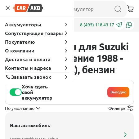
Аккумуляторы
Адреса
8 (495) 118 43 17
Сопутствующие товары
Покупателю
Аккумуляторы для Suzuki
О компании
Cultus 2 поколение 1988 -
Доставка и оплата
1998 1.3 (85 л.с.), бензин
Контакты и адреса
Заказать звонок
Хочу сдать
свой
Выгодно
аккумулятор
По умолчанию
Фильтры
Ваш автомобиль
Марка
Suzuki
Модель
Cultus