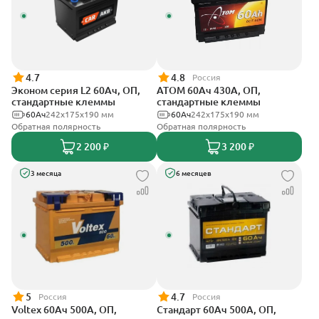
4.7
4.8
Россия
Эконом серия L2 60Ач, ОП,
АТОМ 60Ач 430А, ОП,
стандартные клеммы
стандартные клеммы
60Ач
242х175х190 мм
60Ач
242х175х190 мм
Обратная полярность
Обратная полярность
2 200 ₽
3 200 ₽
3 месяца
6 месяцев
5
4.7
Россия
Россия
Voltex 60Ач 500А, ОП,
Стандарт 60Ач 500А, ОП,