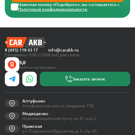
Нажимая кнопку «Подобрать», вы соглашаетесь с
Политикой конфиденциальности
8 (495) 118 43 17
info@carakb.ru
Ежедневно 9:00-21:00
Email для связи
5,0
Рейтинг организации
Заказать звонок
Алтуфьево
Алтуфьевское шоссе, владение 77Б
Медведково
Новомытищинский пр-кт, вл 47, кор 2
Пражская
ул. Подольских Курсантов, д. 3, стр. 29