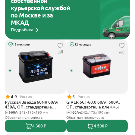
собственной
курьерской службой
по Москве и за
МКАД
Подробнее
12 месяцев
12 месяцев
4.9
5
Россия
Россия
Русская Звезда 60NR 60Ач
GIVER 6СТ-60.0 60Ач 500А,
430А, ОП, стандартные
ОП, стандартные клеммы
клеммы
60Ач
242x175x190 мм
60Ач
242х175х190 мм
Обратная полярность
Обратная полярность
4 300 ₽
4 500 ₽