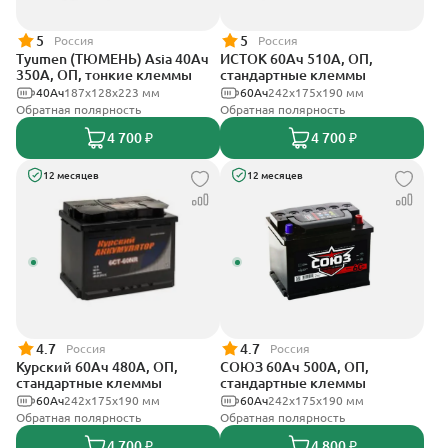
5
5
Россия
Россия
Tyumen (ТЮМЕНЬ) Asia 40Ач
ИСТОК 60Ач 510А, ОП,
350А, ОП, тонкие клеммы
стандартные клеммы
40Ач
187х128х223 мм
60Ач
242x175x190 мм
Обратная полярность
Обратная полярность
4 700 ₽
4 700 ₽
12 месяцев
12 месяцев
4.7
4.7
Россия
Россия
Курский 60Ач 480А, ОП,
СОЮЗ 60Ач 500А, ОП,
стандартные клеммы
стандартные клеммы
60Ач
242x175x190 мм
60Ач
242x175x190 мм
Обратная полярность
Обратная полярность
4 700 ₽
4 800 ₽