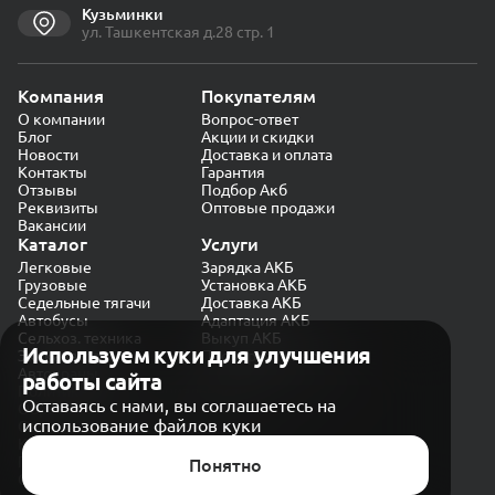
Кузьминки
ул. Ташкентская д.28 стр. 1
Компания
Покупателям
О компании
Вопрос-ответ
Блог
Акции и скидки
Новости
Доставка и оплата
Контакты
Гарантия
Отзывы
Подбор Акб
Реквизиты
Оптовые продажи
Вакансии
Каталог
Услуги
Легковые
Зарядка АКБ
Грузовые
Установка АКБ
Седельные тягачи
Доставка АКБ
Автобусы
Адаптация АКБ
Сельхоз. техника
Выкуп АКБ
Используем куки для улучшения
Экскаваторы
Проверка генератора
Автокраны
работы сайта
Политика конфиденциальности
Оставаясь с нами, вы соглашаетесь на
Обработка персональных данных
использование файлов куки
Согласие на обработку в «Яндекс.Метрика»
Карта сайта
Публичная оферта
Понятно
© CARAKB 2026. Все права защищены