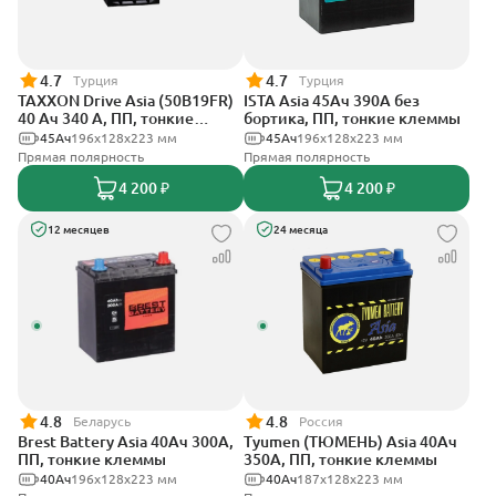
4.7
4.7
Турция
Турция
TAXXON Drive Asia (50B19FR)
ISTA Asia 45Ач 390А без
40 Ач 340 А, ПП, тонкие
бортика, ПП, тонкие клеммы
клеммы
45Ач
196х128х223 мм
45Ач
196х128х223 мм
Прямая полярность
Прямая полярность
4 200 ₽
4 200 ₽
12 месяцев
24 месяца
4.8
4.8
Беларусь
Россия
Brest Battery Asia 40Ач 300А,
Tyumen (ТЮМЕНЬ) Asia 40Ач
ПП, тонкие клеммы
350А, ПП, тонкие клеммы
40Ач
196х128х223 мм
40Ач
187х128х223 мм