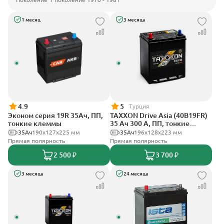
1 месяц
3 месяца
4.9
5
Турция
Эконом серия 19R 35Ач, ПП,
TAXXON Drive Asia (40B19FR)
тонкие клеммы
35 Ач 300 А, ПП, тонкие
клеммы
35Ач
190х127х225 мм
35Ач
196х128х223 мм
Прямая полярность
Прямая полярность
2 500 ₽
3 700 ₽
3 месяца
24 месяца