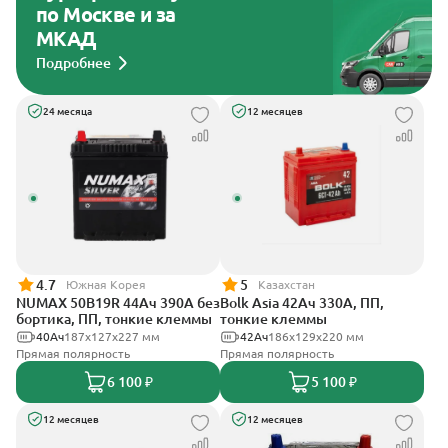
по Москве и за
МКАД
Подробнее
24 месяца
12 месяцев
4.7
5
Южная Корея
Казахстан
NUMAX 50B19R 44Ач 390А без
Bolk Asia 42Ач 330А, ПП,
бортика, ПП, тонкие клеммы
тонкие клеммы
40Ач
187х127х227 мм
42Ач
186х129х220 мм
Прямая полярность
Прямая полярность
6 100 ₽
5 100 ₽
12 месяцев
12 месяцев