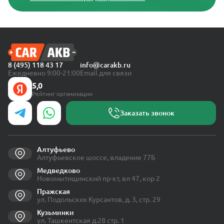
8 (495) 118 43 17
info@carakb.ru
Ежедневно 9:00-21:00
Email для связи
5,0
Рейтинг организации
Заказать звонок
Алтуфьево
Алтуфьевское шоссе, владение 77Б
Медведково
Новомытищинский пр-кт, вл 47, кор 2
Пражская
ул. Подольских Курсантов, д. 3, стр. 29
Кузьминки
ул. Ташкентская д.28 стр. 1