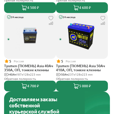
Прямая полярность
Прямая полярность
4 500 ₽
4 600 ₽
24 месяца
24 месяца
5
5
Россия
Россия
Tyumen (ТЮМЕНЬ) Asia 40Ач
Tyumen (ТЮМЕНЬ) Asia 50Ач
350А, ОП, тонкие клеммы
410А, ОП, тонкие клеммы
40Ач
187х128х223 мм
50Ач
237х128х223 мм
Обратная полярность
Обратная полярность
4 700 ₽
5 000 ₽
Доставляем заказы
собственной
курьерской службой