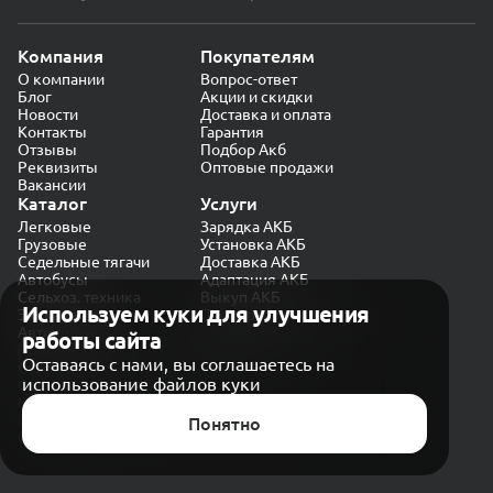
Компания
Покупателям
О компании
Вопрос-ответ
Блог
Акции и скидки
Новости
Доставка и оплата
Контакты
Гарантия
Отзывы
Подбор Акб
Реквизиты
Оптовые продажи
Вакансии
Каталог
Услуги
Легковые
Зарядка АКБ
Грузовые
Установка АКБ
Седельные тягачи
Доставка АКБ
Автобусы
Адаптация АКБ
Сельхоз. техника
Выкуп АКБ
Используем куки для улучшения
Экскаваторы
Проверка генератора
Автокраны
работы сайта
Политика конфиденциальности
Оставаясь с нами, вы соглашаетесь на
Обработка персональных данных
использование файлов куки
Согласие на обработку в «Яндекс.Метрика»
Карта сайта
Публичная оферта
Понятно
© CARAKB 2026. Все права защищены