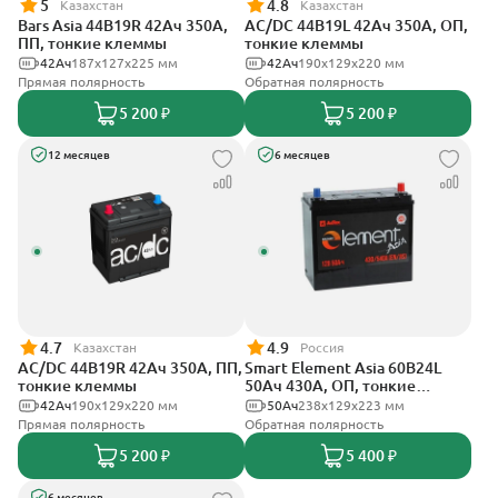
5
4.8
Казахстан
Казахстан
Bars Asia 44B19R 42Ач 350А,
AC/DC 44B19L 42Ач 350А, ОП,
ПП, тонкие клеммы
тонкие клеммы
42Ач
187x127x225 мм
42Ач
190x129x220 мм
Прямая полярность
Обратная полярность
5 200 ₽
5 200 ₽
12 месяцев
6 месяцев
4.7
4.9
Казахстан
Россия
AC/DC 44B19R 42Ач 350А, ПП,
Smart Element Asia 60B24L
тонкие клеммы
50Ач 430А, ОП, тонкие
клеммы
42Ач
190x129x220 мм
50Ач
238х129х223 мм
Прямая полярность
Обратная полярность
5 200 ₽
5 400 ₽
6 месяцев