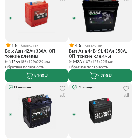
4.8
4.6
Казахстан
Казахстан
Bolk Asia 42Ач 330А, ОП,
Bars Asia 44B19L 42Ач 350А,
тонкие клеммы
ОП, тонкие клеммы
42Ач
186х129х220 мм
42Ач
187x127x225 мм
Обратная полярность
Обратная полярность
5 100 ₽
5 200 ₽
12 месяцев
12 месяцев