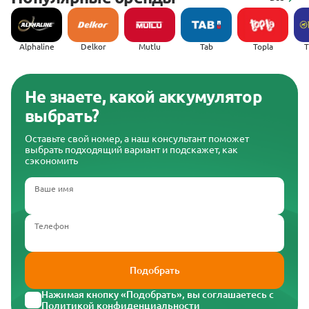
Alphaline
Delkor
Mutlu
Tab
Topla
(
Не знаете, какой аккумулятор
выбрать?
Оставьте свой номер, а наш консультант поможет
выбрать подходящий вариант и подскажет, как
сэкономить
Ваше имя
Телефон
Подобрать
Нажимая кнопку «Подобрать», вы соглашаетесь с
Политикой конфиденциальности