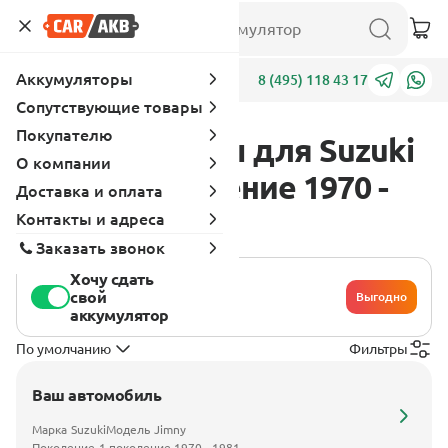
Аккумуляторы
Адреса
8 (495) 118 43 17
Сопутствующие товары
Покупателю
Аккумуляторы для Suzuki
О компании
Jimny 1 поколение 1970 -
Доставка и оплата
1981
Контакты и адреса
Заказать звонок
Хочу сдать
свой
Выгодно
аккумулятор
По умолчанию
Фильтры
Ваш автомобиль
Марка
Suzuki
Модель
Jimny
Поколение
1 поколение 1970 - 1981