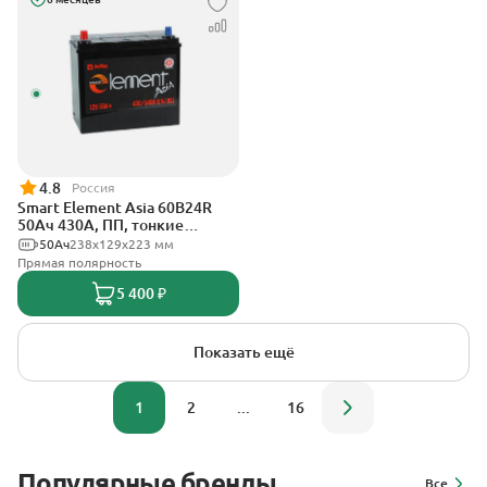
4.8
Россия
Smart Element Asia 60B24R
50Ач 430А, ПП, тонкие
клеммы
50Ач
238х129х223 мм
Прямая полярность
5 400 ₽
Показать ещё
1
2
...
16
Популярные бренды
Все