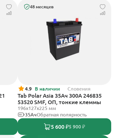
48 месяцев
4.9
В наличии
Словения
21
Tab Polar Asia 35Ач 300А 246835
53520 SMF, ОП, тонкие клеммы
196x127x225 мм
35Ач
Обратная полярность
5 600 ₽
5 900 ₽