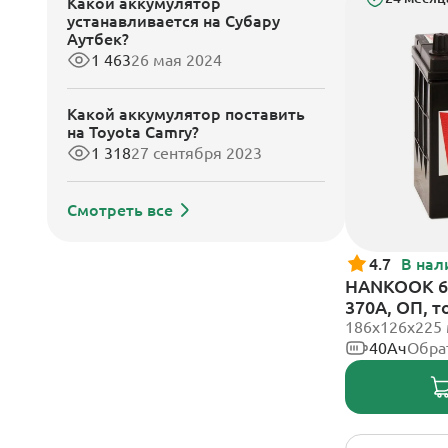
Какой аккумулятор
устанавливается на Субару
Аутбек?
1 463
26 мая 2024
Какой аккумулятор поставить
на Toyota Camry?
1 318
27 сентября 2023
Смотреть все
4.7
В нал
HANKOOK 6С
370А, ОП, 
186х126х225
40Ач
Обра