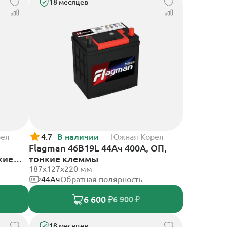
18 месяцев
рея
4.7
В наличии
Южная Корея
Flagman 46B19L 44Ач 400А, ОП,
кие
тонкие клеммы
187x127x220 мм
44Ач
Обратная полярность
6 600 ₽
6 900 ₽
18 месяцев