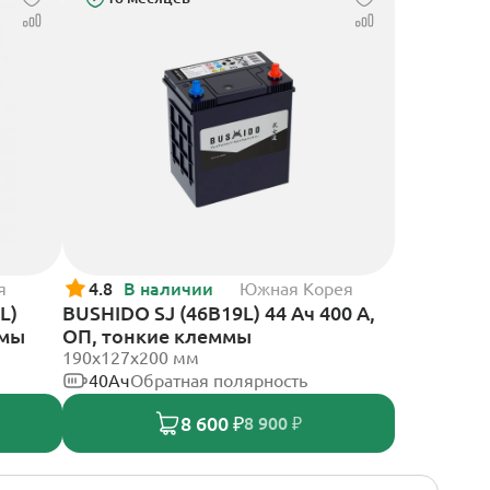
я
4.8
В наличии
Южная Корея
L)
BUSHIDO SJ (46B19L) 44 Ач 400 А,
ммы
ОП, тонкие клеммы
190x127x200 мм
40Ач
Обратная полярность
8 600 ₽
8 900 ₽