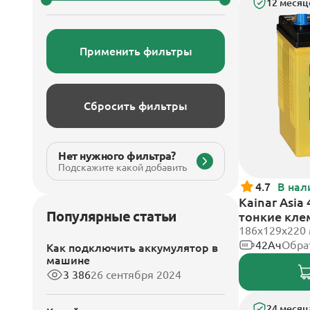
12 месяц
Применить фильтры
Сбросить фильтры
Нет нужного фильтра?
Подскажите какой добавить
4.7
В нал
Kainar Asia
Популярные статьи
тонкие кл
186х129х220
42Ач
Обра
Как подключить аккумулятор в
машине
3 386
26 сентября 2024
24 месяц