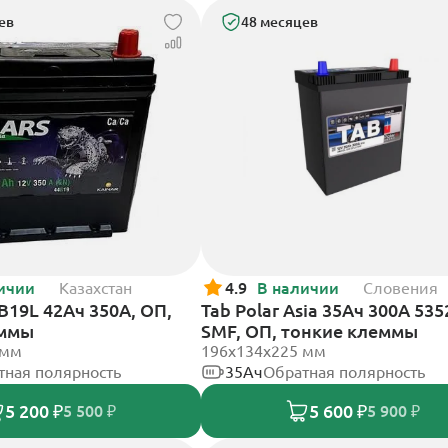
ев
48 месяцев
ичии
Казахстан
4.9
В наличии
Словения
4B19L 42Ач 350А, ОП,
Tab Polar Asia 35Ач 300А 535
еммы
SMF, ОП, тонкие клеммы
 мм
196x134x225 мм
тная полярность
35Ач
Обратная полярность
5 200 ₽
5 600 ₽
5 500 ₽
5 900 ₽