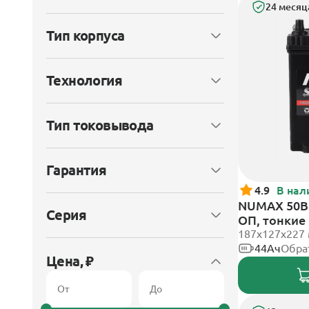
24 месяц
Тип корпуса
Технология
Тип токовывода
Гарантия
4.9
В нал
NUMAX 50B1
Серия
ОП, тонкие
187х127х227
44Ач
Обра
Цена, ₽