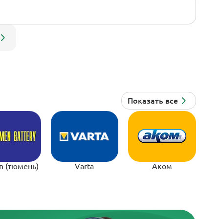
n (тюмень)
Varta
Аком