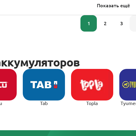
Показать ещё
1
2
3
u
Tab
Topla
Tyume