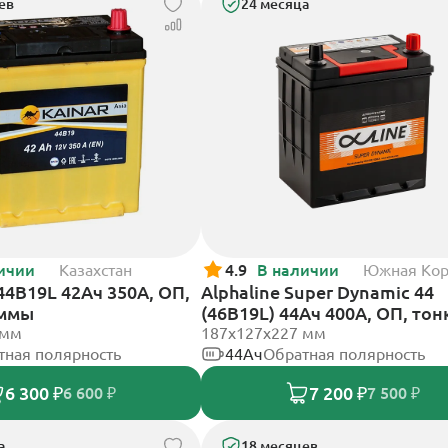
ев
24 месяца
ичии
Казахстан
4.9
В наличии
Южная Ко
 44B19L 42Ач 350А, ОП,
Alphaline Super Dynamic 44
еммы
(46B19L) 44Ач 400А, ОП, тон
 мм
клеммы
187х127х227 мм
тная полярность
44Ач
Обратная полярность
6 300 ₽
7 200 ₽
6 600 ₽
7 500 ₽
а
18 месяцев