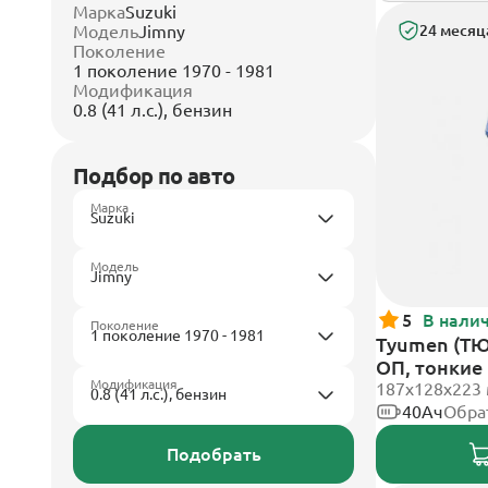
Марка
Suzuki
Модель
Jimny
24 месяц
Поколение
1 поколение 1970 - 1981
Модификация
0.8 (41 л.с.), бензин
Подбор по авто
Марка
Модель
5
В нали
Поколение
Tyumen (ТЮ
ОП, тонкие
Модификация
187х128х223
40Ач
Обра
Подобрать