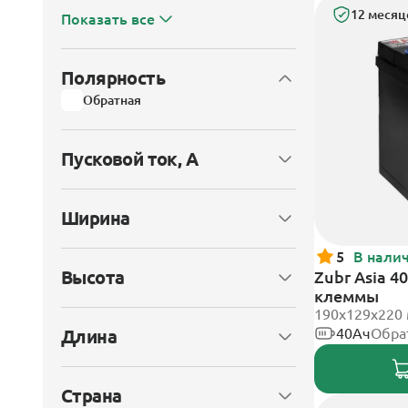
12 месяц
Показать все
Полярность
Обратная
Пусковой ток, А
Ширина
5
В нали
Высота
Zubr Asia 4
клеммы
190x129x220
40Ач
Обра
Длина
Страна