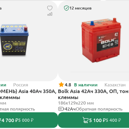
а
12 месяцев
чии
Россия
4.8
В наличии
Казахстан
МЕНЬ) Asia 40Ач 350А,
Bolk Asia 42Ач 330А, ОП, то
 клеммы
клеммы
 мм
186х129х220 мм
тная полярность
42Ач
Обратная полярность
4 700 ₽
5 100 ₽
5 000 ₽
5 400 ₽