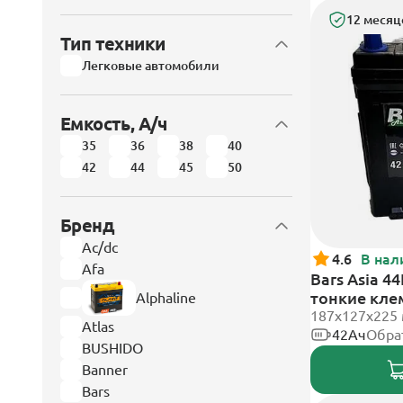
12 месяц
Тип техники
Легковые автомобили
Емкость, А/ч
35
36
38
40
42
44
45
50
Бренд
Ac/dc
4.6
В нал
Afa
Bars Asia 4
тонкие кл
Alphaline
187x127x225
Atlas
42Ач
Обра
BUSHIDO
Banner
Bars