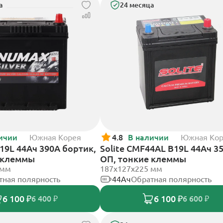
а
24 месяца
ичии
Южная Корея
4.8
В наличии
Южная Ко
9L 44Ач 390А бортик,
Solite CMF44AL B19L 44Ач 3
 клеммы
ОП, тонкие клеммы
 мм
187x127x225 мм
тная полярность
44Ач
Обратная полярность
6 100 ₽
6 100 ₽
6 400 ₽
6 600 ₽