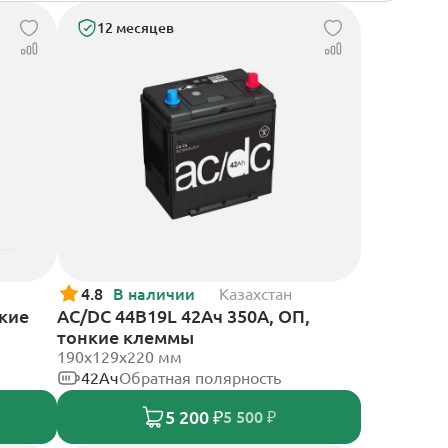
12 месяцев
4.8
В наличии
Казахстан
нкие
AC/DC 44B19L 42Ач 350А, ОП,
тонкие клеммы
190x129x220 мм
42Ач
Обратная полярность
5 200 ₽
5 500 ₽