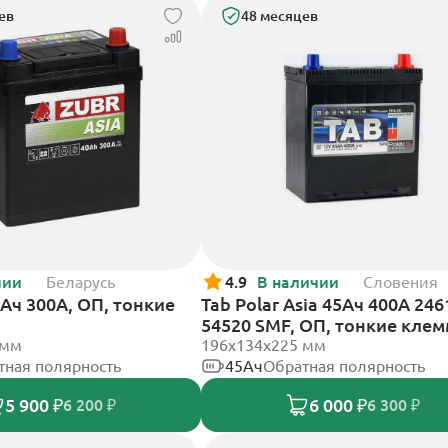
ев
48 месяцев
чии
Беларусь
4.9
В наличии
Словения
0Ач 300А, ОП, тонкие
Tab Polar Asia 45Ач 400А 246
54520 SMF, ОП, тонкие кле
 мм
196x134x225 мм
тная полярность
45Ач
Обратная полярность
5 900 ₽
6 000 ₽
6 200 ₽
6 300 ₽