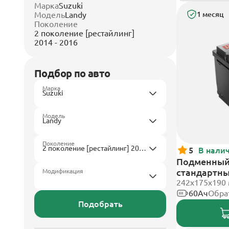
Марка
Suzuki
Модель
Landy
1 месяц
Поколение
2 поколение [рестайлинг]
2014 - 2016
Подбор по авто
Марка
Модель
Поколение
5
В нали
Подменный 
стандартн
Модификация
242х175х190
60Ач
Обра
Подобрать