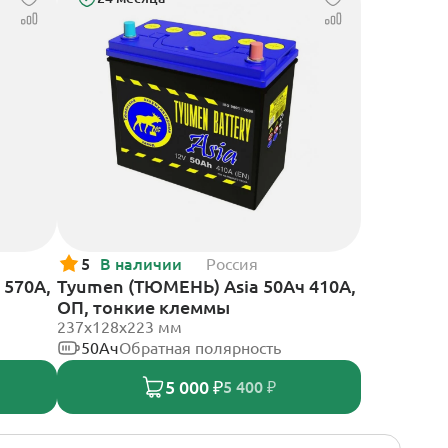
5
В наличии
Россия
 570А,
Tyumen (ТЮМЕНЬ) Asia 50Ач 410А,
ОП, тонкие клеммы
237х128х223 мм
50Ач
Обратная полярность
5 000 ₽
5 400 ₽