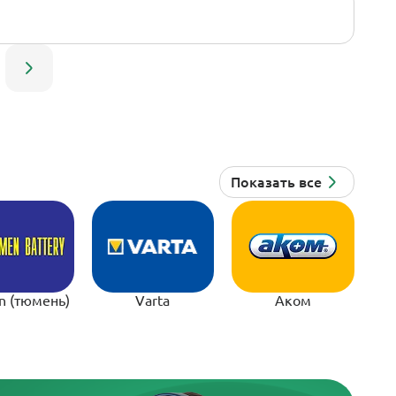
n (тюмень)
Varta
Аком