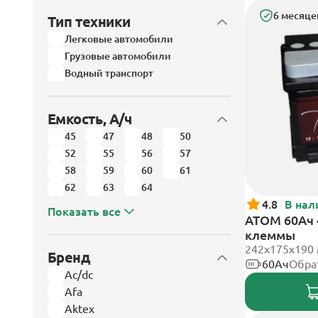
6 месяце
Тип техники
Легковые автомобили
Грузовые автомобили
Водный транспорт
Емкость, А/ч
45
47
48
50
52
55
56
57
58
59
60
61
62
63
64
4.8
В нал
Показать все
АТОМ 60Ач 
клеммы
242х175х190
Бренд
60Ач
Обра
Ac/dc
Afa
Aktex