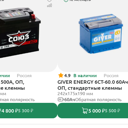
ичии
Россия
4.9
В наличии
Россия
500А, ОП,
GIVER ENERGY 6СТ-60.0 60Ач
ые клеммы
ОП, стандартные клеммы
 мм
242х175х190 мм
тная полярность
60Ач
Обратная полярность
4 800 ₽
5 000 ₽
5 300 ₽
5 500 ₽