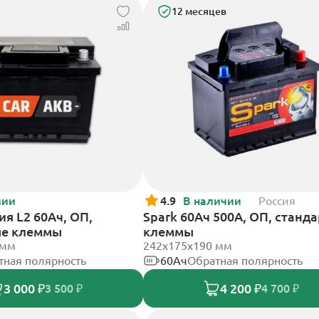
12 месяцев
чии
4.9
В наличии
Россия
я L2 60Ач, ОП,
Spark 60Ач 500А, ОП, станд
ые клеммы
клеммы
 мм
242х175х190 мм
тная полярность
60Ач
Обратная полярность
3 000 ₽
4 200 ₽
3 500 ₽
4 700 ₽