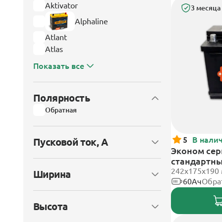
Aktivator
3 месяца
Alphaline
Atlant
Atlas
Показать все
Полярность
Обратная
5
В нали
Пусковой ток, А
Эконом сери
стандартн
242х175х190
Ширина
60Ач
Обра
Высота