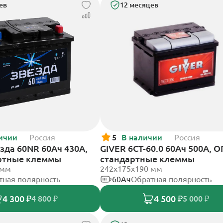
ев
12 месяцев
ичии
Россия
5
В наличии
Россия
зда 60NR 60Ач 430А,
GIVER 6СТ-60.0 60Ач 500А, О
ртные клеммы
стандартные клеммы
 мм
242х175х190 мм
тная полярность
60Ач
Обратная полярность
4 300 ₽
4 500 ₽
4 800 ₽
5 000 ₽