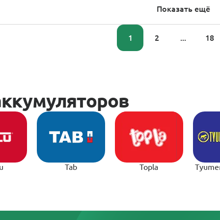
Показать ещё
1
2
...
18
u
Tab
Topla
Tyume