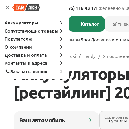
Адреса магазинов
8 (495) 118 43 17
Ежедневно 9:0
Аккумуляторы
Каталог
Сопутствующие товары
Покупателю
Услуги
Вопрос-ответ
Отзывы
Блог
Доставка и оплат
О компании
Доставка и оплата
Главная
Каталог
Suzuki
Landy
2 поколение
Контакты и адреса
Аккумуляторы 
Заказать звонок
[рестайлинг] 20
Сортировать
Ваш автомобиль