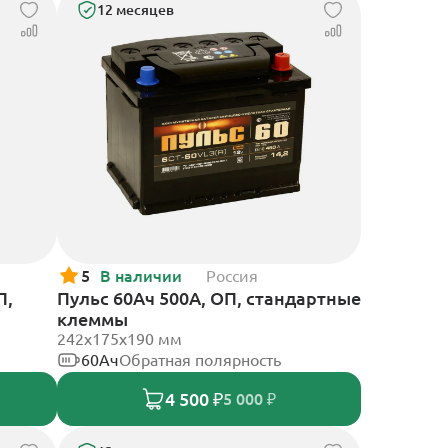
12 месяцев
5
В наличии
Россия
П,
Пульс 60Ач 500А, ОП, стандартные
клеммы
242x175x190 мм
60Ач
Обратная полярность
4 500 ₽
5 000 ₽