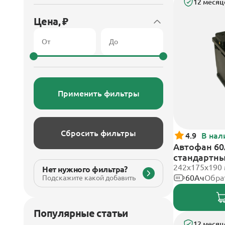
12 месяц
Цена, ₽
Применить фильтры
Сбросить фильтры
4.9
В нал
Автофан 60
стандартн
242х175х190
Нет нужного фильтра?
60Ач
Обра
Подскажите какой добавить
Популярные статьи
12 месяц