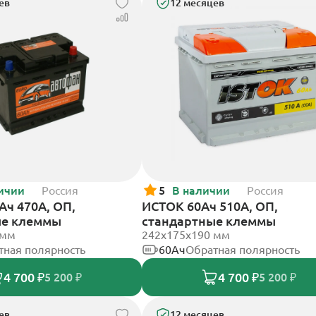
ев
12 месяцев
ичии
Россия
5
В наличии
Россия
Ач 470А, ОП,
ИСТОК 60Ач 510А, ОП,
ые клеммы
стандартные клеммы
 мм
242x175x190 мм
тная полярность
60Ач
Обратная полярность
4 700 ₽
4 700 ₽
5 200 ₽
5 200 ₽
ев
12 месяцев