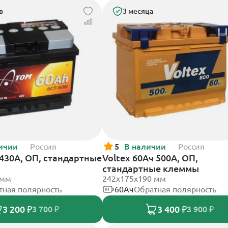
в
3 месяца
ичии
Россия
5
В наличии
Россия
430А, ОП, стандартные
Voltex 60Ач 500А, ОП,
стандартные клеммы
 мм
242х175х190 мм
тная полярность
60Ач
Обратная полярность
3 200 ₽
3 400 ₽
3 700 ₽
3 900 ₽