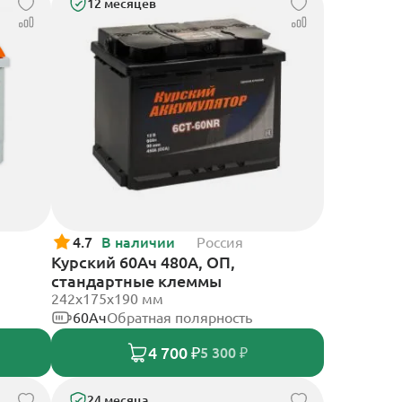
12 месяцев
4.7
В наличии
Россия
Курский 60Ач 480А, ОП,
стандартные клеммы
242x175x190 мм
60Ач
Обратная полярность
4 700 ₽
5 300 ₽
24 месяца