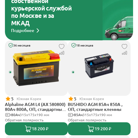
собственной
курьерской службой
по Москве и за
МКАД
Подробнее
36 месяцев
18 месяцев
5
5
Южная Корея
Южная Корея
Alphaline AGM L4 (AX 580800)
BUSHIDO AGM 85Ач 850А ,
80Ач 800А, ОП, стандартные
ОП, стандартные клеммы
клеммы
80Ач
315х175х190 мм
85Ач
315x175x190 мм
Обратная полярность
Обратная полярность
18 200 ₽
19 200 ₽