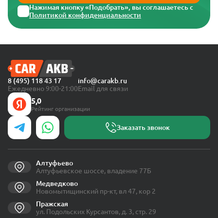
Нажимая кнопку «Подобрать», вы соглашаетесь с
Политикой конфиденциальности
8 (495) 118 43 17
info@carakb.ru
Ежедневно 9:00-21:00
Email для связи
5,0
Рейтинг организации
Заказать звонок
Алтуфьево
Алтуфьевское шоссе, владение 77Б
Медведково
Новомытищинский пр-кт, вл 47, кор 2
Пражская
ул. Подольских Курсантов, д. 3, стр. 29