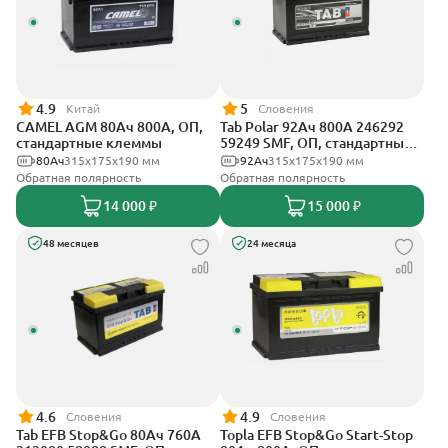
4.9
5
Китай
Словения
CAMEL AGM 80Ач 800А, ОП,
Tab Polar 92Ач 800А 246292
стандартные клеммы
59249 SMF, ОП, стандартные
клеммы
80Ач
315x175x190 мм
92Ач
315x175x190 мм
Обратная полярность
Обратная полярность
14 000 ₽
15 000 ₽
48 месяцев
24 месяца
4.6
4.9
Словения
Словения
Tab EFB Stop&Go 80Ач 760А
Topla EFB Stop&Go Start-Stop