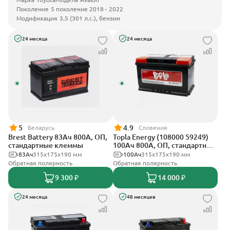
Поколение
5 поколение 2018 - 2022
Модификация
3.5 (301 л.с.), бензин
24 месяца
24 месяца
5
4.9
Беларусь
Словения
Brest Battery 83Ач 800А, ОП,
Topla Energy (108000 59249)
стандартные клеммы
100Ач 800А, ОП, стандартные
клеммы
83Ач
315x175x190 мм
100Ач
315x175x190 мм
Обратная полярность
Обратная полярность
9 300 ₽
14 000 ₽
24 месяца
48 месяцев