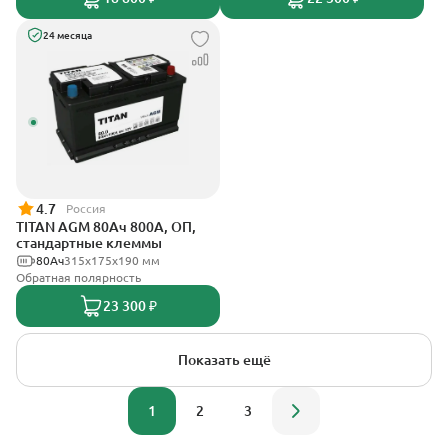
24 месяца
4.7
Россия
TITAN AGM 80Ач 800А, ОП,
стандартные клеммы
80Ач
315x175x190 мм
Обратная полярность
23 300 ₽
Показать ещё
1
2
3