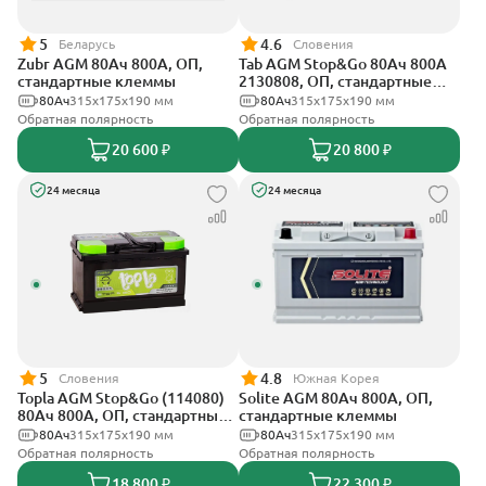
5
4.6
Беларусь
Словения
Zubr AGM 80Ач 800А, ОП,
Tab AGM Stop&Go 80Ач 800А
стандартные клеммы
2130808, ОП, стандартные
клеммы
80Ач
315x175x190 мм
80Ач
315x175x190 мм
Обратная полярность
Обратная полярность
20 600 ₽
20 800 ₽
24 месяца
24 месяца
5
4.8
Словения
Южная Корея
Topla AGM Stop&Go (114080)
Solite AGM 80Ач 800А, ОП,
80Ач 800А, ОП, стандартные
стандартные клеммы
клеммы
80Ач
315x175x190 мм
80Ач
315x175x190 мм
Обратная полярность
Обратная полярность
18 800 ₽
22 300 ₽