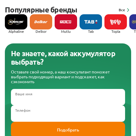
Популярные бренды
Все
Alphaline
Delkor
Mutlu
Tab
Topla
(
Не знаете, какой аккумулятор
выбрать?
Оставьте свой номер, а наш консультант поможет
выбрать подходящий вариант и подскажет, как
сэкономить
Ваше имя
Телефон
Подобрать