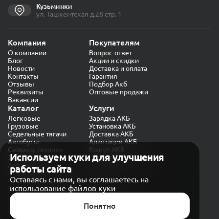
Кузьминки
ул. Ташкентская д.28 стр. 1
Компания
Покупателям
О компании
Вопрос-ответ
Блог
Акции и скидки
Новости
Доставка и оплата
Контакты
Гарантия
Отзывы
Подбор Акб
Реквизиты
Оптовые продажи
Вакансии
Каталог
Услуги
Легковые
Зарядка АКБ
Грузовые
Установка АКБ
Седельные тягачи
Доставка АКБ
Автобусы
Адаптация АКБ
Сельхоз. техника
Выкуп АКБ
Используем куки для улучшения
Экскаваторы
Проверка генератора
Автокраны
работы сайта
Политика конфиденциальности
Оставаясь с нами, вы соглашаетесь на
Обработка персональных данных
использование файлов куки
Согласие на обработку в «Яндекс.Метрика»
Карта сайта
Публичная оферта
Понятно
© CARAKB 2026. Все права защищены