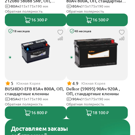
212080 58088 SMF, ОП,
80Ач 800А, ОП, стандартные
стандартные клеммы
клеммы
80Ач
315x175x190 мм
80Ач
315x175x190 мм
Обратная полярность
Обратная полярность
16 300 ₽
16 500 ₽
18 месяцев
48 месяцев
5
4.9
Южная Корея
Южная Корея
BUSHIDO EFB 85Ач 800А, ОП,
Delkor (59095) 90Ач 920А ,
стандартные клеммы
ОП, стандартные клеммы
85Ач
315x175x190 мм
90Ач
315x175x190 мм
Обратная полярность
Обратная полярность
16 800 ₽
18 100 ₽
Доставляем заказы