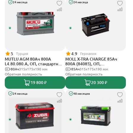
24 месяца
24 месяца
5
4.9
Турция
Германия
MUTLU AGM 80Ач 800A
MOLL X-TRA CHARGE 85Ач
L4.80.080.A, ОП, стандартные
800А (84085), ОП,
клеммы
стандартные клеммы
80Ач
315x175x190 мм
85Ач
315x175x190 мм
Обратная полярность
Обратная полярность
19 800 ₽
20 300 ₽
24 месяца
48 месяцев