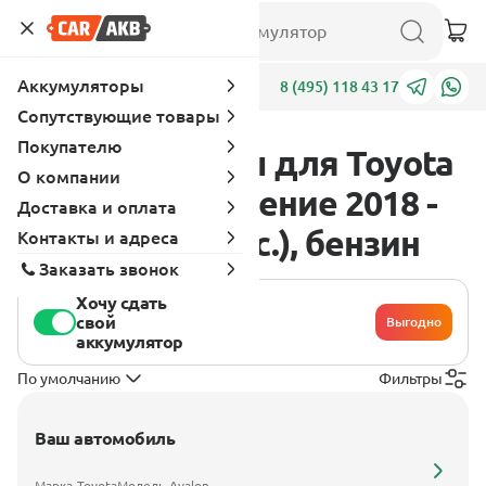
Аккумуляторы
Адреса
8 (495) 118 43 17
Сопутствующие товары
Покупателю
Аккумуляторы для Toyota
О компании
Avalon 5 поколение 2018 -
Доставка и оплата
2022 3.5 (301 л.с.), бензин
Контакты и адреса
Заказать звонок
Хочу сдать
свой
Выгодно
аккумулятор
По умолчанию
Фильтры
Ваш автомобиль
Марка
Toyota
Модель
Avalon