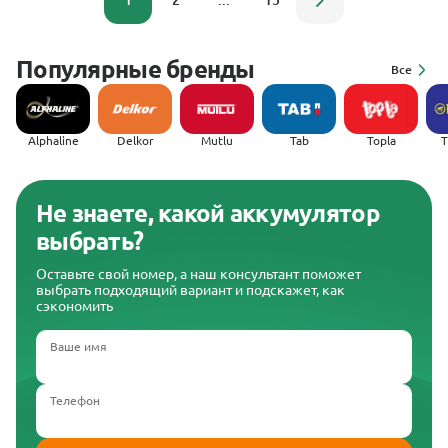
1
2
...
15
Популярные бренды
Все
Alphaline
Delkor
Mutlu
Tab
Topla
(
Не знаете, какой аккумулятор
выбрать?
Оставьте свой номер, а наш консультант поможет
выбрать подходящий вариант и подскажет, как
сэкономить
Ваше имя
Телефон