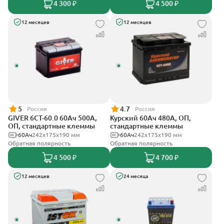
4 300 ₽
4 500 ₽
12 месяцев
12 месяцев
5
4.7
Россия
Россия
GIVER 6СТ-60.0 60Ач 500А,
Курский 60Ач 480А, ОП,
ОП, стандартные клеммы
стандартные клеммы
60Ач
242х175х190 мм
60Ач
242x175x190 мм
Обратная полярность
Обратная полярность
4 500 ₽
4 700 ₽
12 месяцев
24 месяца