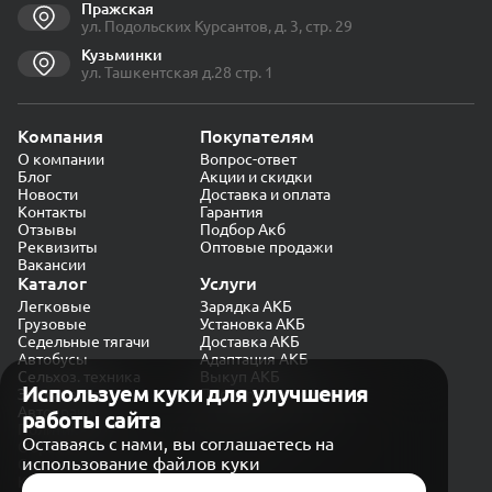
Пражская
ул. Подольских Курсантов, д. 3, стр. 29
Кузьминки
ул. Ташкентская д.28 стр. 1
Компания
Покупателям
О компании
Вопрос-ответ
Блог
Акции и скидки
Новости
Доставка и оплата
Контакты
Гарантия
Отзывы
Подбор Акб
Реквизиты
Оптовые продажи
Вакансии
Каталог
Услуги
Легковые
Зарядка АКБ
Грузовые
Установка АКБ
Седельные тягачи
Доставка АКБ
Автобусы
Адаптация АКБ
Сельхоз. техника
Выкуп АКБ
Используем куки для улучшения
Экскаваторы
Проверка генератора
Автокраны
работы сайта
Политика конфиденциальности
Оставаясь с нами, вы соглашаетесь на
Обработка персональных данных
использование файлов куки
Согласие на обработку в «Яндекс.Метрика»
Карта сайта