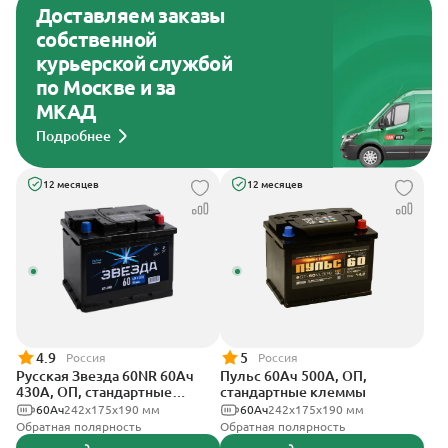
Доставляем заказы
собственной
курьерской службой
по Москве и за
МКАД
Подробнее
12 месяцев
12 месяцев
4.9
5
Россия
Россия
Русская Звезда 60NR 60Ач
Пульс 60Ач 500А, ОП,
430А, ОП, стандартные
стандартные клеммы
клеммы
60Ач
242x175x190 мм
60Ач
242x175x190 мм
Обратная полярность
Обратная полярность