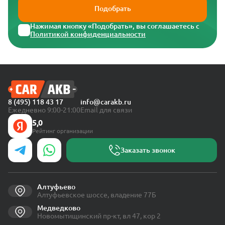
Подобрать
Нажимая кнопку «Подобрать», вы соглашаетесь с
Политикой конфиденциальности
8 (495) 118 43 17
info@carakb.ru
Ежедневно 9:00-21:00
Email для связи
5,0
Рейтинг организации
Заказать звонок
Алтуфьево
Алтуфьевское шоссе, владение 77Б
Медведково
Новомытищинский пр-кт, вл 47, кор 2