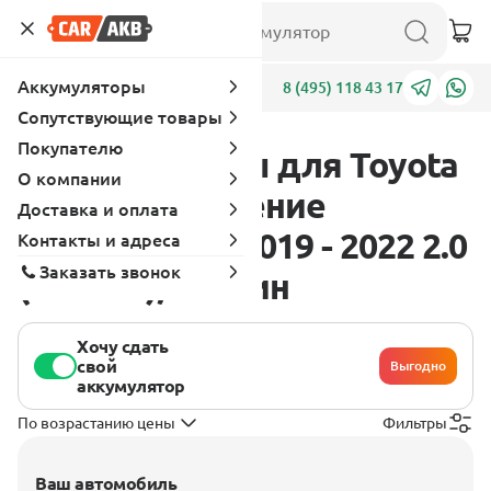
Аккумуляторы
Адреса
8 (495) 118 43 17
Сопутствующие товары
Покупателю
Аккумуляторы для Toyota
О компании
C - HR 1 поколение
Доставка и оплата
[рестайлинг] 2019 - 2022 2.0
Контакты и адреса
Заказать звонок
(148 л.с.), бензин
Хочу сдать
свой
Выгодно
аккумулятор
По возрастанию цены
Фильтры
Ваш автомобиль