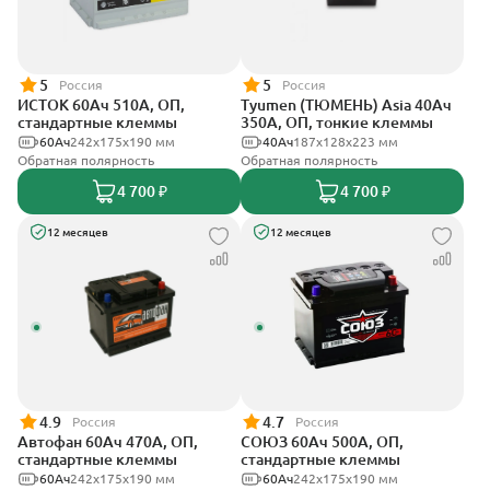
5
5
Россия
Россия
ИСТОК 60Ач 510А, ОП,
Tyumen (ТЮМЕНЬ) Asia 40Ач
стандартные клеммы
350А, ОП, тонкие клеммы
60Ач
242x175x190 мм
40Ач
187х128х223 мм
Обратная полярность
Обратная полярность
4 700 ₽
4 700 ₽
12 месяцев
12 месяцев
4.9
4.7
Россия
Россия
Автофан 60Ач 470А, ОП,
СОЮЗ 60Ач 500А, ОП,
стандартные клеммы
стандартные клеммы
60Ач
242х175х190 мм
60Ач
242x175x190 мм