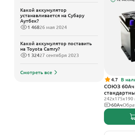
Какой аккумулятор
устанавливается на Субару
Аутбек?
1 468
26 мая 2024
Какой аккумулятор поставить
на Toyota Camry?
1 324
27 сентября 2023
Смотреть все
4.7
В нал
СОЮЗ 60Ач 
стандартн
242x175x190
60Ач
Обра