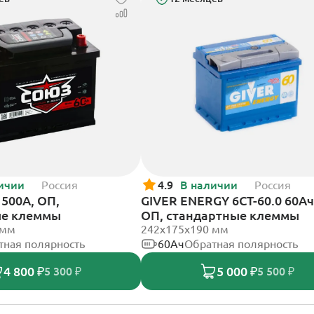
ичии
Россия
4.9
В наличии
Россия
500А, ОП,
GIVER ENERGY 6СТ-60.0 60Ач
ые клеммы
ОП, стандартные клеммы
 мм
242х175х190 мм
тная полярность
60Ач
Обратная полярность
4 800 ₽
5 000 ₽
5 300 ₽
5 500 ₽