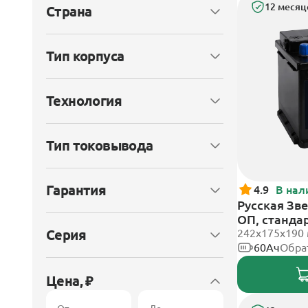
12 месяц
Страна
Тип корпуса
Технология
Тип токовывода
Гарантия
4.9
В нал
Русская Зве
ОП, станда
Серия
242x175x190
60Ач
Обра
Цена, ₽