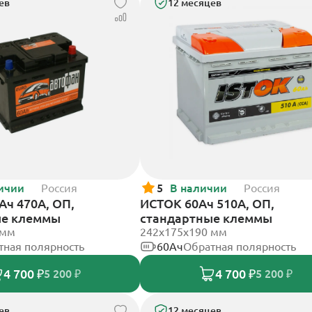
ев
12 месяцев
ичии
Россия
5
В наличии
Россия
Ач 470А, ОП,
ИСТОК 60Ач 510А, ОП,
ые клеммы
стандартные клеммы
 мм
242x175x190 мм
тная полярность
60Ач
Обратная полярность
4 700 ₽
4 700 ₽
5 200 ₽
5 200 ₽
ев
12 месяцев