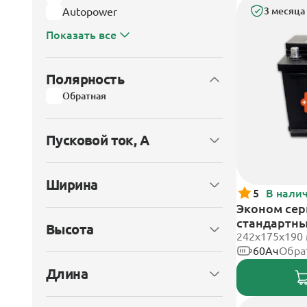
Autopower
3 месяца
Показать все
Полярность
Обратная
Пусковой ток, А
Ширина
5
В нали
Эконом сери
стандартн
Высота
242х175х190
60Ач
Обра
Длина