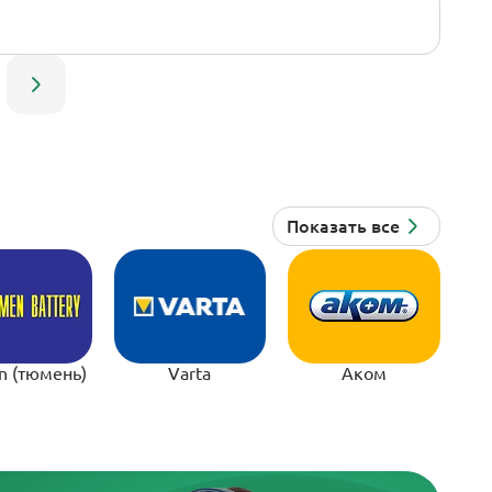
n (тюмень)
Varta
Аком