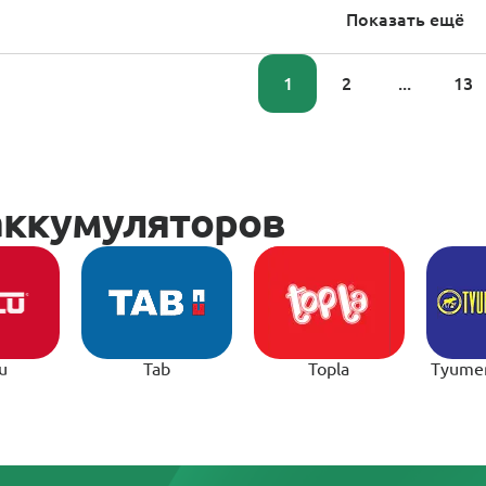
Показать ещё
1
2
...
13
u
Tab
Topla
Tyume