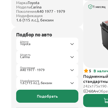
Марка
Toyota
Модель
Carina
1 месяц
Поколение
A40 1977 - 1979
Модификация
1.6 (115 л.с.), бензин
Подбор по авто
Марка
Модель
Поколение
5
В нали
Подменный 
стандартн
Модификация
242х175х190
60Ач
Обра
Подобрать