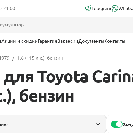
0-21:00
Telegram
Whats
а
Акции и скидки
Гарантия
Вакансии
Документы
Контакты
 1979
1.6 (115 л.с.), бензин
ля Toyota Carina
с.), бензин
Хочу