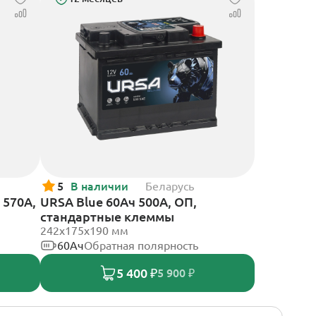
5
В наличии
Беларусь
 570А,
URSA Blue 60Ач 500А, ОП,
стандартные клеммы
242х175х190 мм
60Ач
Обратная полярность
5 400 ₽
5 900 ₽