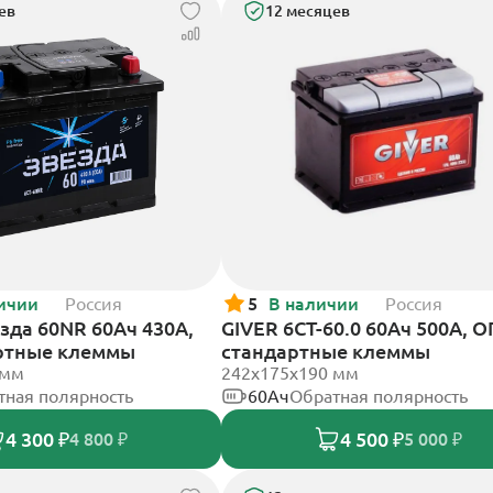
ев
12 месяцев
ичии
Россия
5
В наличии
Россия
зда 60NR 60Ач 430А,
GIVER 6СТ-60.0 60Ач 500А, О
ртные клеммы
стандартные клеммы
 мм
242х175х190 мм
тная полярность
60Ач
Обратная полярность
4 300 ₽
4 500 ₽
4 800 ₽
5 000 ₽