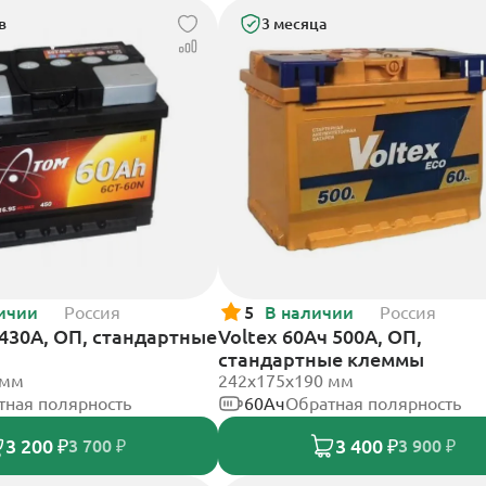
в
3 месяца
ичии
Россия
5
В наличии
Россия
430А, ОП, стандартные
Voltex 60Ач 500А, ОП,
стандартные клеммы
 мм
242х175х190 мм
тная полярность
60Ач
Обратная полярность
3 200 ₽
3 400 ₽
3 700 ₽
3 900 ₽