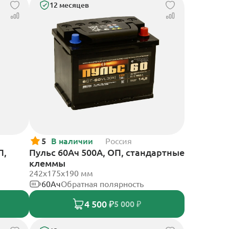
12 месяцев
5
В наличии
Россия
П,
Пульс 60Ач 500А, ОП, стандартные
клеммы
242x175x190 мм
60Ач
Обратная полярность
4 500 ₽
5 000 ₽