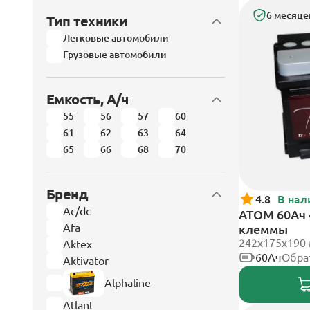
6 месяце
Тип техники
Легковые автомобили
Грузовые автомобили
Емкость, А/ч
55
56
57
60
61
62
63
64
65
66
68
70
Бренд
4.8
В нал
Ac/dc
АТОМ 60Ач 
Afa
клеммы
242х175х190
Aktex
60Ач
Обра
Aktivator
Alphaline
Atlant