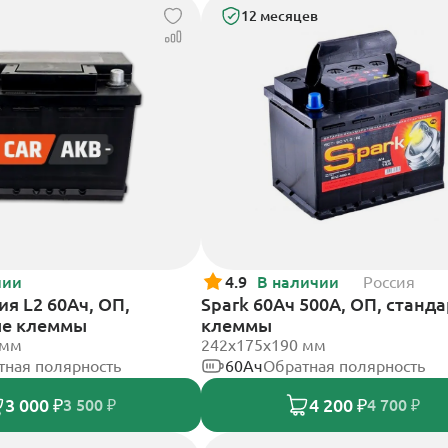
12 месяцев
чии
4.9
В наличии
Россия
я L2 60Ач, ОП,
Spark 60Ач 500А, ОП, станд
ые клеммы
клеммы
 мм
242х175х190 мм
тная полярность
60Ач
Обратная полярность
3 000 ₽
4 200 ₽
3 500 ₽
4 700 ₽