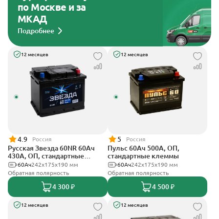
по Москве и за
МКАД
Подробнее
12 месяцев
12 месяцев
4.9
5
Россия
Россия
Русская Звезда 60NR 60Ач
Пульс 60Ач 500А, ОП,
430А, ОП, стандартные
стандартные клеммы
клеммы
60Ач
242x175x190 мм
60Ач
242x175x190 мм
Обратная полярность
Обратная полярность
4 300 ₽
4 500 ₽
12 месяцев
12 месяцев