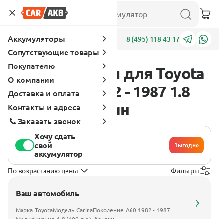
Аккумуляторы
Адреса
8 (495) 118 43 17
Сопутствующие товары
Покупателю
Аккумуляторы для Toyota
О компании
Carina A60 1982 - 1987 1.8
Доставка и оплата
(100 л.с.), бензин
Контакты и адреса
Заказать звонок
Хочу сдать
свой
Выгодно
аккумулятор
По возрастанию цены
Фильтры
Ваш автомобиль
Марка
Toyota
Модель
Carina
Поколение
A60 1982 - 1987
Модификация
1.8 (100 л.с.), бензин