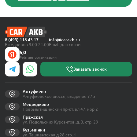
8 (495) 118 43 17
info@carakb.ru
Ежедневно 9:00-21:00
Email для связи
5,0
Рейтинг организации
Заказать звонок
Алтуфьево
Алтуфьевское шоссе, владение 77Б
Медведково
Новомытищинский пр-кт, вл 47, кор 2
Пражская
ул. Подольских Курсантов, д. 3, стр. 29
Кузьминки
ул. Ташкентская д.28 стр. 1