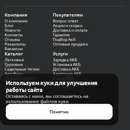
Компания
Покупателям
О компании
Вопрос-ответ
Блог
Акции и скидки
Новости
Доставка и оплата
Контакты
Гарантия
Отзывы
Подбор Акб
Реквизиты
Оптовые продажи
Вакансии
Каталог
Услуги
Легковые
Зарядка АКБ
Грузовые
Установка АКБ
Седельные тягачи
Доставка АКБ
Автобусы
Адаптация АКБ
Сельхоз. техника
Выкуп АКБ
Используем куки для улучшения
Экскаваторы
Проверка генератора
Автокраны
работы сайта
Политика конфиденциальности
Оставаясь с нами, вы соглашаетесь на
Обработка персональных данных
использование файлов куки
Согласие на обработку в «Яндекс.Метрика»
Карта сайта
Публичная оферта
Понятно
© CARAKB 2026. Все права защищены