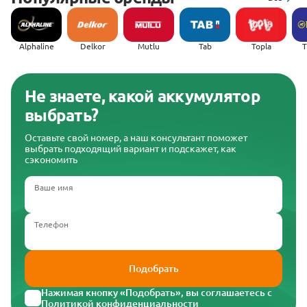
Alphaline
Delkor
Mutlu
Tab
Topla
(
Не знаете, какой аккумулятор
выбрать?
Оставьте свой номер, а наш консультант поможет
выбрать подходящий вариант и подскажет, как
сэкономить
Ваше имя
Телефон
Подобрать
Нажимая кнопку «Подобрать», вы соглашаетесь с
Политикой конфиденциальности