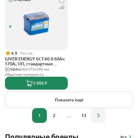
4.9
Россия
GIVER ENERGY 6СТ-60.0 60Ач
570А, ОП, стандартные
клеммы
60Ач
242х175х190 мм
Обратная полярность
5 000 ₽
Показать ещё
1
2
...
13
Популярные бренды
Все