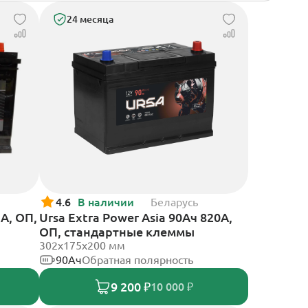
24 месяца
4.6
В наличии
Беларусь
 А, ОП,
Ursa Extra Power Asia 90Ач 820А,
ОП, стандартные клеммы
302x175x200 мм
90Ач
Обратная полярность
9 200 ₽
10 000 ₽