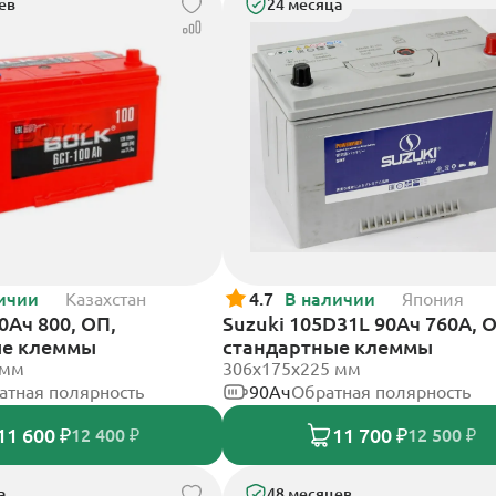
ев
24 месяца
ичии
Казахстан
4.7
В наличии
Япония
00Ач 800, ОП,
Suzuki 105D31L 90Ач 760А, 
ые клеммы
стандартные клеммы
 мм
306х175х225 мм
атная полярность
90Ач
Обратная полярность
11 600 ₽
11 700 ₽
12 400 ₽
12 500 ₽
а
48 месяцев