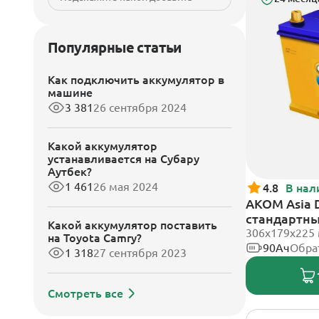
Популярные статьи
Как подключить аккумулятор в
машине
3 381
26 сентября 2024
Какой аккумулятор
устанавливается на Субару
Аутбек?
1 461
26 мая 2024
4.8
В нал
АКОМ Asia D
стандартн
Какой аккумулятор поставить
306x179x225
на Toyota Camry?
90Ач
Обра
1 318
27 сентября 2023
Смотреть все