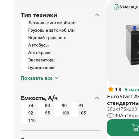
6 месяце
Тип техники
Легковые автомобили
Грузовые автомобили
Водный транспорт
Автобусы
Автокраны
Экскаваторы
Бульдозеры
Показать все
4.8
В нал
EuroStart A
Емкость, А/ч
стандартн
74
80
90
91
302x175x220
92
95
100
105
90Ач
Обра
110