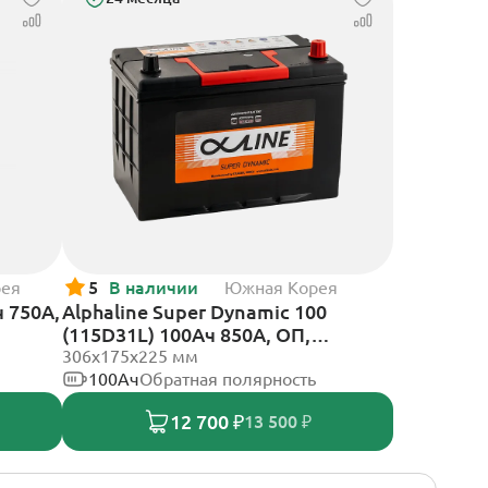
рея
5
В наличии
Южная Корея
ч 750А,
Alphaline Super Dynamic 100
(115D31L) 100Ач 850А, ОП,
стандартные клеммы
306х175х225 мм
100Ач
Обратная полярность
12 700 ₽
13 500 ₽