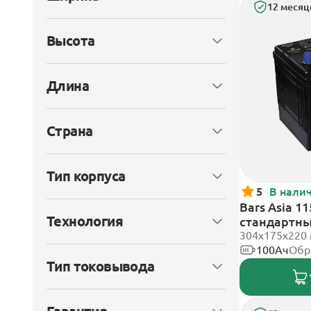
12 месяц
Высота
Длина
Страна
Тип корпуса
5
В нали
Bars Asia 1
Технология
стандартн
304х175х220
100Ач
Обр
Тип токовывода