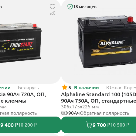
в
18 месяцев
ичии
Беларусь
5
В наличии
Южная Коре
sia 90Ач 720А, ОП,
Alphaline Standard 100 (105
ые клеммы
90Ач 750А, ОП, стандартны
 мм
клеммы
306х175х225 мм
тная полярность
90Ач
Обратная полярность
9 400 ₽
9 700 ₽
10 200 ₽
10 500 ₽