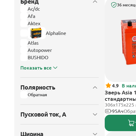
Бренд
36 месяц
Ac/dc
Afa
Aktex
Alphaline
Atlas
Autopower
BUSHIDO
Показать все
4.9
В нал
Полярность
Зверь Asia 
Обратная
стандартн
306x175x225
95Ач
Обра
Пусковой ток, А
Ширина