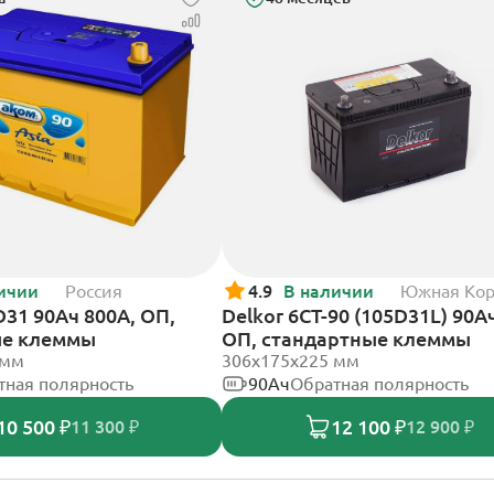
ичии
Россия
4.9
В наличии
Южная Ко
31 90Ач 800А, ОП,
Delkor 6CT-90 (105D31L) 90А
ые клеммы
ОП, стандартные клеммы
 мм
306х175х225 мм
тная полярность
90Ач
Обратная полярность
10 500 ₽
12 100 ₽
11 300 ₽
12 900 ₽