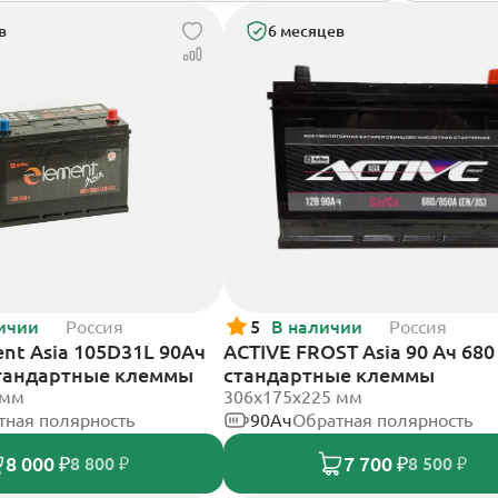
в
6 месяцев
ичии
Россия
5
В наличии
Россия
nt Asia 105D31L 90Ач
ACTIVE FROST Asia 90 Ач 680
стандартные клеммы
стандартные клеммы
 мм
306x175x225 мм
тная полярность
90Ач
Обратная полярность
8 000 ₽
7 700 ₽
8 800 ₽
8 500 ₽