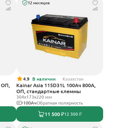
12 месяцев
4.9
В наличии
Казахстан
 ОП,
Kainar Asia 115D31L 100Ач 800А,
ОП, стандартные клеммы
304х173х220 мм
100Ач
Обратная полярность
11 500 ₽
12 300 ₽