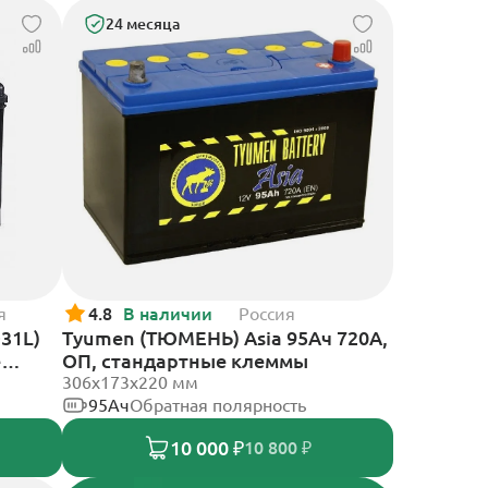
24 месяца
я
4.8
В наличии
Россия
D31L)
Tyumen (ТЮМЕНЬ) Asia 95Ач 720А,
е
ОП, стандартные клеммы
306х173х220 мм
95Ач
Обратная полярность
10 000 ₽
10 800 ₽