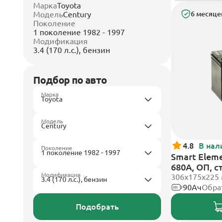
Марка
Toyota
Модель
Century
6 месяце
Поколение
1 поколение 1982 - 1997
Модификация
3.4 (170 л.с.), бензин
Подбор по авто
Марка
Модель
4.8
В нал
Поколение
Smart Eleme
680А, ОП, 
Модификация
306x175x225
90Ач
Обра
Подобрать