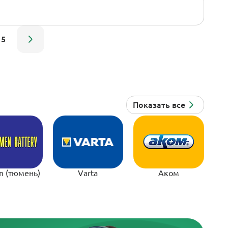
5
n (тюмень)
Varta
Аком