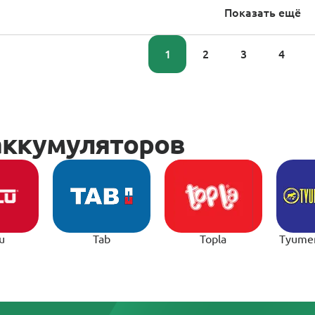
Показать ещё
1
2
3
4
u
Tab
Topla
Tyume