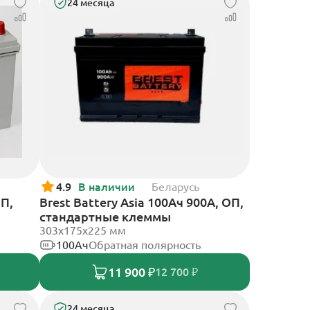
24 месяца
4.9
В наличии
Беларусь
ОП,
Brest Battery Asia 100Ач 900А, ОП,
стандартные клеммы
303х175х225 мм
100Ач
Обратная полярность
11 900 ₽
12 700 ₽
24 месяца