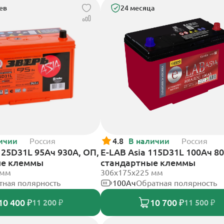
ев
24 месяца
ичии
Россия
4.8
В наличии
Россия
125D31L 95Ач 930А, ОП,
E-LAB Asia 115D31L 100Ач 80
ые клеммы
стандартные клеммы
 мм
306х175х225 мм
тная полярность
100Ач
Обратная полярность
10 400 ₽
10 700 ₽
11 200 ₽
11 500 ₽