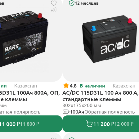
ев
12 месяцев
чии
Казахстан
4.8
В наличии
Казахстан
15D31L 100Ач 800А, ОП,
AC/DC 115D31L 100 Ач 800 А,
ые клеммы
стандартные клеммы
 мм
302x175x200 мм
атная полярность
100Ач
Обратная полярность
11 000 ₽
11 200 ₽
11 800 ₽
12 000 ₽