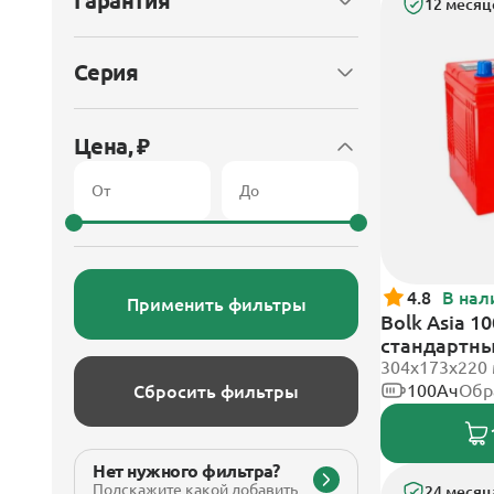
Гарантия
12 месяц
Серия
Цена, ₽
4.8
В нал
Применить фильтры
Bolk Asia 1
стандартн
304х173х220
100Ач
Обр
Сбросить фильтры
Нет нужного фильтра?
Подскажите какой добавить
24 месяц