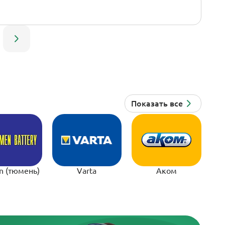
n (тюмень)
Varta
Аком