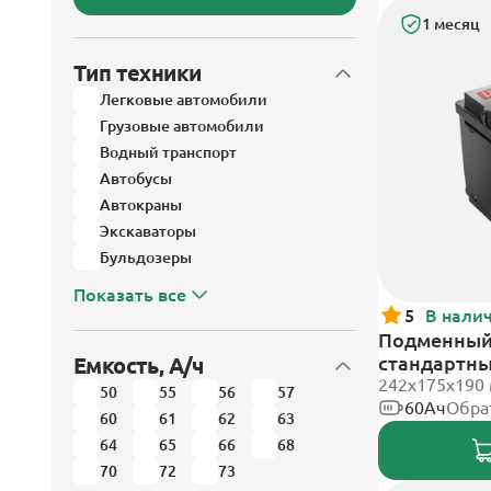
1 месяц
Тип техники
Легковые автомобили
Грузовые автомобили
Водный транспорт
Автобусы
Автокраны
Экскаваторы
Бульдозеры
Показать все
5
В нали
Подменный 
стандартн
Емкость, А/ч
242х175х190
50
55
56
57
60Ач
Обра
60
61
62
63
64
65
66
68
70
72
73