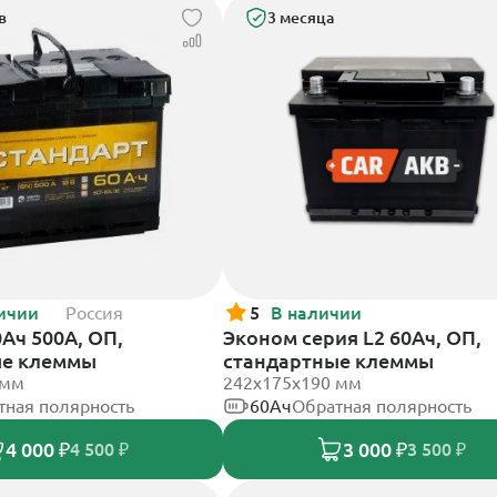
в
3 месяца
ичии
Россия
5
В наличии
Ач 500А, ОП,
Эконом серия L2 60Ач, ОП,
ые клеммы
стандартные клеммы
 мм
242х175х190 мм
тная полярность
60Ач
Обратная полярность
4 000 ₽
3 000 ₽
4 500 ₽
3 500 ₽