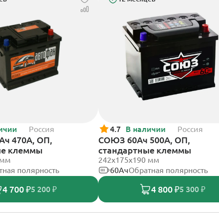
ичии
Россия
4.7
В наличии
Россия
Ач 470А, ОП,
СОЮЗ 60Ач 500А, ОП,
ые клеммы
стандартные клеммы
 мм
242x175x190 мм
тная полярность
60Ач
Обратная полярность
4 700 ₽
4 800 ₽
5 200 ₽
5 300 ₽