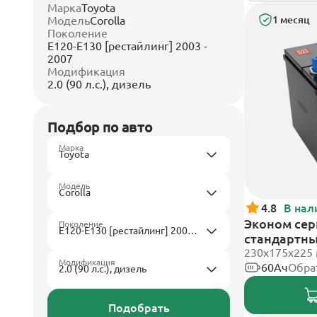
Марка
Toyota
Модель
Corolla
1 месяц
Поколение
E120-E130 [рестайлинг] 2003 -
2007
Модификация
2.0 (90 л.с.), дизель
Подбор по авто
Марка
Модель
4.8
В нал
Эконом сер
Поколение
стандартн
230x175x225
Модификация
60Ач
Обра
Подобрать