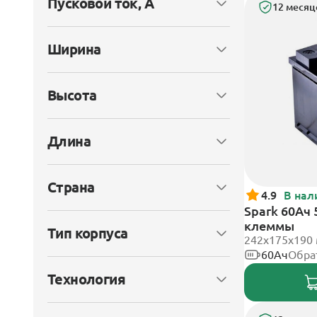
Пусковой ток, А
12 месяц
Ширина
Высота
Длина
Страна
4.9
В нал
Spark 60Ач
клеммы
Тип корпуса
242х175х190
60Ач
Обра
Технология