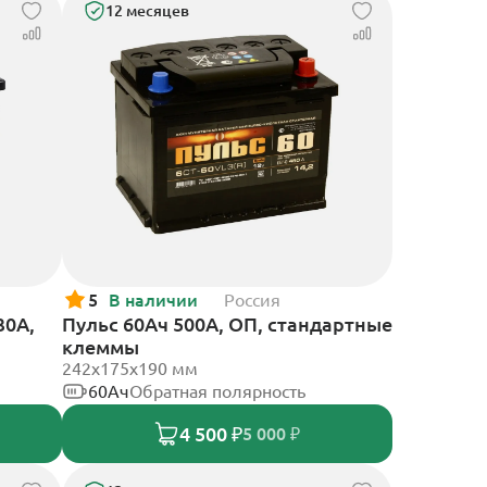
12 месяцев
5
В наличии
Россия
30А,
Пульс 60Ач 500А, ОП, стандартные
клеммы
242x175x190 мм
60Ач
Обратная полярность
4 500 ₽
5 000 ₽