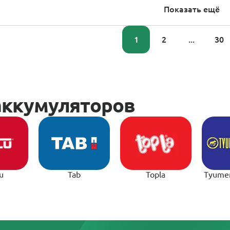
Показать ещё
1
2
...
30
u
Tab
Topla
Tyume