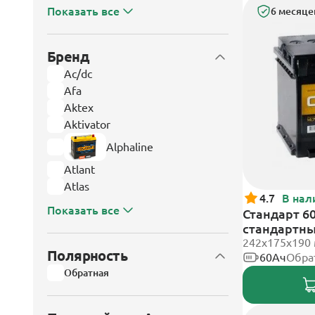
Показать все
6 месяце
Бренд
Ac/dc
Afa
Aktex
Aktivator
Alphaline
Atlant
Atlas
4.7
В нал
Показать все
Стандарт 60
стандартн
242x175x190
Полярность
60Ач
Обра
Обратная