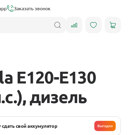
app
Заказать звонок
la E120-E130
.с.), дизель
 сдать свой аккумулятор
Выгодно