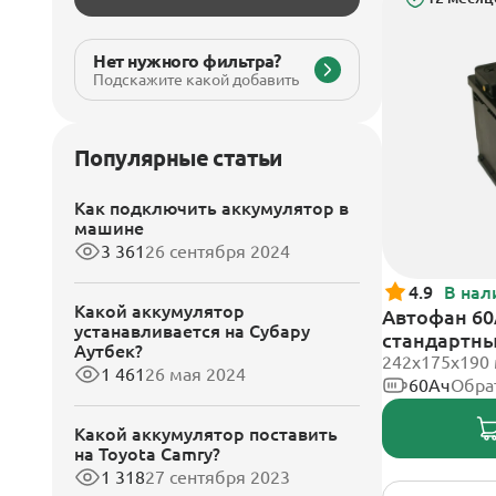
Нет нужного фильтра?
Подскажите какой добавить
Популярные статьи
Как подключить аккумулятор в
машине
3 361
26 сентября 2024
4.9
В нал
Какой аккумулятор
Автофан 60
устанавливается на Субару
стандартн
Аутбек?
242х175х190
1 461
26 мая 2024
60Ач
Обра
Какой аккумулятор поставить
на Toyota Camry?
1 318
27 сентября 2023