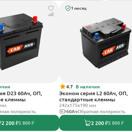
1 месяц
ичии
4.7
В наличии
ия D23 60Ач, ОП,
Эконом серия L2 60Ач, ОП,
ые клеммы
стандартные клеммы
 мм
242х175х190 мм
тная полярность
60Ач
Обратная полярность
2 200 ₽
2 200 ₽
2 800 ₽
2 800 ₽