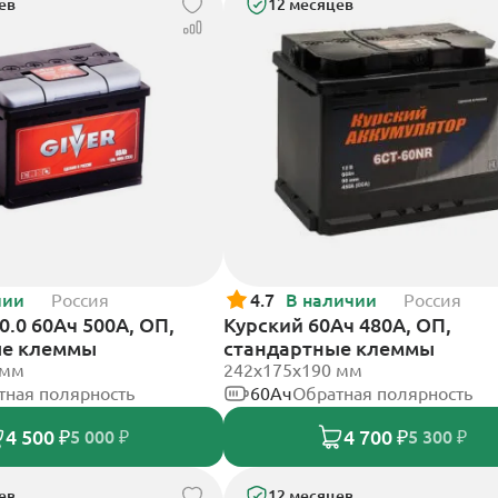
ев
12 месяцев
чии
Россия
4.7
В наличии
Россия
0.0 60Ач 500А, ОП,
Курский 60Ач 480А, ОП,
ые клеммы
стандартные клеммы
 мм
242x175x190 мм
тная полярность
60Ач
Обратная полярность
4 500 ₽
4 700 ₽
5 000 ₽
5 300 ₽
ев
12 месяцев