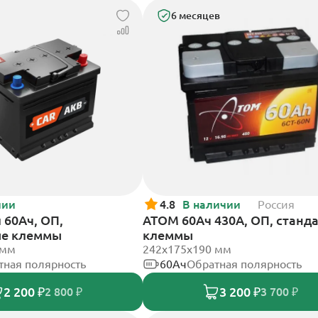
6 месяцев
чии
4.8
В наличии
Россия
60Ач, ОП,
АТОМ 60Ач 430А, ОП, станд
ые клеммы
клеммы
 мм
242х175х190 мм
тная полярность
60Ач
Обратная полярность
2 200 ₽
3 200 ₽
2 800 ₽
3 700 ₽