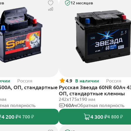
ев
12 месяцев
ичии
Россия
4.9
В наличии
Россия
 500А, ОП, стандартные
Русская Звезда 60NR 60Ач 4
ОП, стандартные клеммы
 мм
242x175x190 мм
тная полярность
60Ач
Обратная полярность
4 200 ₽
4 300 ₽
4 700 ₽
4 800 ₽