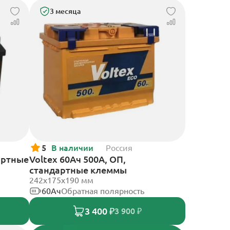
3 месяца
5
В наличии
Россия
артные
Voltex 60Ач 500А, ОП,
стандартные клеммы
242х175х190 мм
60Ач
Обратная полярность
3 400 ₽
3 900 ₽