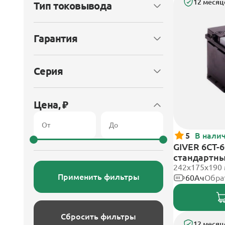
12 месяц
Тип токовывода
Гарантия
Серия
Цена, ₽
5
В нали
GIVER 6СТ-6
стандартн
242х175х190
Применить фильтры
60Ач
Обра
Сбросить фильтры
12 месяц