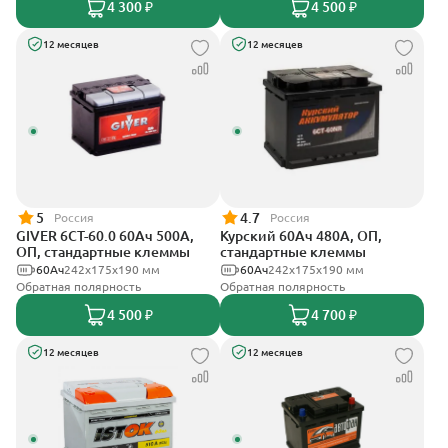
4 300 ₽
4 500 ₽
12 месяцев
12 месяцев
5
4.7
Россия
Россия
GIVER 6СТ-60.0 60Ач 500А,
Курский 60Ач 480А, ОП,
ОП, стандартные клеммы
стандартные клеммы
60Ач
242х175х190 мм
60Ач
242x175x190 мм
Обратная полярность
Обратная полярность
4 500 ₽
4 700 ₽
12 месяцев
12 месяцев