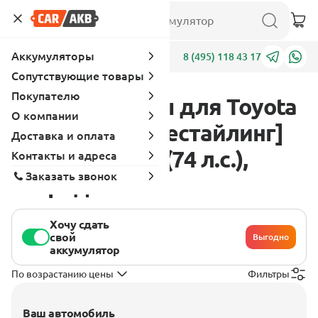
Аккумуляторы
Адреса
8 (495) 118 43 17
Сопутствующие товары
Покупателю
Аккумуляторы для Toyota
О компании
Corolla E160 [рестайлинг]
Доставка и оплата
2015 - 2022 1.5 (74 л.с.),
Контакты и адреса
Заказать звонок
гибрид
Хочу сдать
свой
Выгодно
аккумулятор
По возрастанию цены
Фильтры
Ваш автомобиль