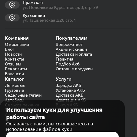
Пражская
ул. Подольских Курсантов, д. 3, стр. 29
Кузьминки
ул. Ташкентская д.28 стр. 1
Компания
Покупателям
О компании
Вопрос-ответ
Блог
Акции и скидки
Новости
Доставка и оплата
Контакты
Гарантия
Отзывы
Подбор Акб
Реквизиты
Оптовые продажи
Вакансии
Каталог
Услуги
Легковые
Зарядка АКБ
Грузовые
Установка АКБ
Седельные тягачи
Доставка АКБ
Автобусы
Адаптация АКБ
Сельхоз. техника
Выкуп АКБ
Используем куки для улучшения
Экскаваторы
Проверка генератора
Автокраны
работы сайта
Политика конфиденциальности
Оставаясь с нами, вы соглашаетесь на
Обработка персональных данных
использование файлов куки
Согласие на обработку в «Яндекс.Метрика»
Карта сайта