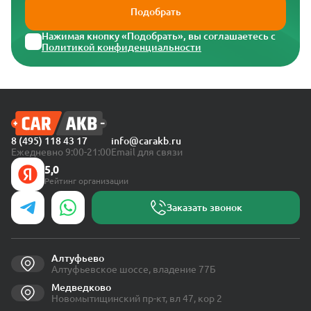
Подобрать
Нажимая кнопку «Подобрать», вы соглашаетесь с
Политикой конфиденциальности
8 (495) 118 43 17
info@carakb.ru
Ежедневно 9:00-21:00
Email для связи
5,0
Рейтинг организации
Заказать звонок
Алтуфьево
Алтуфьевское шоссе, владение 77Б
Медведково
Новомытищинский пр-кт, вл 47, кор 2