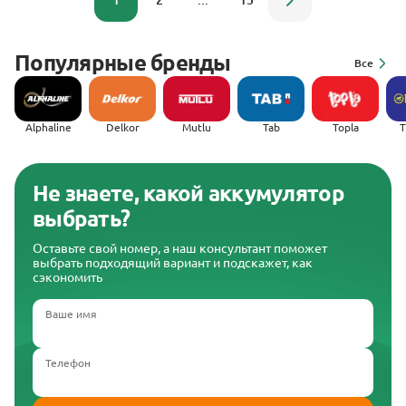
1
2
...
15
Популярные бренды
Все
Alphaline
Delkor
Mutlu
Tab
Topla
(
Не знаете, какой аккумулятор
выбрать?
Оставьте свой номер, а наш консультант поможет
выбрать подходящий вариант и подскажет, как
сэкономить
Ваше имя
Телефон