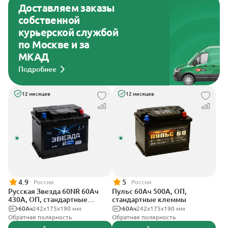
Доставляем заказы
собственной
курьерской службой
по Москве и за
МКАД
Подробнее
12 месяцев
12 месяцев
4.9
5
Россия
Россия
Русская Звезда 60NR 60Ач
Пульс 60Ач 500А, ОП,
430А, ОП, стандартные
стандартные клеммы
клеммы
60Ач
242x175x190 мм
60Ач
242x175x190 мм
Обратная полярность
Обратная полярность