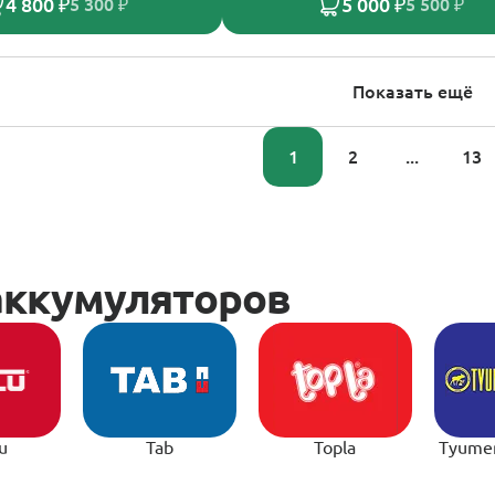
4 800 ₽
5 000 ₽
5 300 ₽
5 500 ₽
Показать ещё
1
2
...
13
u
Tab
Topla
Tyume