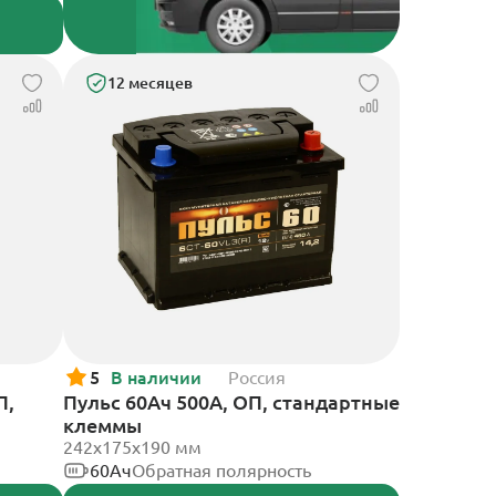
12 месяцев
5
В наличии
Россия
П,
Пульс 60Ач 500А, ОП, стандартные
клеммы
242x175x190 мм
60Ач
Обратная полярность