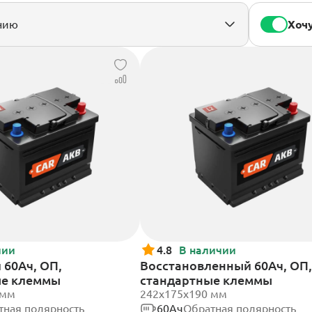
Хочу
чии
4.8
В наличии
60Ач, ОП,
Восстановленный 60Ач, ОП,
ые клеммы
стандартные клеммы
 мм
242х175х190 мм
тная полярность
60Ач
Обратная полярность