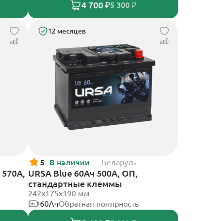
4 700 ₽
5 300 ₽
12 месяцев
5
В наличии
Беларусь
 570А,
URSA Blue 60Ач 500А, ОП,
стандартные клеммы
242х175х190 мм
60Ач
Обратная полярность