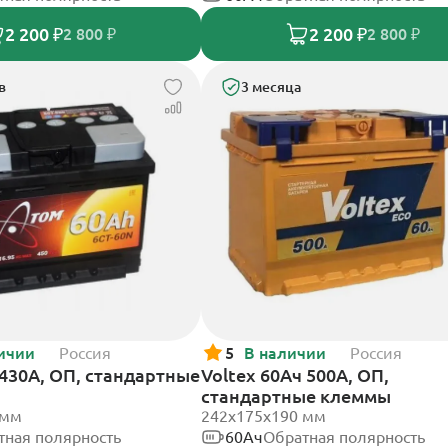
2 200 ₽
2 200 ₽
2 800 ₽
2 800 ₽
в
3 месяца
ичии
Россия
5
В наличии
Россия
430А, ОП, стандартные
Voltex 60Ач 500А, ОП,
стандартные клеммы
 мм
242х175х190 мм
тная полярность
60Ач
Обратная полярность