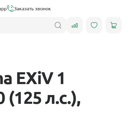
app
Заказать звонок
a EXiV 1
(125 л.с.),