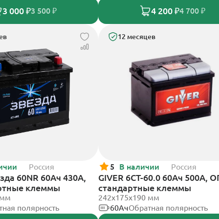
3 000 ₽
4 200 ₽
3 500 ₽
4 700 ₽
ев
12 месяцев
ичии
Россия
5
В наличии
Россия
зда 60NR 60Ач 430А,
GIVER 6СТ-60.0 60Ач 500А, О
ртные клеммы
стандартные клеммы
 мм
242х175х190 мм
тная полярность
60Ач
Обратная полярность