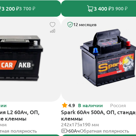
3 200 ₽
3 400 ₽
3 700 ₽
3 900 ₽
12 месяцев
чии
4.9
В наличии
Россия
я L2 60Ач, ОП,
Spark 60Ач 500А, ОП, станд
ые клеммы
клеммы
 мм
242х175х190 мм
тная полярность
60Ач
Обратная полярность