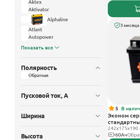
Aktex
Aktivator
Alphaline
3 месяца
Atlant
Autopower
Показать все
Полярность
Обратная
Пусковой ток, А
5
В нали
Ширина
Эконом сери
стандартн
242х175х190
60Ач
Обра
Высота