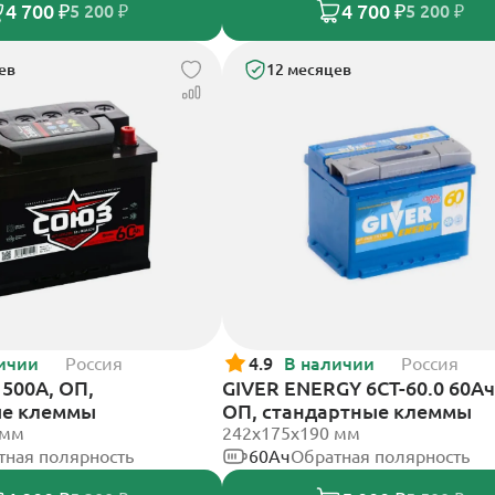
4 700 ₽
4 700 ₽
5 200 ₽
5 200 ₽
ев
12 месяцев
ичии
Россия
4.9
В наличии
Россия
500А, ОП,
GIVER ENERGY 6СТ-60.0 60Ач
ые клеммы
ОП, стандартные клеммы
 мм
242х175х190 мм
тная полярность
60Ач
Обратная полярность