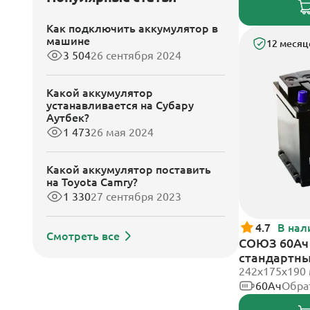
Как подключить аккумулятор в
машине
12 месяц
3 504
26 сентября 2024
Какой аккумулятор
устанавливается на Субару
Аутбек?
1 473
26 мая 2024
Какой аккумулятор поставить
на Toyota Camry?
1 330
27 сентября 2023
4.7
В нал
Смотреть все
СОЮЗ 60Ач 
стандартн
242x175x190
60Ач
Обра