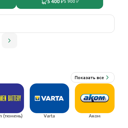
5 400 ₽
5 900 ₽
n (тюмень)
Varta
Аком