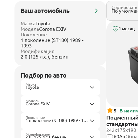
Сортировать
Ваш автомобиль
Марка
Toyota
Модель
Corona EXiV
1 месяц
Поколение
1 поколение (ST180) 1989 -
1993
Модификация
2.0 (125 л.с.), бензин
Подбор по авто
Марка
Модель
5
В нали
Подменный 
Поколение
стандартн
242х175х190
Модификация
60Ач
Обра