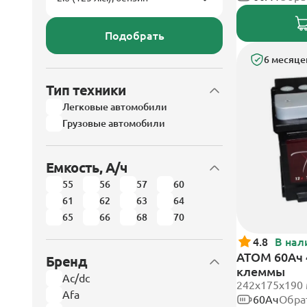
Подобрать
6 месяце
Тип техники
Легковые автомобили
Грузовые автомобили
Емкость, А/ч
55
56
57
60
61
62
63
64
65
66
68
70
4.8
В нал
АТОМ 60Ач 
Бренд
клеммы
Ac/dc
242х175х190
Afa
60Ач
Обра