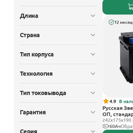
Длина
12 месяц
Страна
Тип корпуса
Технология
Тип токовывода
4.9
В нал
Русская Зве
Гарантия
ОП, станда
242x175x190
60Ач
Обра
Серия