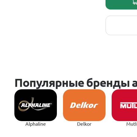
Alphaline
Delkor
Mutl