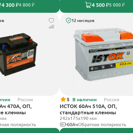
4 300 ₽
4 500 ₽
4 800 ₽
5 000 ₽
ев
12 месяцев
ичии
Россия
5
В наличии
Россия
Ач 470А, ОП,
ИСТОК 60Ач 510А, ОП,
ые клеммы
стандартные клеммы
 мм
242x175x190 мм
тная полярность
60Ач
Обратная полярность