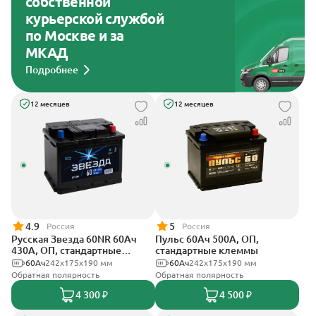
собственной
курьерской службой
по Москве и за
МКАД
Подробнее
12 месяцев
12 месяцев
4.9
5
Россия
Россия
Русская Звезда 60NR 60Ач
Пульс 60Ач 500А, ОП,
430А, ОП, стандартные
стандартные клеммы
клеммы
60Ач
242x175x190 мм
60Ач
242x175x190 мм
Обратная полярность
Обратная полярность
4 300 ₽
4 500 ₽