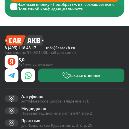
Нажимая кнопку «Подобрать», вы соглашаетесь с
Политикой конфиденциальности
8 (495) 118 43 17
info@carakb.ru
Ежедневно 9:00-21:00
Email для связи
5,0
Рейтинг организации
Заказать звонок
Алтуфьево
Алтуфьевское шоссе, владение 77Б
Медведково
Новомытищинский пр-кт, вл 47, кор 2
Пражская
ул. Подольских Курсантов, д. 3, стр. 29