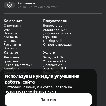
Кузьминки
ул. Ташкентская д.28 стр. 1
Компания
Покупателям
О компании
Вопрос-ответ
Блог
Акции и скидки
Новости
Доставка и оплата
Контакты
Гарантия
Отзывы
Подбор Акб
Реквизиты
Оптовые продажи
Вакансии
Каталог
Услуги
Легковые
Зарядка АКБ
Грузовые
Установка АКБ
Седельные тягачи
Доставка АКБ
Автобусы
Адаптация АКБ
Сельхоз. техника
Выкуп АКБ
Используем куки для улучшения
Экскаваторы
Проверка генератора
Автокраны
работы сайта
Политика конфиденциальности
Оставаясь с нами, вы соглашаетесь на
Обработка персональных данных
использование файлов куки
Согласие на обработку в «Яндекс.Метрика»
Карта сайта
Публичная оферта
Понятно
© CARAKB 2026. Все права защищены