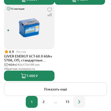
12 месяцев
4.9
Россия
GIVER ENERGY 6СТ-60.0 60Ач
570А, ОП, стандартные
клеммы
60Ач
242х175х190 мм
Обратная полярность
5 000 ₽
Показать ещё
1
2
...
15