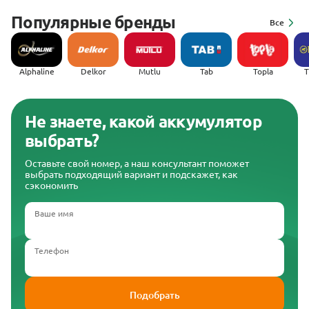
Популярные бренды
Все
Alphaline
Delkor
Mutlu
Tab
Topla
(
Не знаете, какой аккумулятор
выбрать?
Оставьте свой номер, а наш консультант поможет
выбрать подходящий вариант и подскажет, как
сэкономить
Ваше имя
Телефон
Подобрать