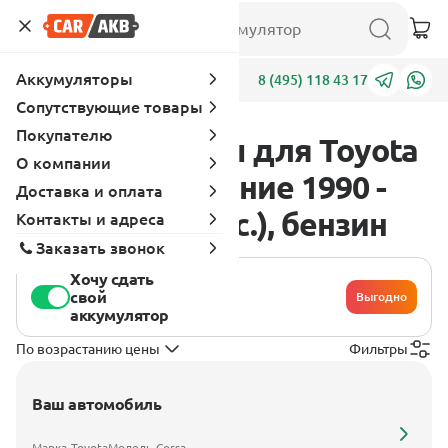
Аккумуляторы
Адреса
8 (495) 118 43 17
Сопутствующие товары
Покупателю
Аккумуляторы для Toyota
О компании
Corsa 4 поколение 1990 -
Доставка и оплата
1994 1.5 (115 л.с.), бензин
Контакты и адреса
Заказать звонок
Хочу сдать
свой
Выгодно
аккумулятор
По возрастанию цены
Фильтры
Ваш автомобиль
Марка
Toyota
Модель
Corsa