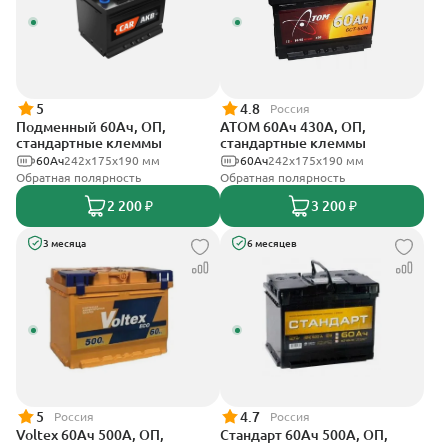
5
4.8
Россия
Подменный 60Ач, ОП,
АТОМ 60Ач 430А, ОП,
стандартные клеммы
стандартные клеммы
60Ач
242х175х190 мм
60Ач
242х175х190 мм
Обратная полярность
Обратная полярность
2 200 ₽
3 200 ₽
3 месяца
6 месяцев
5
4.7
Россия
Россия
Voltex 60Ач 500А, ОП,
Стандарт 60Ач 500А, ОП,