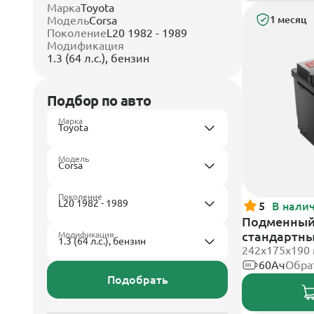
Марка
Toyota
Модель
Corsa
1 месяц
Поколение
L20 1982 - 1989
Модификация
1.3 (64 л.с.), бензин
Подбор по авто
Марка
Модель
Поколение
5
В нали
Подменный 
стандартн
Модификация
242х175х190
60Ач
Обра
Подобрать