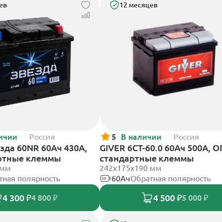
ев
12 месяцев
ичии
Россия
5
В наличии
Россия
зда 60NR 60Ач 430А,
GIVER 6СТ-60.0 60Ач 500А, О
ртные клеммы
стандартные клеммы
 мм
242х175х190 мм
тная полярность
60Ач
Обратная полярность
4 300 ₽
4 500 ₽
4 800 ₽
5 000 ₽