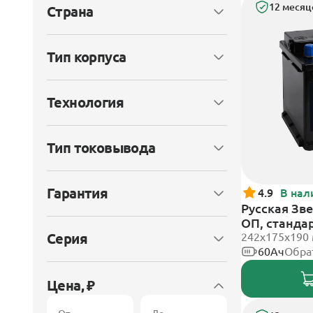
12 месяц
Страна
Тип корпуса
Технология
Тип токовывода
Гарантия
4.9
В нал
Русская Зве
ОП, станда
Серия
242x175x190
60Ач
Обра
Цена, ₽