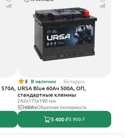
5
В наличии
Беларусь
 570А,
URSA Blue 60Ач 500А, ОП,
стандартные клеммы
242х175х190 мм
60Ач
Обратная полярность
5 400 ₽
5 900 ₽