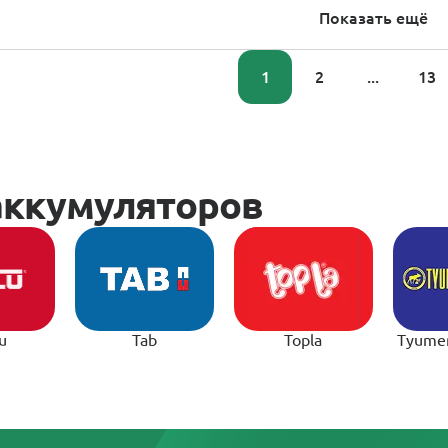
Показать ещё
1
2
...
13
u
Tab
Topla
Tyume