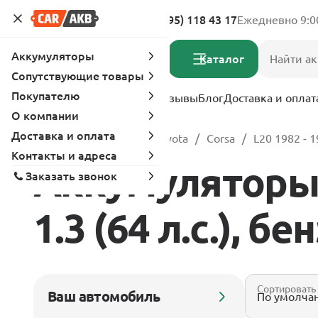
Адреса магазинов
8 (495) 118 43 17
Ежедневно 9:0
Аккумуляторы
Каталог
Сопутствующие товары
Покупателю
Услуги
Вопрос-ответ
Отзывы
Блог
Доставка и оплат
О компании
Доставка и оплата
Главная
Каталог
Toyota
Corsa
L20 1982 - 
Контакты и адреса
Аккумуляторы д
Заказать звонок
1.3 (64 л.с.), бе
Сортировать
Ваш автомобиль