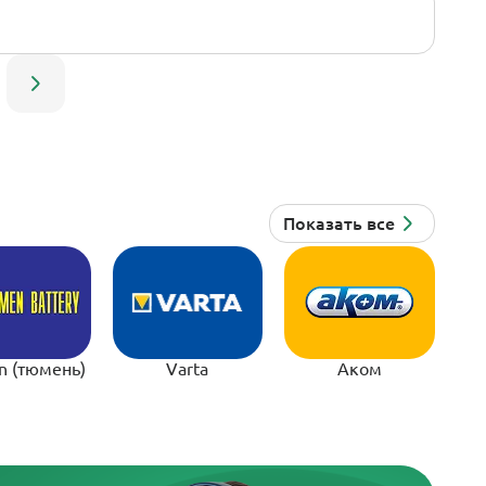
n (тюмень)
Varta
Аком