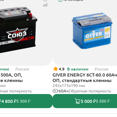
ичии
Россия
4.9
В наличии
Россия
500А, ОП,
GIVER ENERGY 6СТ-60.0 60Ач
ые клеммы
ОП, стандартные клеммы
 мм
242х175х190 мм
тная полярность
60Ач
Обратная полярность
4 800 ₽
5 000 ₽
5 300 ₽
5 500 ₽