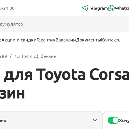
0-21:00
Telegram
Whats
а
Акции и скидки
Гарантия
Вакансии
Документы
Контакты
1989
1.3 (64 л.с.), бензин
ля Toyota Corsa 
нзин
Хочу