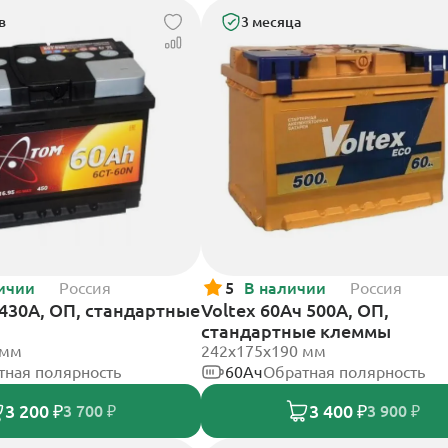
в
3 месяца
ичии
Россия
5
В наличии
Россия
430А, ОП, стандартные
Voltex 60Ач 500А, ОП,
стандартные клеммы
 мм
242х175х190 мм
тная полярность
60Ач
Обратная полярность
3 200 ₽
3 400 ₽
3 700 ₽
3 900 ₽