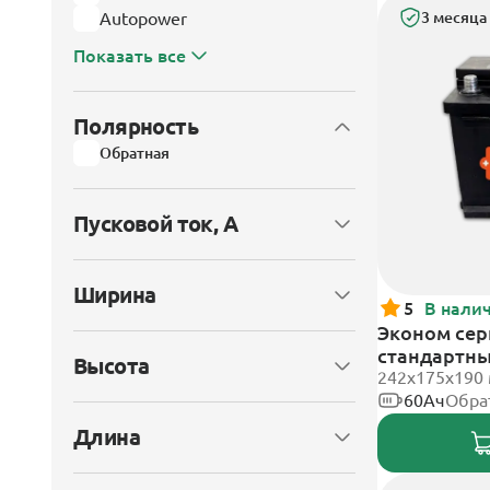
Autopower
3 месяца
Показать все
Полярность
Обратная
Пусковой ток, А
Ширина
5
В нали
Эконом сери
стандартн
Высота
242х175х190
60Ач
Обра
Длина