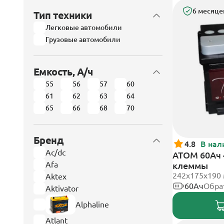
6 месяце
Тип техники
Легковые автомобили
Грузовые автомобили
Емкость, А/ч
55
56
57
60
61
62
63
64
65
66
68
70
Бренд
4.8
В нал
Ac/dc
АТОМ 60Ач 
Afa
клеммы
242х175х190
Aktex
60Ач
Обра
Aktivator
Alphaline
Atlant