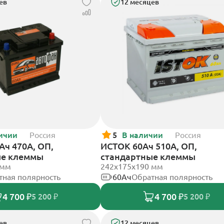
ев
12 месяцев
ичии
Россия
5
В наличии
Россия
Ач 470А, ОП,
ИСТОК 60Ач 510А, ОП,
ые клеммы
стандартные клеммы
 мм
242x175x190 мм
тная полярность
60Ач
Обратная полярность
4 700 ₽
4 700 ₽
5 200 ₽
5 200 ₽
ев
12 месяцев