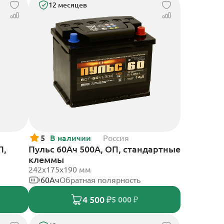
12 месяцев
5
В наличии
Россия
П,
Пульс 60Ач 500А, ОП, стандартные
клеммы
242x175x190 мм
60Ач
Обратная полярность
4 500 ₽
5 000 ₽