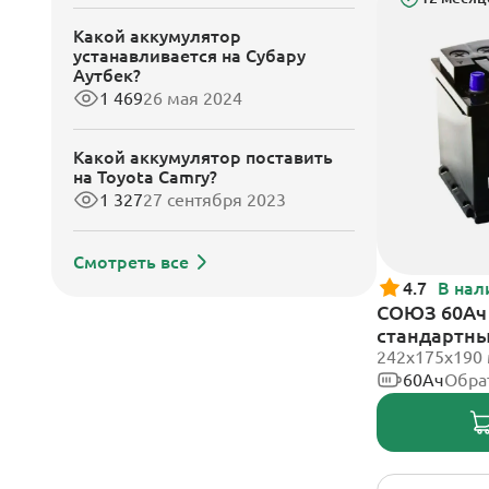
Какой аккумулятор
устанавливается на Субару
Аутбек?
1 469
26 мая 2024
Какой аккумулятор поставить
на Toyota Camry?
1 327
27 сентября 2023
Смотреть все
4.7
В нал
СОЮЗ 60Ач 
стандартн
242x175x190
60Ач
Обра