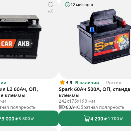
12 месяцев
чии
4.9
В наличии
Россия
я L2 60Ач, ОП,
Spark 60Ач 500А, ОП, станд
ые клеммы
клеммы
 мм
242х175х190 мм
тная полярность
60Ач
Обратная полярность
3 000 ₽
4 200 ₽
3 500 ₽
4 700 ₽