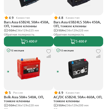
4.9
4.8
Казахстан
Казахстан
Bars Asia 65B24L 50Ач 450А,
Bars Asia 65B24LS 50Ач 450А,
ОП, тонкие клеммы
ОП, тонкие клеммы
50Ач
236х129х225 мм
50Ач
236х129х220 мм
Обратная полярность
Обратная полярность
5 400 ₽
5 400 ₽
12 месяцев
12 месяцев
5
4.9
Россия
Казахстан
Bolk Asia 50Ач 540А, ОП,
AC/DC 65B24L 50Ач 460А, ОП,
тонкие клеммы
тонкие клеммы
50Ач
236х129х220 мм
50Ач
236x129x200 мм