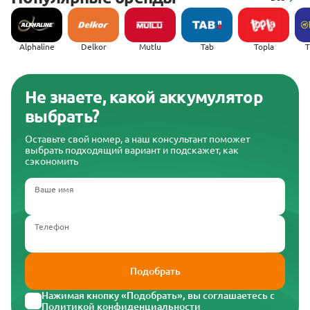
Alphaline
Delkor
Mutlu
Tab
Topla
(
Не знаете, какой аккумулятор
выбрать?
Оставьте свой номер, а наш консультант поможет
выбрать подходящий вариант и подскажет, как
сэкономить
Ваше имя
Телефон
Подобрать
Нажимая кнопку «Подобрать», вы соглашаетесь с
Политикой конфиденциальности