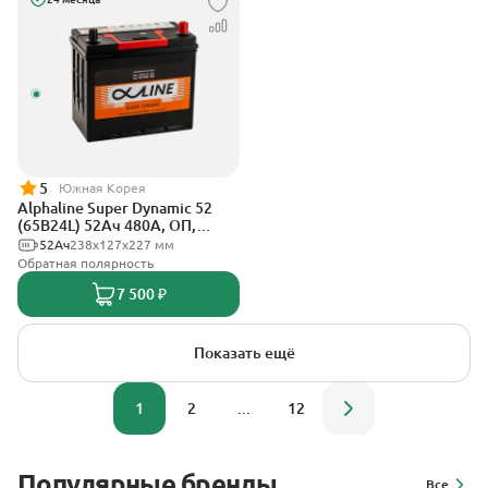
5
Южная Корея
Alphaline Super Dynamic 52
(65B24L) 52Ач 480А, ОП,
тонкие клеммы
52Ач
238х127х227 мм
Обратная полярность
7 500 ₽
Показать ещё
1
2
...
12
Популярные бренды
Все