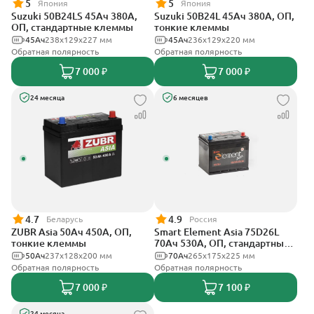
5
5
Япония
Япония
Suzuki 50B24LS 45Ач 380А,
Suzuki 50B24L 45Ач 380А, ОП,
ОП, стандартные клеммы
тонкие клеммы
45Ач
238х129х227 мм
45Ач
236x129x220 мм
Обратная полярность
Обратная полярность
7 000 ₽
7 000 ₽
24 месяца
6 месяцев
4.7
4.9
Беларусь
Россия
ZUBR Asia 50Ач 450А, ОП,
Smart Element Asia 75D26L
тонкие клеммы
70Ач 530А, ОП, стандартные
клеммы
50Ач
237x128x200 мм
70Ач
265x175x225 мм
Обратная полярность
Обратная полярность
7 000 ₽
7 100 ₽
24 месяца