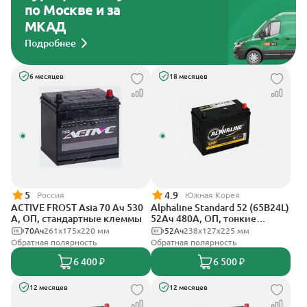
по Москве и за
МКАД
Подробнее
6 месяцев
18 месяцев
5
4.9
Россия
Южная Корея
ACTIVE FROST Asia 70 Ач 530
Alphaline Standard 52 (65B24L)
А, ОП, стандартные клеммы
52Ач 480А, ОП, тонкие
клеммы
70Ач
261x175x220 мм
52Ач
238x127х225 мм
Обратная полярность
Обратная полярность
6 400 ₽
6 500 ₽
12 месяцев
12 месяцев