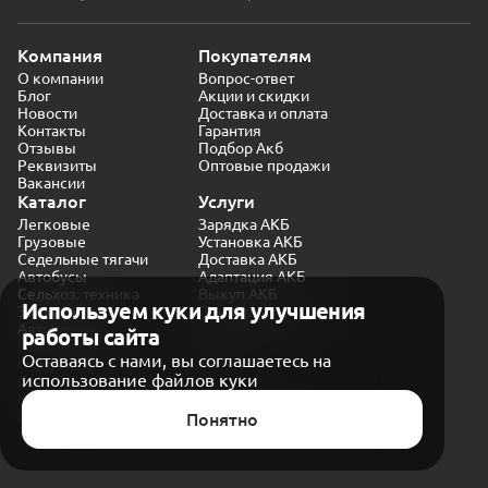
Компания
Покупателям
О компании
Вопрос-ответ
Блог
Акции и скидки
Новости
Доставка и оплата
Контакты
Гарантия
Отзывы
Подбор Акб
Реквизиты
Оптовые продажи
Вакансии
Каталог
Услуги
Легковые
Зарядка АКБ
Грузовые
Установка АКБ
Седельные тягачи
Доставка АКБ
Автобусы
Адаптация АКБ
Сельхоз. техника
Выкуп АКБ
Используем куки для улучшения
Экскаваторы
Проверка генератора
Автокраны
работы сайта
Политика конфиденциальности
Оставаясь с нами, вы соглашаетесь на
Обработка персональных данных
использование файлов куки
Согласие на обработку в «Яндекс.Метрика»
Карта сайта
Публичная оферта
Понятно
© CARAKB 2026. Все права защищены