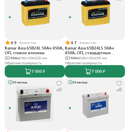
4.9
4.7
Казахстан
Казахстан
Kainar Asia 65B24L 50Ач 450А,
Kainar Asia 65B24LS 50Ач
ОП, тонкие клеммы
450А, ОП, стандартные
клеммы
50Ач
236х129х220 мм
50Ач
236х129х220 мм
Обратная полярность
Обратная полярность
7 000 ₽
7 000 ₽
24 месяца
24 месяца