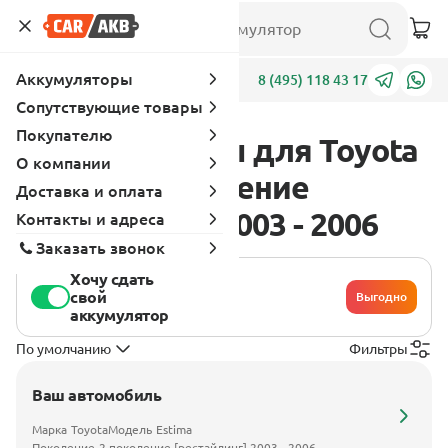
Аккумуляторы
Адреса
8 (495) 118 43 17
Сопутствующие товары
Покупателю
Аккумуляторы для Toyota
О компании
Estima 2 поколение
Доставка и оплата
[рестайлинг] 2003 - 2006
Контакты и адреса
Заказать звонок
Хочу сдать
свой
Выгодно
аккумулятор
По умолчанию
Фильтры
Ваш автомобиль
Марка
Toyota
Модель
Estima
Поколение
2 поколение [рестайлинг] 2003 - 2006