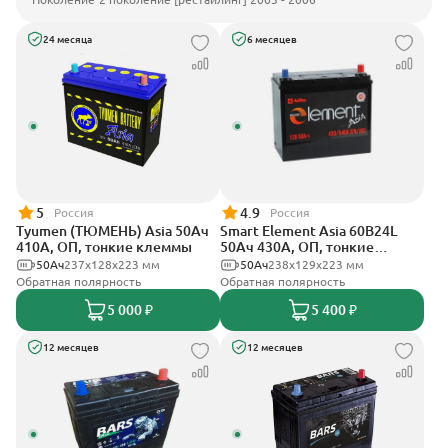
24 месяца
6 месяцев
5
4.9
Россия
Россия
Tyumen (ТЮМЕНЬ) Asia 50Ач
Smart Element Asia 60B24L
410А, ОП, тонкие клеммы
50Ач 430А, ОП, тонкие
клеммы
50Ач
237х128х223 мм
50Ач
238х129х223 мм
Обратная полярность
Обратная полярность
5 000 ₽
5 400 ₽
12 месяцев
12 месяцев