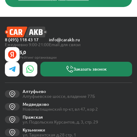
8 (495) 118 43 17
info@carakb.ru
Ежедневно 9:00-21:00
Email для связи
5,0
Рейтинг организации
Заказать звонок
Алтуфьево
Алтуфьевское шоссе, владение 77Б
Медведково
Новомытищинский пр-кт, вл 47, кор 2
Пражская
ул. Подольских Курсантов, д. 3, стр. 29
Кузьминки
ул. Ташкентская д.28 стр. 1