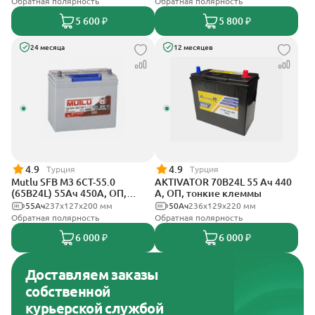
Обратная полярность
Обратная полярность
5 600 ₽
5 800 ₽
24 месяца
12 месяцев
4.9
4.9
Турция
Турция
Mutlu SFB M3 6СТ-55.0
AKTIVATOR 70B24L 55 Ач 440
(65B24L) 55Ач 450А, ОП,
А, ОП, тонкие клеммы
тонкие клеммы
55Ач
237х127х200 мм
50Ач
236x129x220 мм
Обратная полярность
Обратная полярность
6 000 ₽
6 000 ₽
Доставляем заказы
собственной
курьерской службой