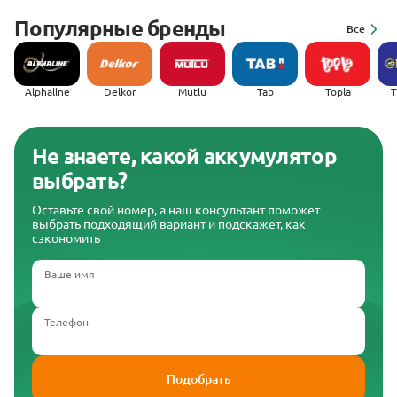
Популярные бренды
Все
Alphaline
Delkor
Mutlu
Tab
Topla
(
Не знаете, какой аккумулятор
выбрать?
Оставьте свой номер, а наш консультант поможет
выбрать подходящий вариант и подскажет, как
сэкономить
Ваше имя
Телефон
Подобрать