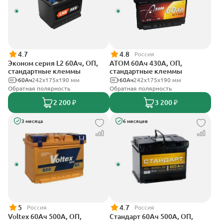
4.7
4.8
Россия
Эконом серия L2 60Ач, ОП,
АТОМ 60Ач 430А, ОП,
стандартные клеммы
стандартные клеммы
60Ач
242х175х190 мм
60Ач
242х175х190 мм
Обратная полярность
Обратная полярность
2 200 ₽
3 200 ₽
3 месяца
6 месяцев
5
4.7
Россия
Россия
Voltex 60Ач 500А, ОП,
Стандарт 60Ач 500А, ОП,