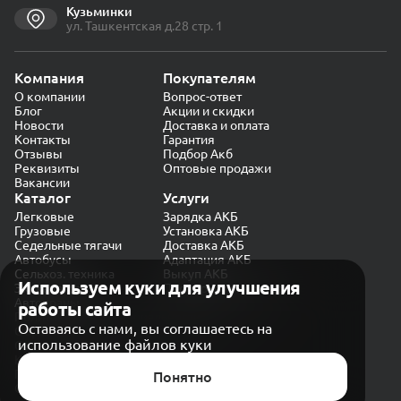
Кузьминки
ул. Ташкентская д.28 стр. 1
Компания
Покупателям
О компании
Вопрос-ответ
Блог
Акции и скидки
Новости
Доставка и оплата
Контакты
Гарантия
Отзывы
Подбор Акб
Реквизиты
Оптовые продажи
Вакансии
Каталог
Услуги
Легковые
Зарядка АКБ
Грузовые
Установка АКБ
Седельные тягачи
Доставка АКБ
Автобусы
Адаптация АКБ
Сельхоз. техника
Выкуп АКБ
Используем куки для улучшения
Экскаваторы
Проверка генератора
Автокраны
работы сайта
Политика конфиденциальности
Оставаясь с нами, вы соглашаетесь на
Обработка персональных данных
использование файлов куки
Согласие на обработку в «Яндекс.Метрика»
Карта сайта
Публичная оферта
Понятно
© CARAKB 2026. Все права защищены