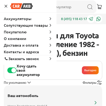
Аккумуляторы
Адреса
8 (495) 118 43 17
Сопутствующие товары
Покупателю
Аккумуляторы для Toyota
О компании
Model F 1 поколение 1982 -
Доставка и оплата
1992 1.8 (79 л.с.), бензин
Контакты и адреса
Заказать звонок
Хочу сдать
свой
Выгодно
аккумулятор
По умолчанию
Фильтры
Ваш автомобиль
Марка
Toyota
Модель
Model F