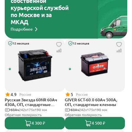
собственной
курьерской службой
по Москве и за
МКАД
Подробнее
12 месяцев
12 месяцев
4.9
5
Россия
Россия
Русская Звезда 60NR 60Ач
GIVER 6СТ-60.0 60Ач 500А,
430А, ОП, стандартные
ОП, стандартные клеммы
клеммы
60Ач
242x175x190 мм
60Ач
242х175х190 мм
Обратная полярность
Обратная полярность
4 300 ₽
4 500 ₽