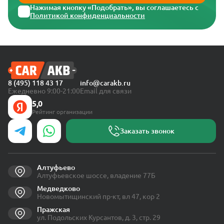
Нажимая кнопку «Подобрать», вы соглашаетесь с
Политикой конфиденциальности
8 (495) 118 43 17
info@carakb.ru
Ежедневно 9:00-21:00
Email для связи
5,0
Рейтинг организации
Заказать звонок
Алтуфьево
Алтуфьевское шоссе, владение 77Б
Медведково
Новомытищинский пр-кт, вл 47, кор 2
Пражская
ул. Подольских Курсантов, д. 3, стр. 29